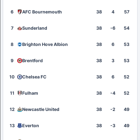
6
AFC Bournemouth
38
4
57
7
Sunderland
38
-6
54
8
Brighton Hove Albion
38
6
53
9
Brentford
38
3
53
10
Chelsea FC
38
6
52
11
Fulham
38
-4
52
12
Newcastle United
38
-2
49
13
Everton
38
-3
49