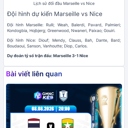
Lịch sử đối đầu Marseille vs Nice
Đội hình dự kiến Marseille vs Nice
Đội hình Marseille: Rulli; Weah, Balerdi, Pavard, Palmieri;
Kondogbia, Hojbjerg; Greenwood, Nwaneri, Paixao; Gouiri.
Đội hình Nice:
Diouf; Mendy, Clauss, Bah, Dante, Bard;
Boudaoui, Sanson, Vanhoutte; Diop, Carlos.
Dự đoán tỷ số trận đấu: Marseille 3-1 Nice
Bài viết liên quan