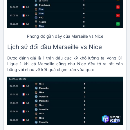
Phong độ gần đây của Marseille vs Nice
Lịch sử đối đầu Marseille vs Nice
Được đánh giá là 1 trận đấu cực kỳ khó lường tại vòng 31
Ligue 1 khi cả Marseille cũng như Nice đều tỏ ra rất cân
bằng với nhau về kết quả chạm trán vừa qua: