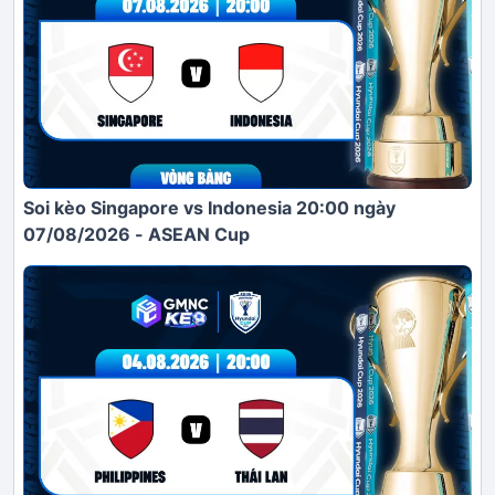
Soi kèo Singapore vs Indonesia 20:00 ngày
07/08/2026 - ASEAN Cup