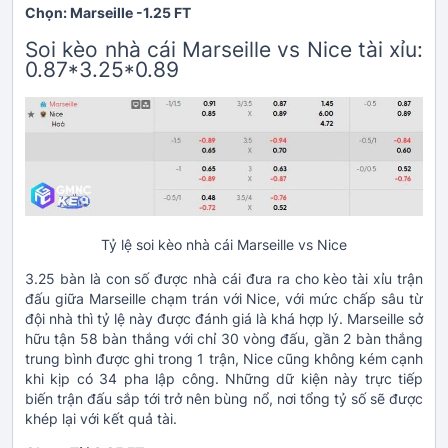
Chọn: Marseille -1.25 FT
Soi kèo nhà cái Marseille vs Nice tài xỉu:
0.87*3.25*0.89
Tỷ lệ soi kèo nhà cái Marseille vs Nice
3.25 bàn là con số được nhà cái đưa ra cho kèo tài xỉu trận
đấu giữa Marseille chạm trán với Nice, với mức chấp sâu từ
đội nhà thì tỷ lệ này được đánh giá là khá hợp lý. Marseille sở
hữu tận 58 bàn thắng với chỉ 30 vòng đấu, gần 2 bàn thắng
trung bình được ghi trong 1 trận, Nice cũng không kém cạnh
khi kịp có 34 pha lập công. Những dữ kiện này trực tiếp
biến trận đấu sắp tới trở nên bùng nổ, nơi tổng tỷ số sẽ được
khép lại với kết quả tài.