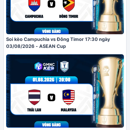
Soi kèo Campuchia vs Đông Timor 17:30 ngày
03/08/2026 - ASEAN Cup