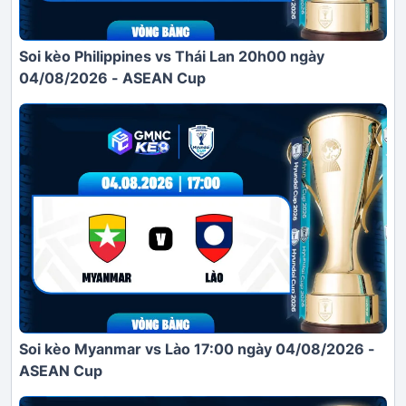
Soi kèo Philippines vs Thái Lan 20h00 ngày
04/08/2026 - ASEAN Cup
Soi kèo Myanmar vs Lào 17:00 ngày 04/08/2026 -
ASEAN Cup