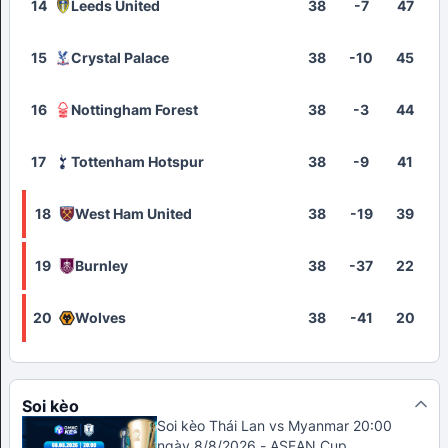
14
Leeds United
38
-7
47
15
Crystal Palace
38
-10
45
16
Nottingham Forest
38
-3
44
17
Tottenham Hotspur
38
-9
41
18
West Ham United
38
-19
39
19
Burnley
38
-37
22
20
Wolves
38
-41
20
Soi kèo
Soi kèo Thái Lan vs Myanmar 20:00
ngày 8/8/2026 - ASEAN Cup