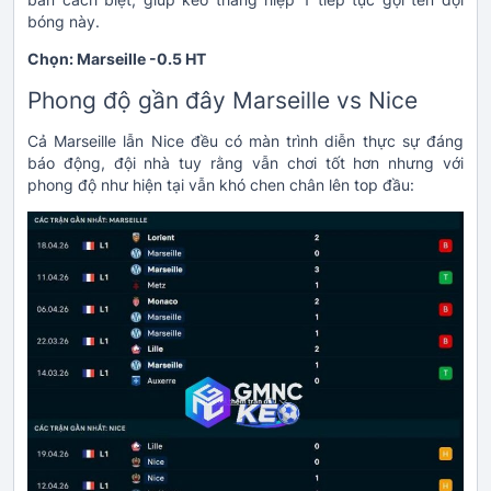
bóng này.
Chọn: Marseille -0.5 HT
Phong độ gần đây Marseille vs Nice
Cả Marseille lẫn Nice đều có màn trình diễn thực sự đáng
báo động, đội nhà tuy rằng vẫn chơi tốt hơn nhưng với
phong độ như hiện tại vẫn khó chen chân lên top đầu: