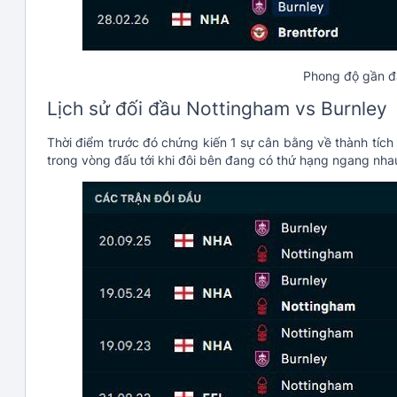
Phong độ gần đ
Lịch sử đối đầu Nottingham vs Burnley
Thời điểm trước đó chứng kiến 1 sự cân bằng về thành tích
trong vòng đấu tới khi đôi bên đang có thứ hạng ngang nha