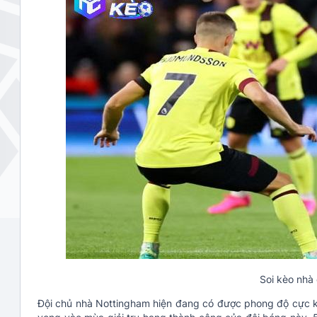
Soi kèo nhà
Đội chủ nhà Nottingham hiện đang có được phong độ cực k