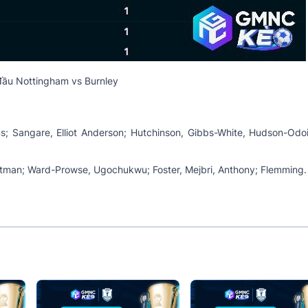
 đầu Nottingham vs Burnley
ams; Sangare, Elliot Anderson; Hutchinson, Gibbs-White, Hudson-Odoi
tman; Ward-Prowse, Ugochukwu; Foster, Mejbri, Anthony; Flemming.