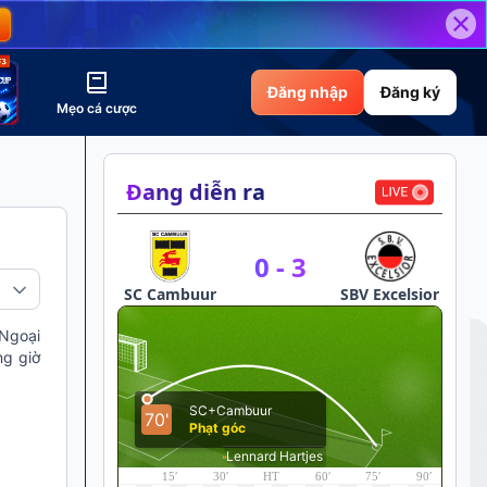
Đăng nhập
Đăng ký
Mẹo cá cược
Đang diễn ra
0
-
3
SC Cambuur
SBV Excelsior
Club
 Ngoại
ng giờ