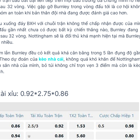
trận đấu bất bại liên tiếp trên mọi đấu trường đã chứng minh rõ né
sau 32 vòng. Việc gặp gỡ Burnley trong vòng đấu tới là cơ hội khô
nhóm an toàn khi bản thân đội nhà đang được đánh giá cao hơn.
u xuống đáy BXH với chuỗi trận không thể chấp nhận được của mì
 đấu gần nhất chưa có được bất kỳ chiến thắng nào, Burnley đang
 sau 32 vòng. Nottingham sẽ là đối thủ khá mạnh hiện tại mà Burnle
 nhiều.
ham lẫn Burnley đều có kết quả khá cân bằng trong 5 lần đụng độ gầ
. Theo dự đoán của
kèo nhà cái
, không quá khó khăn để Nottingha
ên sân nhà của mình, bỏ túi không chỉ trọn vẹn 3 điểm mà còn là kè
ch.
ài xỉu: 0.92*2.75*0.86