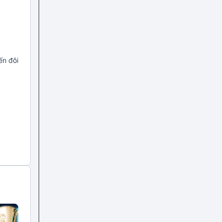
ến đôi