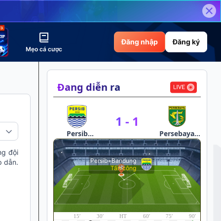
Đăng nhập
Đăng ký
Mẹo cá cược
Đang diễn ra
1
-
1
Persib
Persebaya
Bandung
Surabaya
Ros
ng đội
p dẫn.