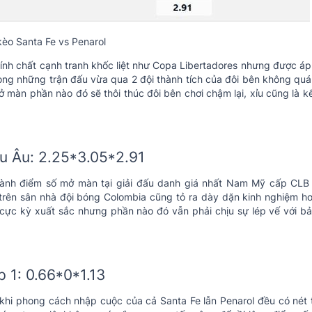
 kèo Santa Fe vs Penarol
 tính chất cạnh tranh khốc liệt như Copa Libertadores nhưng được á
rong những trận đấu vừa qua 2 đội thành tích của đôi bên không quá
 màn phần nào đó sẽ thôi thúc đôi bên chơi chậm lại, xỉu cũng là k
âu Âu: 2.25*3.05*2.91
giành điểm số mở màn tại giải đấu danh giá nhất Nam Mỹ cấp CLB
 trên sân nhà đội bóng Colombia cũng tỏ ra dày dặn kinh nghiệm h
i cực kỳ xuất sắc nhưng phần nào đó vẫn phải chịu sự lép vế với bả
p 1: 0.66*0*1.13
khi phong cách nhập cuộc của cả Santa Fe lẫn Penarol đều có nét