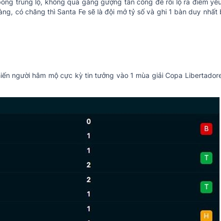
 bóng trung lộ, không quá gắng gượng tấn công để rồi lộ ra điểm yế
àng, có chăng thì Santa Fe sẽ là đội mở tỷ số và ghi 1 bàn duy nhất 
iến người hâm mộ cực kỳ tin tưởng vào 1 mùa giải Copa Libertador