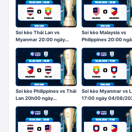
Soi kèo Thái Lan vs
Soi kèo Malaysia vs
Myanmar 20:00 ngày
Philippines 20:00 ngà
8/8/2026 - ASEAN Cup
08/08/2026 - ASEAN
Soi kèo Philippines vs Thái
Soi kèo Myanmar vs 
Lan 20h00 ngày
17:00 ngày 04/08/20
04/08/2026 - ASEAN Cup
ASEAN Cup