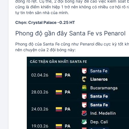
đồng rõ rệt. Cụ thể, 2 đội bóng này đề cao việc kiểm soát
cũng là điểm khiến hiệp 1 trở nên không có nhiều cơ hội rõ r
tự tin trên sân nhà của mình.
Chọn: Crystal Palace -0.25 HT
Phong độ gần đây Santa Fe vs Penarol
Phong độ của Santa Fe cũng như Penarol đều cực kỳ tốt kh
nên chuyện của 2 đội bóng này: