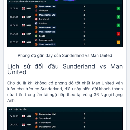
Phong độ gần đây của Sunderland vs Man United
Lịch sử đối đầu Sunderland vs Man
United
Cho dù là khi không có phong độ tốt nhất Man United vẫn
luôn chơi trên cơ Sunderland, điều này biến đội khách thành
cửa trên trong lần tái ngộ tiếp theo tại vòng 36 Ngoại hạng
Anh: