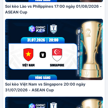
Soi kèo Lào vs Philippines 17:00 ngày 01/08/2026 -
ASEAN Cup
Soi kèo Việt Nam vs Singapore 20:00 ngày
31/07/2026 - ASEAN Cup