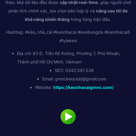
thao. Mọi dữ liệu đều được
cập nhật real-time
, giúp người chơi
phân tích chính xác, lựa chọn kèo hợp lý và
nâng cao tối đa
khả năng chiến thắng
trong từng trận đấu.
Hashtag: #kèo_nhà_cái #keonhacai #keobongda #keonhacai5
#tylekeo
Địa chỉ: 83 Đ. Trần Kế Xương, Phường 7, Phú Nhuận,
Thành phố Hồ Chí Minh, Vietnam
SĐT: 0342.591.536
Email:
gmnckeoclub@gmail.com
Website:
https://keonhacaigmnc.com/