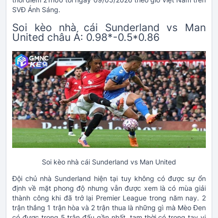
SVĐ Ánh Sáng.
Soi kèo nhà cái Sunderland vs Man
United châu Á: 0.98*-0.5*0.86
Soi kèo nhà cái Sunderland vs Man United
Đội chủ nhà Sunderland hiện tại tuy không có được sự ổn
định về mặt phong độ nhưng vẫn được xem là có mùa giải
thành công khi đã trở lại Premier League trong năm nay. 2
trận thắng 1 trận hòa và 2 trận thua là những gì mà Mèo Đen
có được trong 5 trận đấu gần nhất, tạm thời có trong tay vị