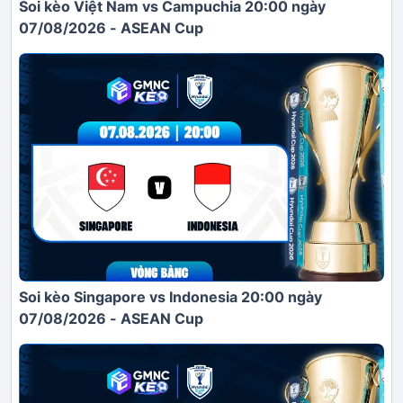
Soi kèo Việt Nam vs Campuchia 20:00 ngày
07/08/2026 - ASEAN Cup
Soi kèo Singapore vs Indonesia 20:00 ngày
07/08/2026 - ASEAN Cup