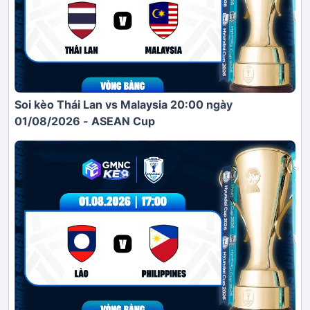
Soi kèo Thái Lan vs Malaysia 20:00 ngày
01/08/2026 - ASEAN Cup