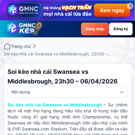
Đăng nhập
Đăng ký
Trang chủ
Soi kèo nhà cái Swansea vs Middlesbrough, 23h30 –
06/04/2026
Soi kèo nhà cái Swansea vs
Middlesbrough, 23h30 – 06/04/2026
Nội dung
Soi kèo nhà cái Swansea vs Middlesbrough
– Sự chênh
lệch về mặt thứ hạng đang hiệu hữu khá rõ trong trận đấu
thuộc vòng 41 giải hạng nhất Anh Championship, cụ thể
Swansea sẽ tiếp đón Middlesbrough trên sân nhà của mình
là SVĐ Swansea.com Stadium. Trận đấu sẽ được diễn ra vào
lúc 23h30 tối ngày 06/04/2026 theo giờ Việt Nam mà anh