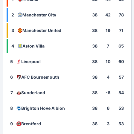
2
Manchester City
38
42
78
3
Manchester United
38
19
71
4
Aston Villa
38
7
65
5
Liverpool
38
10
60
6
AFC Bournemouth
38
4
57
7
Sunderland
38
-6
54
8
Brighton Hove Albion
38
6
53
9
Brentford
38
3
53