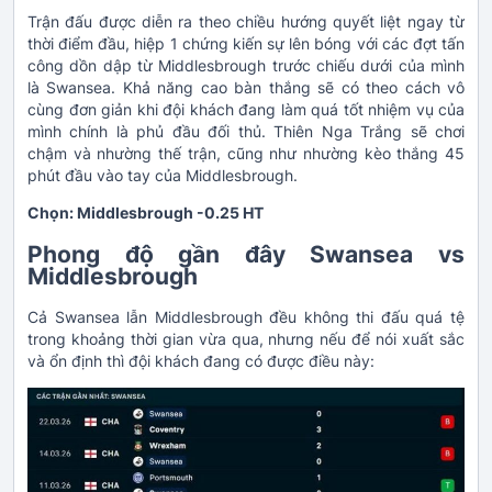
Trận đấu được diễn ra theo chiều hướng quyết liệt ngay từ
thời điểm đầu, hiệp 1 chứng kiến sự lên bóng với các đợt tấn
công dồn dập từ Middlesbrough trước chiếu dưới của mình
là Swansea. Khả năng cao bàn thắng sẽ có theo cách vô
cùng đơn giản khi đội khách đang làm quá tốt nhiệm vụ của
mình chính là phủ đầu đối thủ. Thiên Nga Trắng sẽ chơi
chậm và nhường thế trận, cũng như nhường kèo thắng 45
phút đầu vào tay của Middlesbrough.
Chọn: Middlesbrough -0.25 HT
Phong độ gần đây Swansea vs
Middlesbrough
Cả Swansea lẫn Middlesbrough đều không thi đấu quá tệ
trong khoảng thời gian vừa qua, nhưng nếu để nói xuất sắc
và ổn định thì đội khách đang có được điều này: