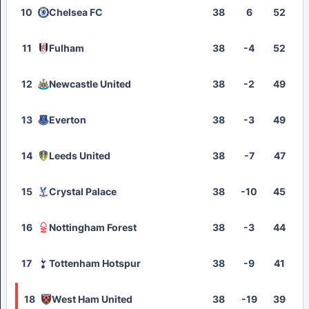
10
Chelsea FC
38
6
52
11
Fulham
38
-4
52
12
Newcastle United
38
-2
49
13
Everton
38
-3
49
14
Leeds United
38
-7
47
15
Crystal Palace
38
-10
45
16
Nottingham Forest
38
-3
44
17
Tottenham Hotspur
38
-9
41
18
West Ham United
38
-19
39