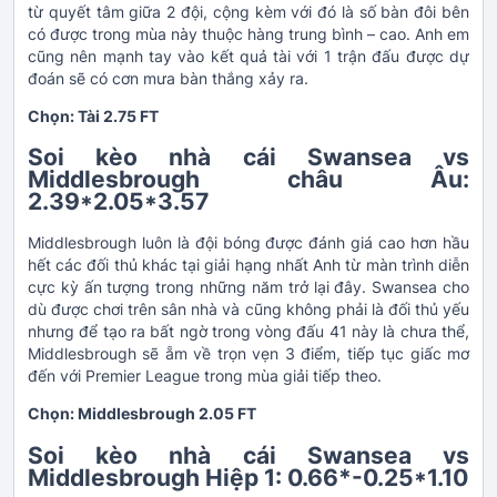
từ quyết tâm giữa 2 đội, cộng kèm với đó là số bàn đôi bên
có được trong mùa này thuộc hàng trung bình – cao. Anh em
cũng nên mạnh tay vào kết quả tài với 1 trận đấu được dự
đoán sẽ có cơn mưa bàn thắng xảy ra.
Chọn: Tài 2.75 FT
Soi kèo nhà cái Swansea vs
Middlesbrough châu Âu:
2.39*2.05*3.57
Middlesbrough luôn là đội bóng được đánh giá cao hơn hầu
hết các đối thủ khác tại giải hạng nhất Anh từ màn trình diễn
cực kỳ ấn tượng trong những năm trở lại đây. Swansea cho
dù được chơi trên sân nhà và cũng không phải là đối thủ yếu
nhưng để tạo ra bất ngờ trong vòng đấu 41 này là chưa thể,
Middlesbrough sẽ ẵm về trọn vẹn 3 điểm, tiếp tục giấc mơ
đến với Premier League trong mùa giải tiếp theo.
Chọn: Middlesbrough 2.05 FT
Soi kèo nhà cái Swansea vs
Middlesbrough Hiệp 1: 0.66*-0.25*1.10