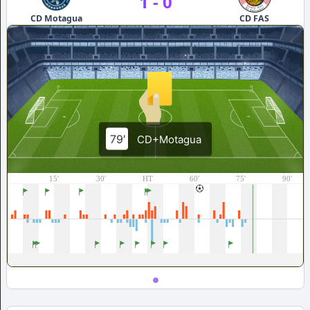
1
-
0
CD Motagua
CD FAS