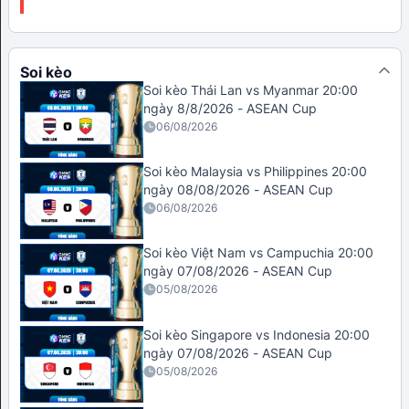
Soi kèo
Soi kèo Thái Lan vs Myanmar 20:00
ngày 8/8/2026 - ASEAN Cup
06/08/2026
Soi kèo Malaysia vs Philippines 20:00
ngày 08/08/2026 - ASEAN Cup
06/08/2026
Soi kèo Việt Nam vs Campuchia 20:00
ngày 07/08/2026 - ASEAN Cup
05/08/2026
Soi kèo Singapore vs Indonesia 20:00
ngày 07/08/2026 - ASEAN Cup
05/08/2026