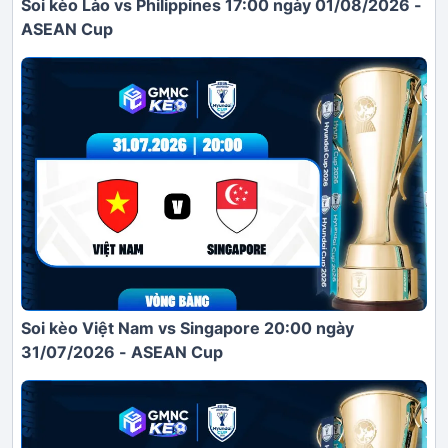
Soi kèo Lào vs Philippines 17:00 ngày 01/08/2026 -
ASEAN Cup
Soi kèo Việt Nam vs Singapore 20:00 ngày
31/07/2026 - ASEAN Cup