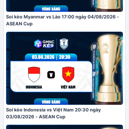
Soi kèo Myanmar vs Lào 17:00 ngày 04/08/2026 -
ASEAN Cup
Soi kèo Indonesia vs Việt Nam 20:30 ngày
03/08/2026 - ASEAN Cup