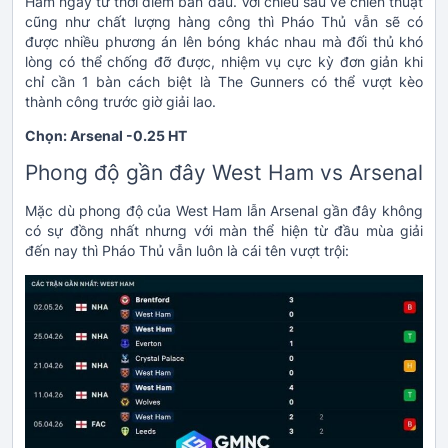
Ham ngay từ thời điểm ban đầu. Với chiều sâu về chiến thuật
cũng như chất lượng hàng công thì Pháo Thủ vẫn sẽ có
được nhiều phương án lên bóng khác nhau mà đối thủ khó
lòng có thể chống đỡ được, nhiệm vụ cực kỳ đơn giản khi
chỉ cần 1 bàn cách biệt là The Gunners có thể vượt kèo
thành công trước giờ giải lao.
Chọn: Arsenal -0.25 HT
Phong độ gần đây West Ham vs Arsenal
Mặc dù phong độ của West Ham lẫn Arsenal gần đây không
có sự đồng nhất nhưng với màn thể hiện từ đầu mùa giải
đến nay thì Pháo Thủ vẫn luôn là cái tên vượt trội: