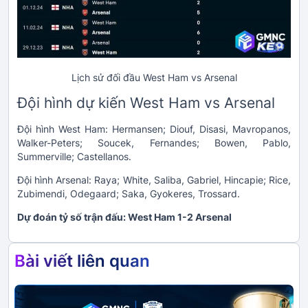
Lịch sử đối đầu West Ham vs Arsenal
Đội hình dự kiến West Ham vs Arsenal
Đội hình West Ham: Hermansen; Diouf, Disasi, Mavropanos,
Walker-Peters; Soucek, Fernandes; Bowen, Pablo,
Summerville; Castellanos.
Đội hình Arsenal:
Raya; White, Saliba, Gabriel, Hincapie; Rice,
Zubimendi, Odegaard; Saka, Gyokeres, Trossard.
Dự đoán tỷ số trận đấu: West Ham 1-2 Arsenal
Bài viết liên quan