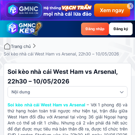
Đăng nhập
Đăng ký
Trang chủ
Soi kèo nhà cái West Ham vs Arsenal, 22h30 – 10/05/2026
Soi kèo nhà cái West Ham vs Arsenal,
22h30 – 10/05/2026
Nội dung
Soi kèo nhà cái West Ham vs Arsenal
– Với 1 phong độ và
thứ hạng hoàn toàn trái ngược như hiện tại, trận đấu giữa
West Ham đối đầu với Arsenal tại vòng 36 giải Ngoại hạng
Anh có thể sẽ rất 1 chiều. Nhưng cả 2 vẫn phải đá hết sức
để đạt được mục tiêu mà bản thân đề ra, được tổ chức trên
SVĐ London Stadium vào lúc 22h30 tối ngày 10/05/2026