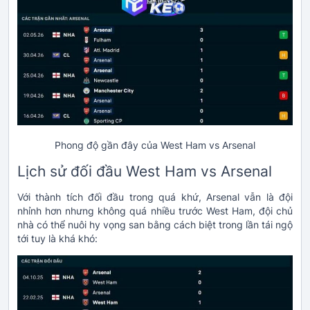
Phong độ gần đây của West Ham vs Arsenal
Lịch sử đối đầu West Ham vs Arsenal
Với thành tích đối đầu trong quá khứ, Arsenal vẫn là đội
nhỉnh hơn nhưng không quá nhiều trước West Ham, đội chủ
nhà có thể nuôi hy vọng san bằng cách biệt trong lần tái ngộ
tới tuy là khá khó: