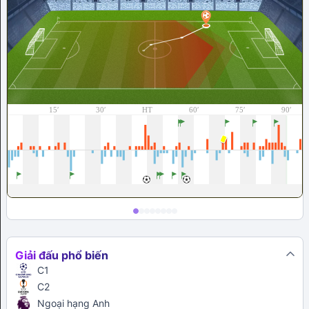
Giải đấu phổ biến
C1
C2
Ngoại hạng Anh