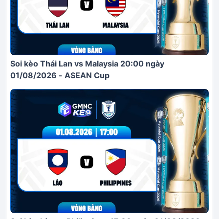
Soi kèo Thái Lan vs Malaysia 20:00 ngày
01/08/2026 - ASEAN Cup