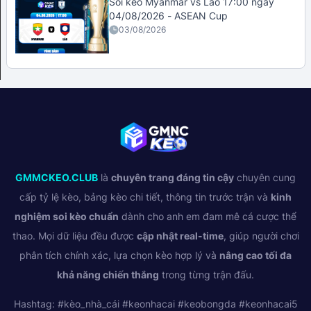
Soi kèo Myanmar vs Lào 17:00 ngày
04/08/2026 - ASEAN Cup
03/08/2026
GMMCKEO.CLUB
là
chuyên trang đáng tin cậy
chuyên cung
cấp tỷ lệ kèo, bảng kèo chi tiết, thông tin trước trận và
kinh
nghiệm soi kèo chuẩn
dành cho anh em đam mê cá cược thể
thao. Mọi dữ liệu đều được
cập nhật real-time
, giúp người chơi
phân tích chính xác, lựa chọn kèo hợp lý và
nâng cao tối đa
khả năng chiến thắng
trong từng trận đấu.
Hashtag: #kèo_nhà_cái #keonhacai #keobongda #keonhacai5