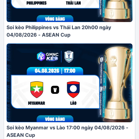
Soi kèo Philippines vs Thái Lan 20h00 ngày
04/08/2026 - ASEAN Cup
Soi kèo Myanmar vs Lào 17:00 ngày 04/08/2026 -
ASEAN Cup