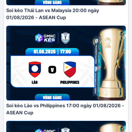
Soi kèo Thái Lan vs Malaysia 20:00 ngày
01/08/2026 - ASEAN Cup
Soi kèo Lào vs Philippines 17:00 ngày 01/08/2026 -
ASEAN Cup