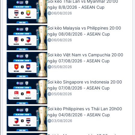
Soi kèo Thái Lan vs Myanmar 20:00
ngày 8/8/2026 - ASEAN Cup
06/08/2026
Soi kèo Malaysia vs Philippines 20:00
ngày 08/08/2026 - ASEAN Cup
06/08/2026
Soi kèo Việt Nam vs Campuchia 20:00
ngày 07/08/2026 - ASEAN Cup
05/08/2026
Soi kèo Singapore vs Indonesia 20:00
ngày 07/08/2026 - ASEAN Cup
05/08/2026
Soi kèo Philippines vs Thái Lan 20h00
ngày 04/08/2026 - ASEAN Cup
03/08/2026