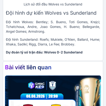
Lịch sử đối đầu Wolves vs Sunderland
Đội hình dự kiến Wolves vs Sunderland
Đội hình Wolves: Bentley; S. Bueno, Toti Gomes, Krejci;
Tchatchoua, Andre, Joao Gomes, H. Bueno; Bellegarde,
Angel Gomes; Armstrong.
Đội hình Sunderland:
Roefs; Mukiele, O’Nien, Ballard, Hume;
Xhaka, Sadiki; Rigg, Diarra, Le Fee; Brobbey.
Dự đoán tỷ số trận đấu: Wolves 0-2 Sunderland
Bài viết liên quan