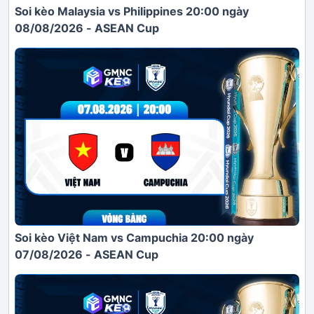
Soi kèo Malaysia vs Philippines 20:00 ngày
08/08/2026 - ASEAN Cup
Soi kèo Việt Nam vs Campuchia 20:00 ngày
07/08/2026 - ASEAN Cup