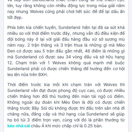
lớn, tuy rằng không còn nhiều động lực trong mùa giải năm
nay nhưng Wolves cũng phải chơi hết sức để để lại dấu ấn
tốt đẹp.
Phía bên kia chiến tuyến, Sunderland hiện tại đã sa sút khá
nhiều so với thời điểm trước đây, nhưng vẫn đủ điều kiện để
đội bóng này ở lại với giải đấu hàng đầu xứ sở sương mù
năm nay. 2 trận thắng và 3 trận thua là những gì mà Mèo
Đen có được sau 5 trận đấu gần nhất, 46 điểm là những gì
mà Sunderland có được sau 34 vòng đấu và sở hữu hạng
12. Chạm trán với 1 Wolves không quá mạnh mẽ buộc
Sunderland phải có được chiến thắng để hướng đến cơ hội
leo lên nửa trên BXH.
Thời điểm trước kia mỗi khi chạm trán với Wolves thì
Sunderland vẫn đạt được phong độ cực cao, có được nhiều
chiến thắng hơn đối thủ hướng đến màn tái ngộ có điểm.
Không ngoài dự đoán khi Mèo Đen là đội có được chiến
thắng trước Bầy Sói dù không được thi đấu trên sân nhà đi
chăng nữa, đẳng cấp và thứ hạng của Sunderland sẽ giúp
họ bỏ túi 3 điểm trọn vẹn, cùng với đó là phần thưởng từ
kèo nhà cái
châu Á khi mức chấp chỉ là 0.25 bàn.