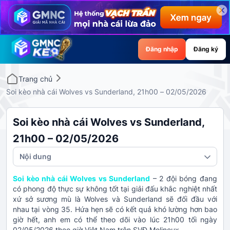
Đăng nhập
Đăng ký
Trang chủ
Soi kèo nhà cái Wolves vs Sunderland, 21h00 – 02/05/2026
Soi kèo nhà cái Wolves vs Sunderland,
21h00 – 02/05/2026
Nội dung
Soi kèo nhà cái Wolves vs Sunderland
– 2 đội bóng đang
có phong độ thực sự không tốt tại giải đấu khắc nghiệt nhất
xứ sở sương mù là Wolves và Sunderland sẽ đối đầu với
nhau tại vòng 35. Hứa hẹn sẽ có kết quả khó lường hơn bao
giờ hết, anh em có thể theo dõi vào lúc 21h00 tối ngày
02/05/2026 theo giờ Việt Nam trên SVĐ Molineux.