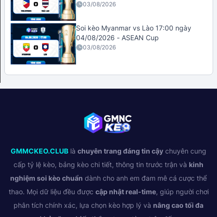
03/08/2026
Soi kèo Myanmar vs Lào 17:00 ngày
04/08/2026 - ASEAN Cup
03/08/2026
GMMCKEO.CLUB
là
chuyên trang đáng tin cậy
chuyên cung
cấp tỷ lệ kèo, bảng kèo chi tiết, thông tin trước trận và
kinh
nghiệm soi kèo chuẩn
dành cho anh em đam mê cá cược thể
thao. Mọi dữ liệu đều được
cập nhật real-time
, giúp người chơi
phân tích chính xác, lựa chọn kèo hợp lý và
nâng cao tối đa