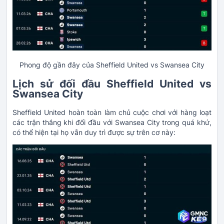
Phong độ gần đây của Sheffield United vs Swansea City
Lịch sử đối đầu Sheffield United vs
Swansea City
Sheffield United hoàn toàn làm chủ cuộc chơi với hàng loạt
các trận thắng khi đối đầu với Swansea City trong quá khứ,
có thể hiện tại họ vẫn duy trì được sự trên cơ này: