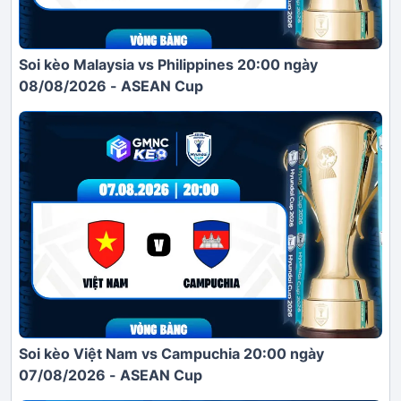
Soi kèo Malaysia vs Philippines 20:00 ngày
08/08/2026 - ASEAN Cup
Soi kèo Việt Nam vs Campuchia 20:00 ngày
07/08/2026 - ASEAN Cup