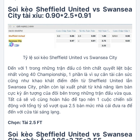
Soi kèo Sheffield United vs Swansea
City tài xỉu: 0.90*2.5*0.91
Tỷ lệ soi kèo Sheffield United vs Swansea City
Đến với 1 trong những trận đấu có tính chất quyết liệt bậc
nhất vòng 40 Championship, 1 phần là vì sự cân tài cân sức
cũng như khao khát điểm đến từ Sheffield United lẫn
Swansea City, phần còn lại xuất phát từ khả năng làm bàn
cực kỳ ấn tượng của đôi bên trong những trận đấu vừa qua.
Tất cả sẽ vô cùng hoàn hảo để tạo nên 1 cuộc chiến sôi
động với tổng tỷ số vượt qua 2.5 bàn mức nhà cái đưa ra để
đến với cửa tài sáng lạng.
Chọn: Tài 2.5 FT
Soi kèo Sheffield United vs Swansea