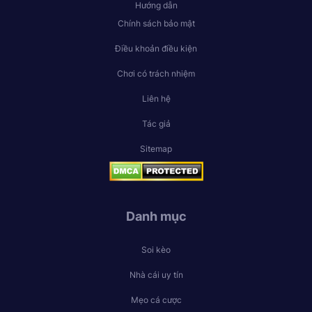
Hướng dẫn
Chính sách bảo mật
Điều khoản điều kiện
Chơi có trách nhiệm
Liên hệ
Tác giả
Sitemap
Danh mục
Soi kèo
Nhà cái uy tín
Mẹo cá cược