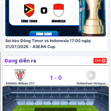
Soi kèo Đông Timor vs Indonesia 17:00 ngày
31/07/2026 - ASEAN Cup
Đang diễn ra
1
-
0
Athletic Bilbao U17
Tottenham Hotspur
U17