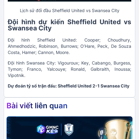
Lịch sử đối đầu Sheffield United vs Swansea City
Đội hình dự kiến Sheffield United vs
Swansea City
Đội hình Sheffield United: Cooper; Choudhury,
Ahmedhodzic, Robinson, Burrows; O’Hare, Peck, De Souza
Costa, Hamer; Cannon, Moore.
Đội hình Swansea City:
Vigouroux; Key, Cabango, Burgess,
Tymon; Franco, Yalcouye; Ronald, Galbraith, Inoussa;
Vipotnik.
Dự đoán tỷ số trận đấu: Sheffield United 2-1 Swansea City
Bài viết liên quan