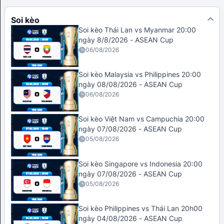
Soi kèo
Soi kèo Thái Lan vs Myanmar 20:00
ngày 8/8/2026 - ASEAN Cup
06/08/2026
Soi kèo Malaysia vs Philippines 20:00
ngày 08/08/2026 - ASEAN Cup
06/08/2026
Soi kèo Việt Nam vs Campuchia 20:00
ngày 07/08/2026 - ASEAN Cup
05/08/2026
Soi kèo Singapore vs Indonesia 20:00
ngày 07/08/2026 - ASEAN Cup
05/08/2026
Soi kèo Philippines vs Thái Lan 20h00
ngày 04/08/2026 - ASEAN Cup