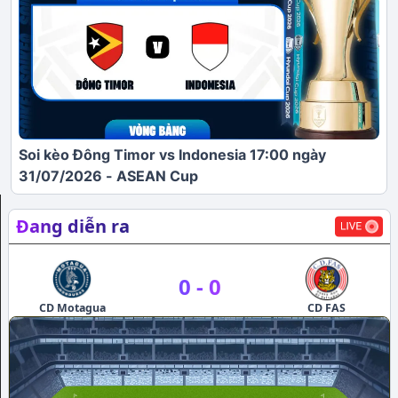
Soi kèo Đông Timor vs Indonesia 17:00 ngày
31/07/2026 - ASEAN Cup
Đang diễn ra
0
-
0
CD Motagua
CD FAS