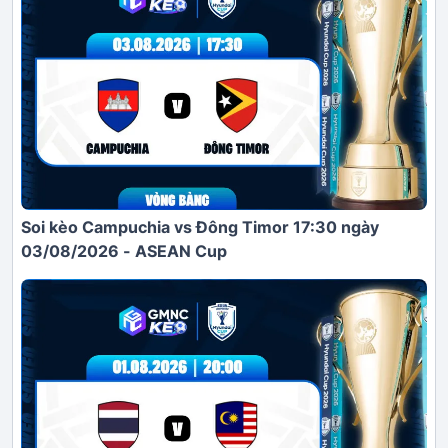
Soi kèo Campuchia vs Đông Timor 17:30 ngày
03/08/2026 - ASEAN Cup