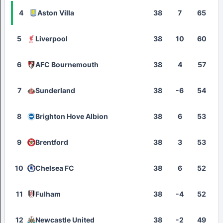
4
Aston Villa
38
7
65
5
Liverpool
38
10
60
6
AFC Bournemouth
38
4
57
7
Sunderland
38
-6
54
8
Brighton Hove Albion
38
6
53
9
Brentford
38
3
53
10
Chelsea FC
38
6
52
11
Fulham
38
-4
52
12
Newcastle United
38
-2
49