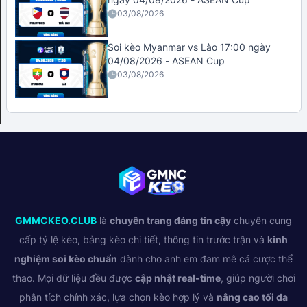
03/08/2026
Soi kèo Myanmar vs Lào 17:00 ngày
04/08/2026 - ASEAN Cup
03/08/2026
GMMCKEO.CLUB
là
chuyên trang đáng tin cậy
chuyên cung
cấp tỷ lệ kèo, bảng kèo chi tiết, thông tin trước trận và
kinh
nghiệm soi kèo chuẩn
dành cho anh em đam mê cá cược thể
thao. Mọi dữ liệu đều được
cập nhật real-time
, giúp người chơi
phân tích chính xác, lựa chọn kèo hợp lý và
nâng cao tối đa