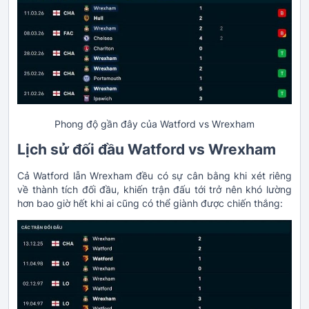
Phong độ gần đây của Watford vs Wrexham
Lịch sử đối đầu Watford vs Wrexham
Cả Watford lẫn Wrexham đều có sự cân bằng khi xét riêng
về thành tích đối đầu, khiến trận đấu tới trở nên khó lường
hơn bao giờ hết khi ai cũng có thể giành được chiến thắng: