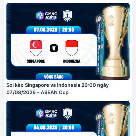
Soi kèo Singapore vs Indonesia 20:00 ngày
07/08/2026 - ASEAN Cup