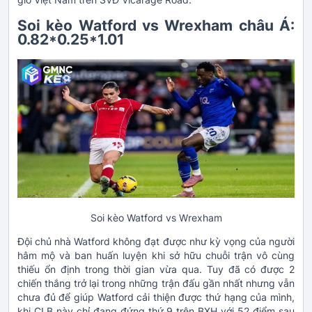
Soi kèo Watford vs Wrexham châu Á:
0.82*0.25*1.01
Soi kèo Watford vs Wrexham
Đội chủ nhà Watford không đạt được như kỳ vọng của người
hâm mộ và ban huấn luyện khi sở hữu chuỗi trận vô cùng
thiếu ổn định trong thời gian vừa qua. Tuy đã có được 2
chiến thắng trở lại trong những trận đấu gần nhất nhưng vẫn
chưa đủ để giúp Watford cải thiện được thứ hạng của mình,
khi CLB này chỉ đang đứng thứ 9 trên BXH với 52 điểm sau