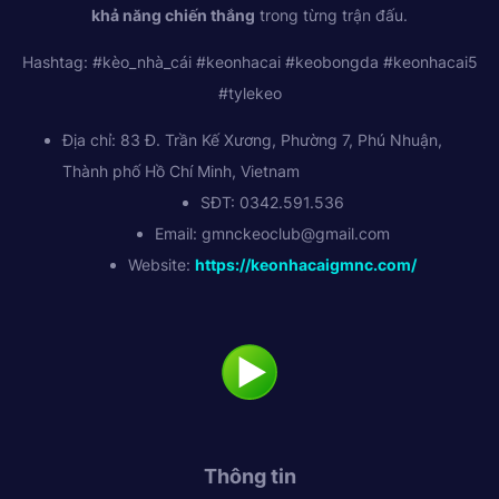
khả năng chiến thắng
trong từng trận đấu.
Hashtag: #kèo_nhà_cái #keonhacai #keobongda #keonhacai5
#tylekeo
Địa chỉ: 83 Đ. Trần Kế Xương, Phường 7, Phú Nhuận,
Thành phố Hồ Chí Minh, Vietnam
SĐT: 0342.591.536
Email:
gmnckeoclub@gmail.com
Website:
https://keonhacaigmnc.com/
Thông tin