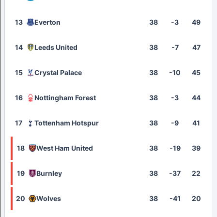
13
Everton
38
-3
49
14
Leeds United
38
-7
47
15
Crystal Palace
38
-10
45
16
Nottingham Forest
38
-3
44
17
Tottenham Hotspur
38
-9
41
18
West Ham United
38
-19
39
19
Burnley
38
-37
22
20
Wolves
38
-41
20