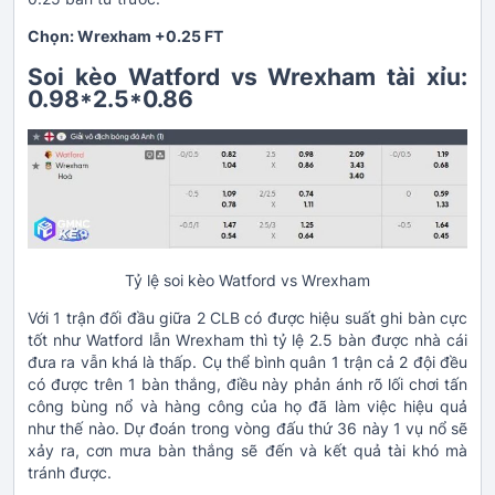
Chọn: Wrexham +0.25 FT
Soi kèo Watford vs Wrexham tài xỉu:
0.98*2.5*0.86
Tỷ lệ soi kèo Watford vs Wrexham
Với 1 trận đối đầu giữa 2 CLB có được hiệu suất ghi bàn cực
tốt như Watford lẫn Wrexham thì tỷ lệ 2.5 bàn được nhà cái
đưa ra vẫn khá là thấp. Cụ thể bình quân 1 trận cả 2 đội đều
có được trên 1 bàn thắng, điều này phản ánh rõ lối chơi tấn
công bùng nổ và hàng công của họ đã làm việc hiệu quả
như thế nào. Dự đoán trong vòng đấu thứ 36 này 1 vụ nổ sẽ
xảy ra, cơn mưa bàn thắng sẽ đến và kết quả tài khó mà
tránh được.