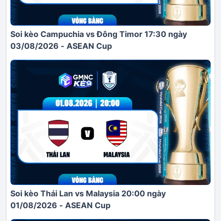
Soi kèo Campuchia vs Đông Timor 17:30 ngày
03/08/2026 - ASEAN Cup
Soi kèo Thái Lan vs Malaysia 20:00 ngày
01/08/2026 - ASEAN Cup