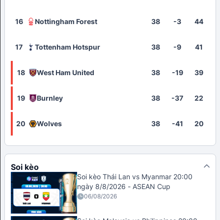
16
Nottingham Forest
38
-3
44
17
Tottenham Hotspur
38
-9
41
18
West Ham United
38
-19
39
19
Burnley
38
-37
22
20
Wolves
38
-41
20
Soi kèo
Soi kèo Thái Lan vs Myanmar 20:00
ngày 8/8/2026 - ASEAN Cup
06/08/2026