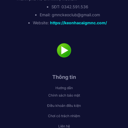
SĐT: 0342.591.536
Email:
gmnckeoclub@gmail.com
Website:
https://keonhacaigmnc.com/
Thông tin
Hướng dẫn
Chính sách bảo mật
Điều khoản điều kiện
Chơi có trách nhiệm
Liên hệ