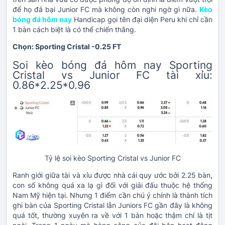
để họ đả bại Junior FC mà không còn nghi ngờ gì nữa.
Kèo
bóng đá hôm nay
Handicap gọi tên đại diện Peru khi chỉ cần
1 bàn cách biệt là có thể chiến thắng.
Chọn: Sporting Cristal -0.25 FT
Soi kèo bóng đá hôm nay Sporting
Cristal vs Junior FC tài xỉu:
0.86*2.25*0.96
Tỷ lệ soi kèo Sporting Cristal vs Junior FC
Ranh giới giữa tài và xỉu được nhà cái quy ước bởi 2.25 bàn,
con số không quá xa lạ gì đối với giải đấu thuộc hệ thống
Nam Mỹ hiện tại. Nhưng 1 điểm cần chú ý chính là thành tích
ghi bàn của Sporting Cristal lẫn Juniors FC gần đây là không
quá tốt, thường xuyên ra về với 1 bàn hoặc thậm chí là tịt