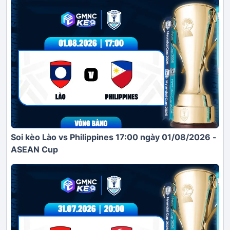
Soi kèo Lào vs Philippines 17:00 ngày 01/08/2026 -
ASEAN Cup