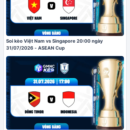
Soi kèo Việt Nam vs Singapore 20:00 ngày
31/07/2026 - ASEAN Cup