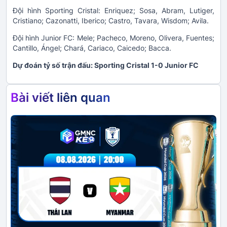
Đội hình Sporting Cristal: Enriquez; Sosa, Abram, Lutiger,
Cristiano; Cazonatti, Iberico; Castro, Tavara, Wisdom; Avila.
Đội hình Junior FC: Mele; Pacheco, Moreno, Olivera, Fuentes;
Cantillo, Ángel; Chará, Cariaco, Caicedo; Bacca.
Dự đoán tỷ số trận đấu: Sporting Cristal 1-0 Junior FC
Bài viết liên quan