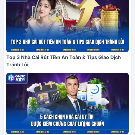
Top 3 Nhà Cái Rút Tiền An Toàn & Tips Giao Dịch
Tránh Lỗi