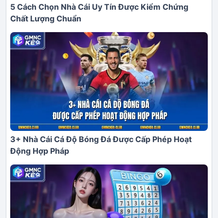
5 Cách Chọn Nhà Cái Uy Tín Được Kiểm Chứng
Chất Lượng Chuẩn
3+ Nhà Cái Cá Độ Bóng Đá Được Cấp Phép Hoạt
Động Hợp Pháp