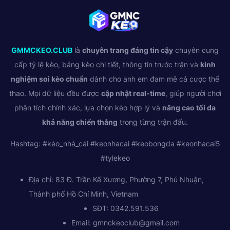
GMMCKEO.CLUB
là
chuyên trang đáng tin cậy
chuyên cung
cấp tỷ lệ kèo, bảng kèo chi tiết, thông tin trước trận và
kinh
nghiệm soi kèo chuẩn
dành cho anh em đam mê cá cược thể
thao. Mọi dữ liệu đều được
cập nhật real-time
, giúp người chơi
phân tích chính xác, lựa chọn kèo hợp lý và
nâng cao tối đa
khả năng chiến thắng
trong từng trận đấu.
Hashtag: #kèo_nhà_cái #keonhacai #keobongda #keonhacai5
#tylekeo
Địa chỉ: 83 Đ. Trần Kế Xương, Phường 7, Phú Nhuận,
Thành phố Hồ Chí Minh, Vietnam
SĐT: 0342.591.536
Email:
gmnckeoclub@gmail.com