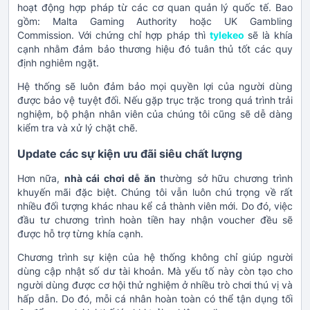
hoạt động hợp pháp từ các cơ quan quản lý quốc tế. Bao
gồm: Malta Gaming Authority hoặc UK Gambling
Commission. Với chứng chỉ hợp pháp thì
tylekeo
sẽ là khía
cạnh nhằm đảm bảo thương hiệu đó tuân thủ tốt các quy
định nghiêm ngặt.
Hệ thống sẽ luôn đảm bảo mọi quyền lợi của người dùng
được bảo vệ tuyệt đối. Nếu gặp trục trặc trong quá trình trải
nghiệm, bộ phận nhân viên của chúng tôi cũng sẽ dễ dàng
kiểm tra và xử lý chặt chẽ.
Update các sự kiện ưu đãi siêu chất lượng
Hơn nữa,
nhà cái chơi dễ ăn
thường sở hữu chương trình
khuyến mãi đặc biệt. Chúng tôi vẫn luôn chú trọng về rất
nhiều đối tượng khác nhau kể cả thành viên mới. Do đó, việc
đầu tư chương trình hoàn tiền hay nhận voucher đều sẽ
được hỗ trợ từng khía cạnh.
Chương trình sự kiện của hệ thống không chỉ giúp người
dùng cập nhật số dư tài khoản. Mà yếu tố này còn tạo cho
người dùng được cơ hội thử nghiệm ở nhiều trò chơi thú vị và
hấp dẫn. Do đó, mỗi cá nhân hoàn toàn có thể tận dụng tối