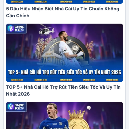
5 Dấu Hiệu Nhận Biết Nhà Cái Uy Tín Chuẩn Không
Cần Chỉnh
TOP 5+ Nhà Cái Hỗ Trợ Rút Tiền Siêu Tốc Và Uy Tín
Nhất 2026