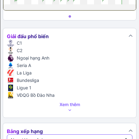
Giải đấu phổ biến
C1
C2
Ngoại hạng Anh
Seria A
La Liga
Bundesliga
Ligue 1
VĐQG Bồ Đào Nha
Xem thêm
Bảng xếp hạng