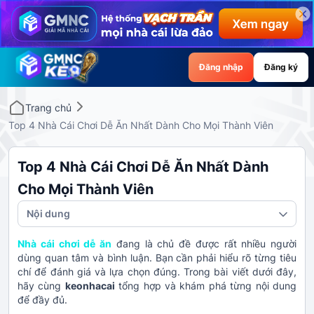
Đăng nhập
Đăng ký
Trang chủ
Top 4 Nhà Cái Chơi Dễ Ăn Nhất Dành Cho Mọi Thành Viên
Top 4 Nhà Cái Chơi Dễ Ăn Nhất Dành
Cho Mọi Thành Viên
Nội dung
Nhà cái chơi dễ ăn
đang là chủ đề được rất nhiều người
dùng quan tâm và bình luận. Bạn cần phải hiểu rõ từng tiêu
chí để đánh giá và lựa chọn đúng. Trong bài viết dưới đây,
hãy cùng
keonhacai
tổng hợp và khám phá từng nội dung
để đầy đủ.