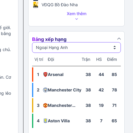
VĐQG Bồ Đào Nha
Xem thêm
 giới.
p bằng
Bảng xếp hạng
Ngoại Hạng Anh
g chủ.
Vị trí
Đội
Trận
HS
Điểm
1
Arsenal
38
44
85
án. Cơ
2
Manchester City
38
42
78
ng lẻo
3
Manchester
38
19
71
United
4
Aston Villa
38
7
65