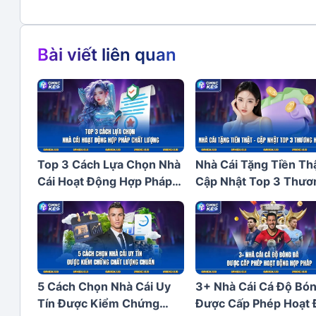
Bài viết liên quan
Top 3 Cách Lựa Chọn Nhà
Nhà Cái Tặng Tiền Thậ
Cái Hoạt Động Hợp Pháp
Cập Nhật Top 3 Thươ
Chất Lượng
Hiệu Uy Tín
5 Cách Chọn Nhà Cái Uy
3+ Nhà Cái Cá Độ Bó
Tín Được Kiểm Chứng
Được Cấp Phép Hoạt