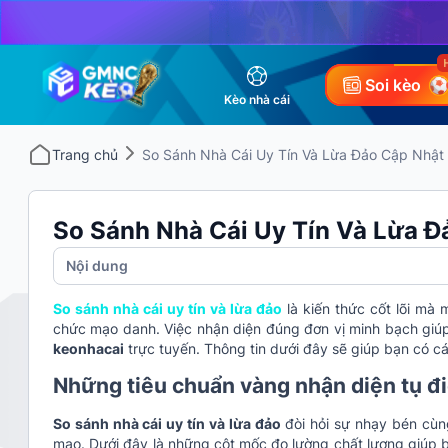
Soi kèo
Kèo nhà cái
Trang chủ
So Sánh Nhà Cái Uy Tín Và Lừa Đảo Cập Nhậ
So Sánh Nhà Cái Uy Tín Và Lừa 
Nội dung
So sánh nhà cái uy tín và lừa đảo
là kiến thức cốt lõi mà 
chức mạo danh. Việc nhận diện đúng đơn vị minh bạch giúp 
keonhacai
trực tuyến. Thông tin dưới đây sẽ giúp bạn có cá
Những tiêu chuẩn vàng nhận diện tụ đi
So sánh nhà cái uy tín và lừa đảo
đòi hỏi sự nhạy bén cùn
mạo. Dưới đây là những cột mốc đo lường chất lượng giúp b