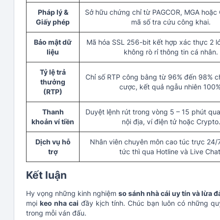
Pháp lý &
Sở hữu chứng chỉ từ PAGCOR, MGA hoặc 
Giấy phép
mã số tra cứu công khai.
Bảo mật dữ
Mã hóa SSL 256-bit kết hợp xác thực 2 l
liệu
không rò rỉ thông tin cá nhân.
Tỷ lệ trả
Chỉ số RTP công bằng từ 96% đến 98% c
thưởng
cược, kết quả ngẫu nhiên 100%
(RTP)
Thanh
Duyệt lệnh rút trong vòng 5 – 15 phút qu
khoản ví tiền
nội địa, ví điện tử hoặc Crypto
Dịch vụ hỗ
Nhân viên chuyên môn cao túc trực 24/7
trợ
tức thì qua Hotline và Live Chat
Kết luận
Hy vọng những kinh nghiệm
so sánh nhà cái uy tín và lừa đ
mọi
keo nha cai
đầy kịch tính. Chúc bạn luôn có những qu
trong mỗi ván đấu.