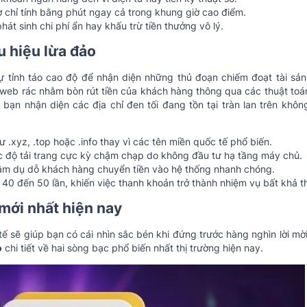
ờ chỉ tính bằng phút ngay cả trong khung giờ cao điểm.
phát sinh chi phí ẩn hay khấu trừ tiền thưởng vô lý.
u hiệu lừa đảo
ự tỉnh táo cao độ để nhận diện những thủ đoạn chiếm đoạt tài sả
i web rác nhằm bòn rút tiền của khách hàng thông qua các thuật toá
 bạn nhận diện các địa chỉ đen tối đang tồn tại tràn lan trên khôn
 .xyz, .top hoặc .info thay vì các tên miền quốc tế phổ biến.
ốc độ tải trang cực kỳ chậm chạp do không đầu tư hạ tầng máy chủ.
nhằm dụ dỗ khách hàng chuyển tiền vào hệ thống nhanh chóng.
40 đến 50 lần, khiến việc thanh khoản trở thành nhiệm vụ bất khả th
 mới nhất hiện nay
tế sẽ giúp bạn có cái nhìn sắc bén khi đứng trước hàng nghìn lời mờ
o
chi tiết về hai
sòng bạc phổ biến nhất thị trường hiện nay.