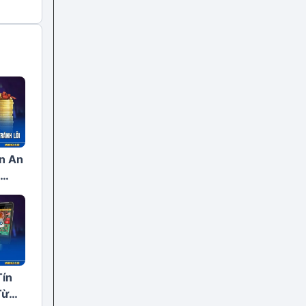
ền An
Tín
Từ