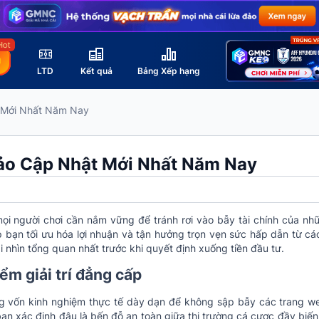
LTD
Kết quả
Bảng Xếp hạng
t Mới Nhất Năm Nay
Đảo Cập Nhật Mới Nhất Năm Nay
mọi người chơi cần nắm vững để tránh rơi vào bẫy tài chính của nh
bạn tối ưu hóa lợi nhuận và tận hưởng trọn vẹn sức hấp dẫn từ các
i nhìn tổng quan nhất trước khi quyết định xuống tiền đầu tư.
ểm giải trí đẳng cấp
g vốn kinh nghiệm thực tế dày dạn để không sập bẫy các trang w
ạn xác định đâu là bến đỗ an toàn giữa thị trường cá cược đầy biế