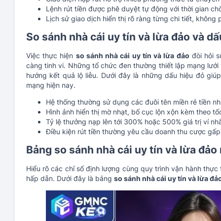
Lệnh rút tiền được phê duyệt tự động với thời gian ch
Lịch sử giao dịch hiển thị rõ ràng từng chi tiết, không 
So sánh nhà cái uy tín và lừa đảo và dấ
Việc thực hiện
so sánh nhà cái uy tín và lừa đảo
đòi hỏi s
càng tinh vi. Những tổ chức đen thường thiết lập mạng lướ
hướng kết quả lộ liễu. Dưới đây là những dấu hiệu đỏ giúp
mạng hiện nay.
Hệ thống thường sử dụng các đuôi tên miền rẻ tiền như
Hình ảnh hiển thị mờ nhạt, bố cục lộn xộn kèm theo t
Tỷ lệ thưởng nạp lên tới 300% hoặc 500% giá trị ví 
Điều kiện rút tiền thường yêu cầu doanh thu cược gấp 
Bảng so sánh nhà cái uy tín và lừa đảo
Hiểu rõ các chỉ số định lượng cùng quy trình vận hành thực 
hấp dẫn. Dưới đây là bảng
so sánh nhà cái uy tín và lừa đả