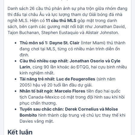
Danh sách 26 cầu thủ phản ánh sự pha trộn giữa nhóm đang
thi đấu tại châu Âu và lực lượng tham dự Giải bóng đá nhà
nghề MLS. Hiện có
11 cầu thủ MLS
góp mặt trong danh
sách, bên cạnh các gương mặt nổi bật như Jonathan David,
Tajon Buchanan, Stephen Eustaquio và Alistair Johnston.
Thủ môn số 1:
Dayne St. Clair
(Inter Miami) thủ thành
đang chơi tại MLS, từng có nhiều màn trình diễn ổn
định.
Cầu thủ nhiều cap nhất:
Jonathan Osorio và Cyle
Larin
, cùng 90 lần khoác áo ĐTQG, hai cựu binh nhiều
kinh nghiệm nhất.
Tài năng trẻ nhất:
Luc de Fougerolles
(sinh năm
2005) hậu vệ 20 tuổi lần đầu dự giải.
Nhân tố bất ngờ:
Marcelo Flores
tiền đạo hai quốc
tịch Canada-Mexico có mặt trong đội hình sau khi hồi
phục chấn thương.
Tuyến sau chắc chắn:
Derek Cornelius và Moïse
Bombito
hình thành cặp trung vệ chủ lực thay thế khi
Davies vắng mặt.
Kết luận