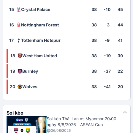
15
Crystal Palace
38
-10
45
16
Nottingham Forest
38
-3
44
17
Tottenham Hotspur
38
-9
41
18
West Ham United
38
-19
39
19
Burnley
38
-37
22
20
Wolves
38
-41
20
Soi kèo
Soi kèo Thái Lan vs Myanmar 20:00
ngày 8/8/2026 - ASEAN Cup
06/08/2026