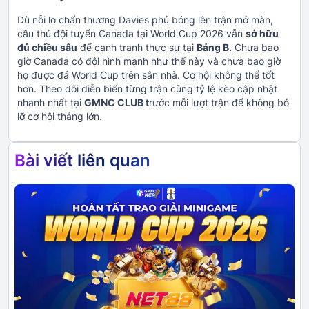
Dù nỗi lo chấn thương Davies phủ bóng lên trận mở màn,
cầu thủ đội tuyển Canada tại World Cup 2026 vẫn
sở hữu
đủ chiều sâu
để cạnh tranh thực sự tại
Bảng B.
Chưa bao
giờ Canada có đội hình mạnh như thế này và chưa bao giờ
họ được đá World Cup trên sân nhà. Cơ hội không thể tốt
hơn. Theo dõi diễn biến từng trận cùng tỷ lệ kèo cập nhật
nhanh nhất tại
GMNC CLUB t
rước mỗi lượt trận để không bỏ
lỡ cơ hội thắng lớn.
Bài viết liên quan