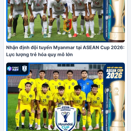
Nhận định đội tuyển Myanmar tại ASEAN Cup 2026:
Lực lượng trẻ hóa quy mô lớn