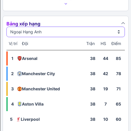
Bảng xếp hạng
Ngoại Hạng Anh
Vị trí
Đội
Trận
HS
Điểm
1
Arsenal
38
44
85
2
Manchester City
38
42
78
3
Manchester United
38
19
71
4
Aston Villa
38
7
65
5
Liverpool
38
10
60