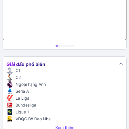
Giải đấu phổ biến
C1
C2
Ngoại hạng Anh
Seria A
La Liga
Bundesliga
Ligue 1
VĐQG Bồ Đào Nha
Xem thêm