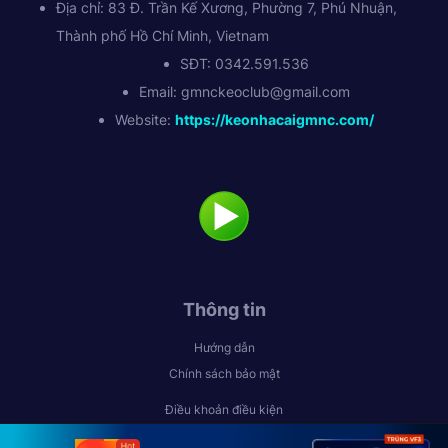
Địa chỉ: 83 Đ. Trần Kế Xương, Phường 7, Phú Nhuận,
Thành phố Hồ Chí Minh, Vietnam
SĐT: 0342.591.536
Email:
gmnckeoclub@gmail.com
Website:
https://keonhacaigmnc.com/
Thông tin
Hướng dẫn
Chính sách bảo mật
Điều khoản điều kiện
Chơi có trách nhiệm