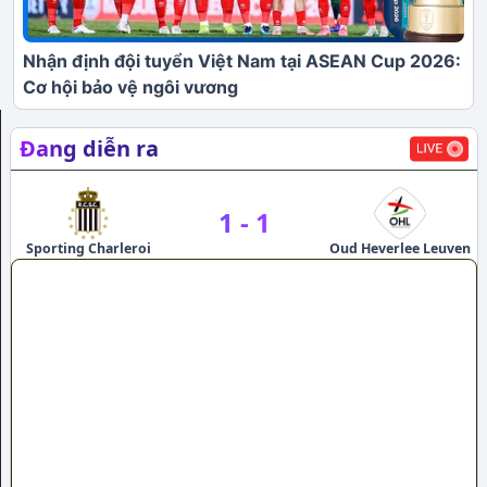
Nhận định đội tuyển Việt Nam tại ASEAN Cup 2026:
Cơ hội bảo vệ ngôi vương
Đang diễn ra
1
-
1
Sporting Charleroi
Oud Heverlee Leuven