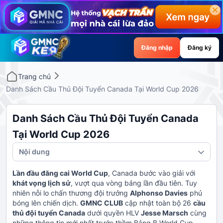
Đăng nhập
Đăng ký
Trang chủ
Danh Sách Cầu Thủ Đội Tuyển Canada Tại World Cup 2026
Danh Sách Cầu Thủ Đội Tuyển Canada
Tại World Cup 2026
Nội dung
Lần đầu đăng cai World Cup
, Canada bước vào giải với
khát vọng lịch sử
, vượt qua vòng bảng lần đầu tiên. Tuy
nhiên nỗi lo chấn thương đội trưởng
Alphonso Davies
phủ
bóng lên chiến dịch.
GMNC CLUB
cập nhật toàn bộ 26
cầu
thủ đội tuyển Canada
dưới quyền HLV
Jesse Marsch
cùng
những thông tin mới nhất trước thềm Bảng B World Cup