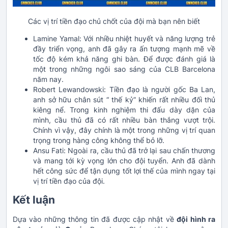
Các vị trí tiền đạo chủ chốt của đội mà bạn nên biết
Lamine Yamal: Với nhiều nhiệt huyết và năng lượng trẻ
đầy triển vọng, anh đã gây ra ấn tượng mạnh mẽ về
tốc độ kém khả năng ghi bàn. Để được đánh giá là
một trong những ngôi sao sáng của CLB Barcelona
năm nay.
Robert Lewandowski: Tiền đạo là người gốc Ba Lan,
anh sở hữu chân sút “ thế kỷ” khiến rất nhiều đối thủ
kiêng nể. Trong kinh nghiệm thi đấu dày dặn của
mình, cầu thủ đã có rất nhiều bàn thắng vượt trội.
Chính vì vậy, đây chính là một trong những vị trí quan
trọng trong hàng công không thể bỏ lỡ.
Ansu Fati: Ngoài ra, cầu thủ đã trở lại sau chấn thương
và mang tới kỳ vọng lớn cho đội tuyển. Anh đã dành
hết công sức để tận dụng tốt lợi thế của mình ngay tại
vị trí tiền đạo của đội.
Kết luận
Dựa vào những thông tin đã được cập nhật về
đội hình ra