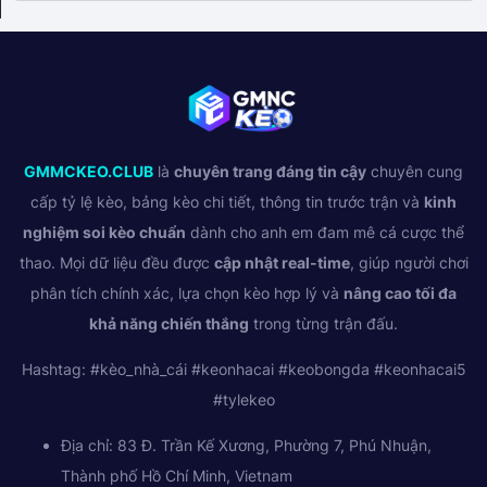
GMMCKEO.CLUB
là
chuyên trang đáng tin cậy
chuyên cung
cấp tỷ lệ kèo, bảng kèo chi tiết, thông tin trước trận và
kinh
nghiệm soi kèo chuẩn
dành cho anh em đam mê cá cược thể
thao. Mọi dữ liệu đều được
cập nhật real-time
, giúp người chơi
phân tích chính xác, lựa chọn kèo hợp lý và
nâng cao tối đa
khả năng chiến thắng
trong từng trận đấu.
Hashtag: #kèo_nhà_cái #keonhacai #keobongda #keonhacai5
#tylekeo
Địa chỉ: 83 Đ. Trần Kế Xương, Phường 7, Phú Nhuận,
Thành phố Hồ Chí Minh, Vietnam