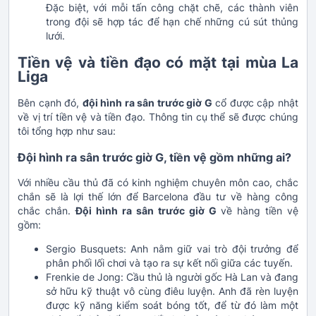
Đặc biệt, với mỗi tấn công chặt chẽ, các thành viên
trong đội sẽ hợp tác để hạn chế những cú sút thủng
lưới.
Tiền vệ và tiền đạo có mặt tại mùa La
Liga
Bên cạnh đó,
đội hình ra sân trước giờ G
cổ được cập nhật
về vị trí tiền vệ và tiền đạo. Thông tin cụ thể sẽ được chúng
tôi tổng hợp như sau:
Đội hình ra sân trước giờ G, tiền vệ gồm những ai?
Với nhiều cầu thủ đã có kinh nghiệm chuyên môn cao, chắc
chắn sẽ là lợi thế lớn để Barcelona đầu tư về hàng công
chắc chắn.
Đội hình ra sân trước giờ G
về hàng tiền vệ
gồm:
Sergio Busquets: Anh nằm giữ vai trò đội trưởng để
phân phối lối chơi và tạo ra sự kết nối giữa các tuyến.
Frenkie de Jong: Cầu thủ là người gốc Hà Lan và đang
sở hữu kỹ thuật vô cùng điêu luyện. Anh đã rèn luyện
được kỹ năng kiểm soát bóng tốt, để từ đó làm một