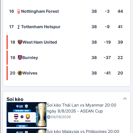
16
Nottingham Forest
38
-3
44
17
Tottenham Hotspur
38
-9
41
18
West Ham United
38
-19
39
19
Burnley
38
-37
22
20
Wolves
38
-41
20
Soi kèo
Soi kèo Thái Lan vs Myanmar 20:00
ngày 8/8/2026 - ASEAN Cup
06/08/2026
Soi kèo Malaysia vs Philippines 20:00