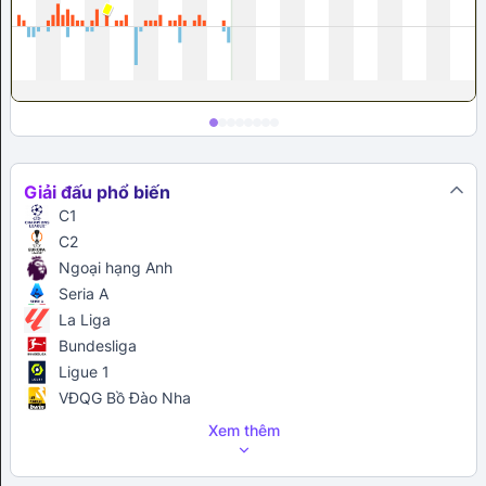
Giải đấu phổ biến
C1
C2
Ngoại hạng Anh
Seria A
La Liga
Bundesliga
Ligue 1
VĐQG Bồ Đào Nha
Xem thêm