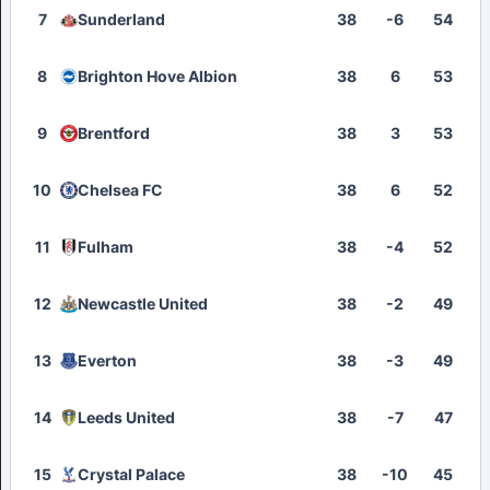
7
Sunderland
38
-6
54
8
Brighton Hove Albion
38
6
53
9
Brentford
38
3
53
10
Chelsea FC
38
6
52
11
Fulham
38
-4
52
12
Newcastle United
38
-2
49
13
Everton
38
-3
49
14
Leeds United
38
-7
47
15
Crystal Palace
38
-10
45