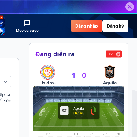
Đăng nhập
Đăng ký
Mẹo cá cược
Đang diễn ra
1
-
0
Isidro
Aguila
Dimas
Metapan
ếp tại
ết sức