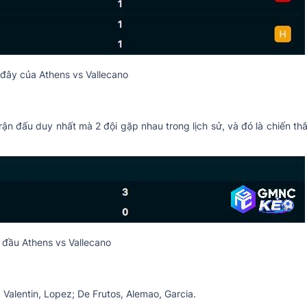
đây của Athens vs Vallecano
trận đấu duy nhất mà 2 đội gặp nhau trong lịch sử, và đó là chiến th
i đầu Athens vs Vallecano
i, Valentin, Lopez; De Frutos, Alemao, Garcia.