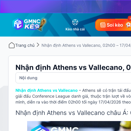
Soi kèo
Kèo nhà cái
Trang chủ
Nhận định Athens vs Vallecano, 02h00 – 17/0
Nhận định Athens vs Vallecano, 
Nội dung
Nhận định Athens vs Vallecano
– Athens sẽ có trận tái đấ
giải đấu Conference League danh giá, thuộc trận lượt về vò
mình, diễn ra vào thời điểm 02h00 tối ngày 17/04/2026 theo
Nhận định Athens vs Vallecano châu Á: