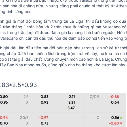
 là khi họ đã để thua bạc nhược 0-3 trước Vallecano trong trận lượt 
rên sân nhà đi chăng nữa. Nhưng cũng phải chuẩn bị thật kỹ từ Athen
ang tính sống còn.
ánh giá là một đội bóng tầm trung tại La Liga, thi đấu không có quá
trận thắng 1 trận hòa và 2 trận thua là những gì mà Vallecano c
ens trong trận lượt đi được đánh giá là mang tính bước ngoặc. Nếu
p, Vallecano chỉ cần thi đấu thủ hòa để đảm bảo cơ hội tiến vào vòng t
h giá dấu lần đầu tiên mà đôi bên gặp nhau trong lịch sử kể từ thờ
ng chấp 0.25 bàn chênh lệch trong trận lượt về này, họ khó mà có 
cọ xát tại giải đấu chất lượng chuyên môn cao hơn là La Liga. Chun
ừ Tây Ban Nha mong muốn, cũng giúp cho họ thắng kèo cược lần này.
0.83*2.5*0.93