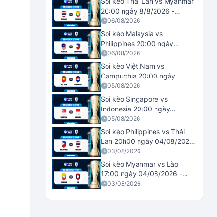
Soi kèo Thái Lan vs Myanmar
20:00 ngày 8/8/2026 -
ASEAN Cup
06/08/2026
Soi kèo Malaysia vs
Philippines 20:00 ngày
08/08/2026 - ASEAN Cup
06/08/2026
Soi kèo Việt Nam vs
Campuchia 20:00 ngày
07/08/2026 - ASEAN Cup
05/08/2026
Soi kèo Singapore vs
Indonesia 20:00 ngày
07/08/2026 - ASEAN Cup
05/08/2026
Soi kèo Philippines vs Thái
Lan 20h00 ngày 04/08/2026
- ASEAN Cup
03/08/2026
Soi kèo Myanmar vs Lào
17:00 ngày 04/08/2026 -
ASEAN Cup
03/08/2026