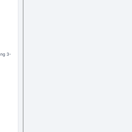
ắng 3-