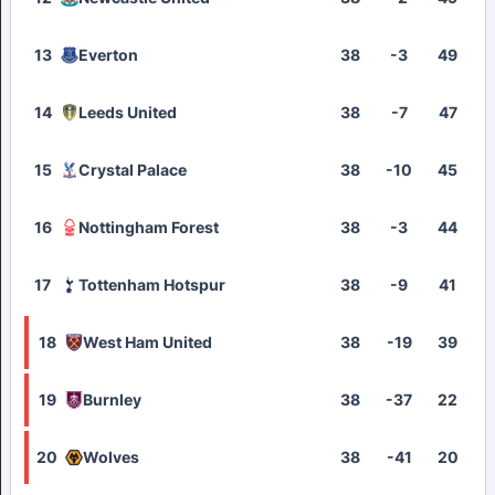
13
Everton
38
-3
49
14
Leeds United
38
-7
47
15
Crystal Palace
38
-10
45
16
Nottingham Forest
38
-3
44
17
Tottenham Hotspur
38
-9
41
18
West Ham United
38
-19
39
19
Burnley
38
-37
22
20
Wolves
38
-41
20