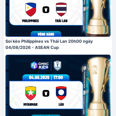
Soi kèo Philippines vs Thái Lan 20h00 ngày
04/08/2026 - ASEAN Cup