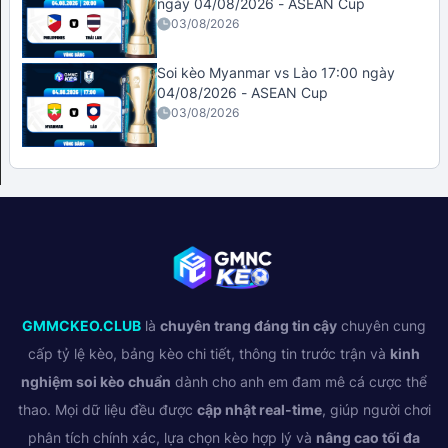
ngày 04/08/2026 - ASEAN Cup
03/08/2026
Soi kèo Myanmar vs Lào 17:00 ngày
04/08/2026 - ASEAN Cup
03/08/2026
GMMCKEO.CLUB
là
chuyên trang đáng tin cậy
chuyên cung
cấp tỷ lệ kèo, bảng kèo chi tiết, thông tin trước trận và
kinh
nghiệm soi kèo chuẩn
dành cho anh em đam mê cá cược thể
thao. Mọi dữ liệu đều được
cập nhật real-time
, giúp người chơi
phân tích chính xác, lựa chọn kèo hợp lý và
nâng cao tối đa