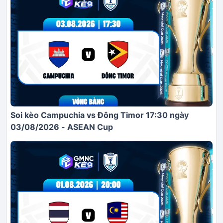
Soi kèo Campuchia vs Đông Timor 17:30 ngày
03/08/2026 - ASEAN Cup