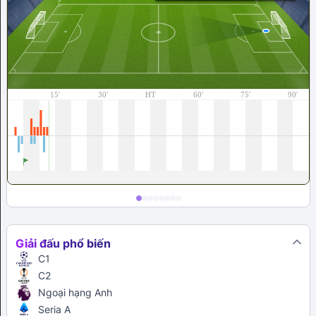
Giải đấu phổ biến
C1
C2
Ngoại hạng Anh
Seria A