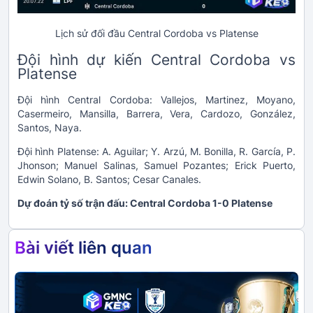
Lịch sử đối đầu Central Cordoba vs Platense
Đội hình dự kiến Central Cordoba vs
Platense
Đội hình Central Cordoba: Vallejos, Martinez, Moyano,
Casermeiro, Mansilla, Barrera, Vera, Cardozo, González,
Santos, Naya.
Đội hình Platense:
A. Aguilar; Y. Arzú, M. Bonilla, R. García, P.
Jhonson; Manuel Salinas, Samuel Pozantes; Erick Puerto,
Edwin Solano, B. Santos; Cesar Canales.
Dự đoán tỷ số trận đấu: Central Cordoba 1-0 Platense
Bài viết liên quan