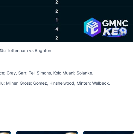
 đầu Tottenham vs Brighton
e; Gray, Sarr; Tel, Simons, Kolo Muani; Solanke.
lu; Milner, Gross; Gomez, Hinshelwood, Minteh; Welbeck.