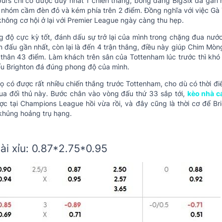
urs chỉ có được duy nhất 1 chiến thắng, bóng dáng BigSix đã gần 
 nhóm cầm đèn đỏ và kém phía trên 2 điểm. Đồng nghĩa với việc Gà
không cơ hội ở lại với Premier League ngày càng thu hẹp.
g độ cực kỳ tốt, đánh dấu sự trở lại của mình trong chặng đua nước
n đấu gần nhất, còn lại là đến 4 trận thắng, điều này giúp Chim Mòn
thân 43 điểm. Làm khách trên sân của Tottenham lúc trước thì khó
ếu Brighton đá đúng phong độ của mình.
 họ có được rất nhiều chiến thắng trước Tottenham, cho dù có thời đ
a đối thủ này. Bước chân vào vòng đấu thứ 33 sắp tới,
kèo nhà c
ợc tại Champions League hồi vừa rồi, và đây cũng là thời cơ để Br
 khủng hoảng trụ hạng.
ài xỉu: 0.87*2.75*0.95