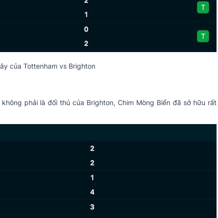
ây của Tottenham vs Brighton
hông phải là đối thủ của Brighton, Chim Mòng Biển đã sở hữu rất