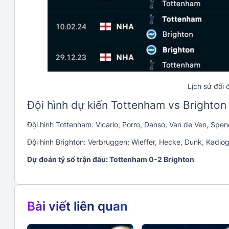
Lịch sử đối
Đội hình dự kiến Tottenham vs Brighton
Đội hình Tottenham: Vicario; Porro, Danso, Van de Ven, Spenc
Đội hình Brighton:
Verbruggen; Wieffer, Hecke, Dunk, Kadiog
Dự đoán tỷ số trận đấu: Tottenham 0-2 Brighton
Bài viết liên quan