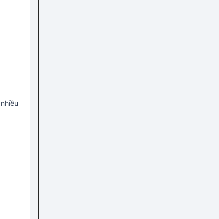
 nhiều