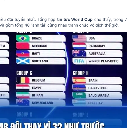
iều đội tuyển nhất. Tổng hợp
tin tức World Cup
cho thấy, trong 7
à gồm tổng 48 “anh tài” cùng nhau tranh chức vô địch thế giới.