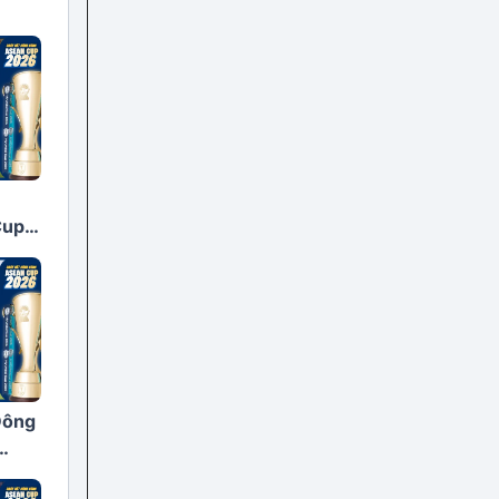
Cup
hóa
Đông
sớm