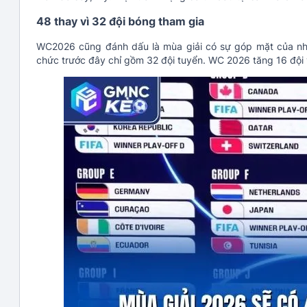
48 thay vì 32 đội bóng tham gia
WC2026 cũng đánh dấu là mùa giải có sự góp mặt của nh
chức trước đây chỉ gồm 32 đội tuyển. WC 2026 tăng 16 đội v