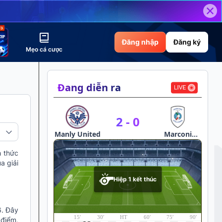
Đăng nhập
Đăng ký
Mẹo cá cược
Đang diễn ra
2
-
0
Manly United
Marconi
SD Ra
Stallions
h thức
a giải
6. Đây
 điểm,