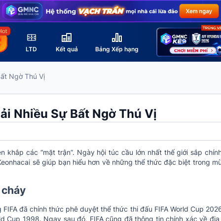
LTD
Kết quả
Bảng Xếp hạng
Bất Ngờ Thú Vị
ải Nhiều Sự Bất Ngờ Thú Vị
khắp các “mặt trận”. Ngày hội túc cầu lớn nhất thế giới sắp chín
 Keonhacai sẽ giúp bạn hiểu hơn về những thể thức đặc biệt trong mù
 cháy
FIFA đã chính thức phê duyệt thể thức thi đấu FIFA World Cup 202
rld Cup 1998. Ngay sau đó, FIFA cũng đã thông tin chính xác về địa