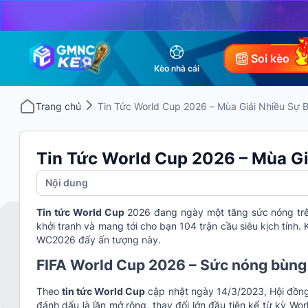
Soi kèo
Kèo nhà cái
Trang chủ
Tin Tức World Cup 2026 – Mùa Giải Nhiều Sự 
Tin Tức World Cup 2026 – Mùa Gi
Nội dung
Tin tức World Cup
2026 đang ngày một tăng sức nóng trên 
khởi tranh và mang tới cho bạn 104 trận cầu siêu kịch tính.
WC2026 đấy ấn tượng này.
FIFA World Cup 2026 – Sức nóng bùng
Theo
tin tức World Cup
cập nhật ngày 14/3/2023, Hội đồng 
đánh dấu là lần mở rộng, thay đổi lớn đầu tiên kể từ kỳ Wo