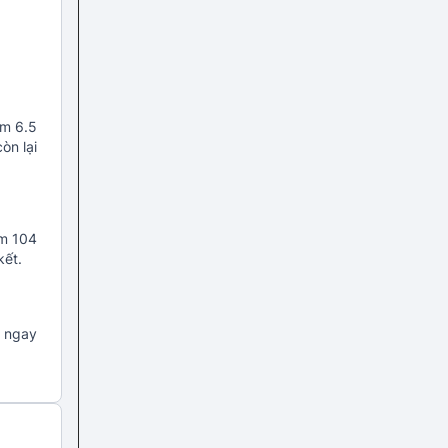
ồm 6.5
òn lại
ồm 104
kết.
i ngay