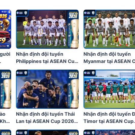
gười
Nhận định đội tuyển
Nhận định đội tuyển
Philippines tại ASEAN Cup
Myanmar tại ASEAN 
2026: Thách thức mới
2026: Lực lượng trẻ 
quy mô lớn
Lào
Nhận định đội tuyển Thái
Nhận định đội tuyển 
 Khát
Lan tại ASEAN Cup 2026:
Timor tại ASEAN Cup
Ứng viên vô địch sáng giá
2026: Khả năng loại 