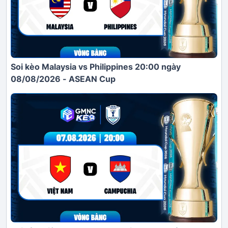
Soi kèo Malaysia vs Philippines 20:00 ngày
08/08/2026 - ASEAN Cup