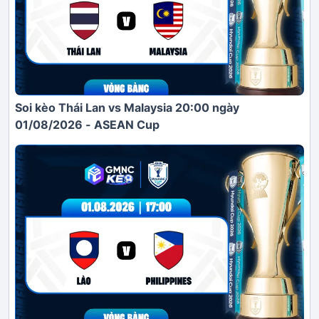
Soi kèo Thái Lan vs Malaysia 20:00 ngày
01/08/2026 - ASEAN Cup