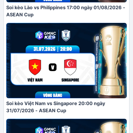
Soi kèo Lào vs Philippines 17:00 ngày 01/08/2026 -
ASEAN Cup
Soi kèo Việt Nam vs Singapore 20:00 ngày
31/07/2026 - ASEAN Cup