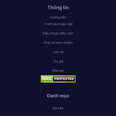
Thông tin
Hướng dẫn
Chính sách bảo mật
Điều khoản điều kiện
Chơi có trách nhiệm
Liên hệ
Tác giả
Sitemap
Danh mục
Soi kèo