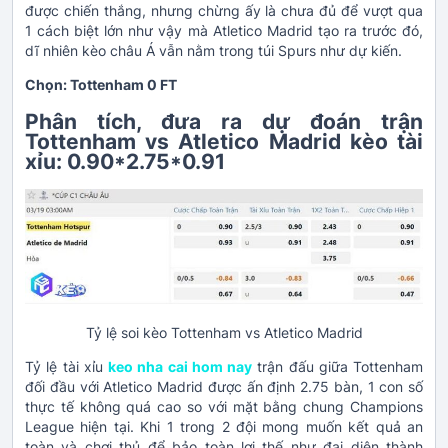
được chiến thắng, nhưng chừng ấy là chưa đủ để vượt qua
1 cách biệt lớn như vậy mà Atletico Madrid tạo ra trước đó,
dĩ nhiên kèo châu Á vẫn nằm trong túi Spurs như dự kiến.
Chọn: Tottenham 0 FT
Phân tích, đưa ra dự đoán trận
Tottenham vs Atletico Madrid kèo tài
xỉu: 0.90*2.75*0.91
Tỷ lệ soi kèo Tottenham vs Atletico Madrid
Tỷ lệ tài xỉu
keo nha cai hom nay
trận đấu giữa Tottenham
đối đầu với Atletico Madrid được ấn định 2.75 bàn, 1 con số
thực tế không quá cao so với mặt bằng chung Champions
League hiện tại. Khi 1 trong 2 đội mong muốn kết quả an
toàn và chơi thủ để bảo toàn lợi thế như đại diện thành