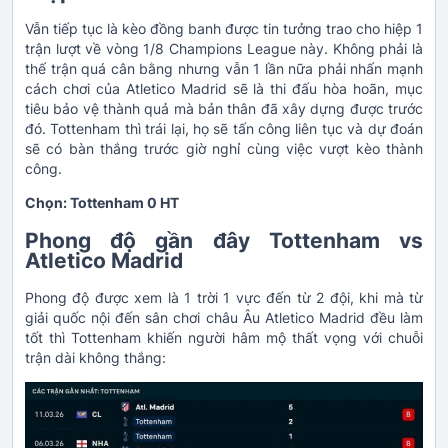
Vẫn tiếp tục là kèo đồng banh được tin tưởng trao cho hiệp 1
trận lượt về vòng 1/8 Champions League này. Không phải là
thế trận quá cân bằng nhưng vẫn 1 lần nữa phải nhấn mạnh
cách chơi của Atletico Madrid sẽ là thi đấu hòa hoãn, mục
tiêu bảo vệ thành quả mà bản thân đã xây dựng được trước
đó. Tottenham thì trái lại, họ sẽ tấn công liên tục và dự đoán
sẽ có bàn thắng trước giờ nghỉ cùng việc vượt kèo thành
công.
Chọn: Tottenham 0 HT
Phong độ gần đây Tottenham vs
Atletico Madrid
Phong độ được xem là 1 trời 1 vực đến từ 2 đội, khi mà từ
giải quốc nội đến sân chơi châu Âu Atletico Madrid đều làm
tốt thì Tottenham khiến người hâm mộ thất vọng với chuỗi
trận dài không thắng: