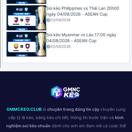
Soi kèo Philippines vs Thái Lan 20h00
ngày 04/08/2026 - ASEAN Cup
03/08/2026
Soi kèo Myanmar vs Lào 17:00 ngày
04/08/2026 - ASEAN Cup
03/08/2026
GMMCKEO.CLUB
là
chuyên trang đáng tin cậy
chuyên cung
cấp tỷ lệ kèo, bảng kèo chi tiết, thông tin trước trận và
kinh
nghiệm soi kèo chuẩn
dành cho anh em đam mê cá cược thể