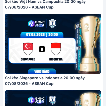
Soi kèo Việt Nam vs Campuchia 20:00 ngày
07/08/2026 - ASEAN Cup
Soi kèo Singapore vs Indonesia 20:00 ngày
07/08/2026 - ASEAN Cup