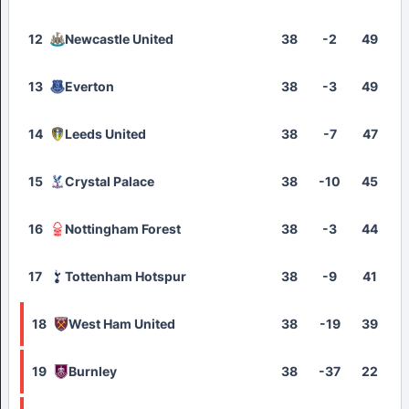
12
Newcastle United
38
-2
49
13
Everton
38
-3
49
14
Leeds United
38
-7
47
15
Crystal Palace
38
-10
45
16
Nottingham Forest
38
-3
44
17
Tottenham Hotspur
38
-9
41
18
West Ham United
38
-19
39
19
Burnley
38
-37
22