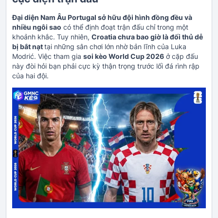
Đại diện Nam Âu Portugal sở hữu đội hình đồng đều và
nhiều ngôi sao
có thể định đoạt trận đấu chỉ trong một
khoảnh khắc. Tuy nhiên,
Croatia chưa bao giờ là đối thủ dễ
bị bắt nạt
tại những sân chơi lớn nhờ bản lĩnh của Luka
Modrić. Việc tham gia
soi kèo World Cup 2026
ở cặp đấu
này đòi hỏi bạn phải cực kỳ thận trọng trước lối đá rình rập
của hai đội.