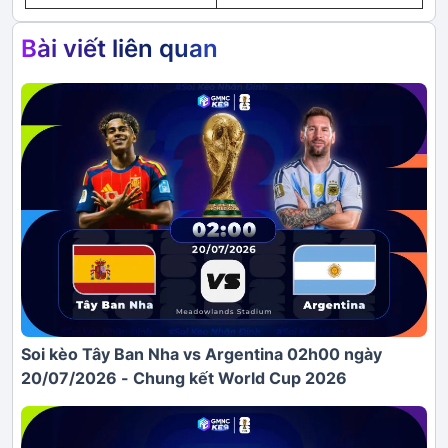
Bài viết liên quan
Soi kèo Tây Ban Nha vs Argentina 02h00 ngày
20/07/2026 - Chung kết World Cup 2026