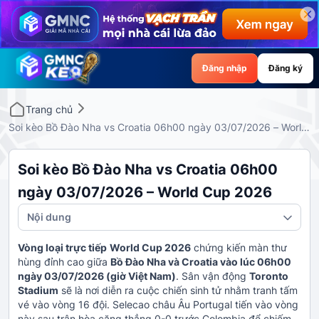
Đăng nhập
Đăng ký
Trang chủ
Soi kèo Bồ Đào Nha vs Croatia 06h00 ngày 03/07/2026 – World
Cup 2026
Soi kèo Bồ Đào Nha vs Croatia 06h00
ngày 03/07/2026 – World Cup 2026
Nội dung
Vòng loại trực tiếp
World Cup 2026
chứng kiến màn thư
hùng đỉnh cao giữa
Bồ Đào Nha và Croatia vào lúc 06h00
ngày 03/07/2026 (giờ Việt Nam)
. Sân vận động
Toronto
Stadium
sẽ là nơi diễn ra cuộc chiến sinh tử nhằm tranh tấm
vé vào vòng 16 đội. Selecao châu Âu Portugal tiến vào vòng
này sau trận hòa căng thẳng 0-0 trước Colombia để chiếm