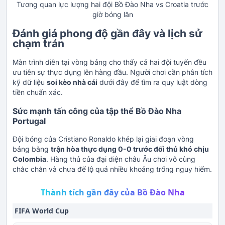
Tương quan lực lượng hai đội Bồ Đào Nha vs Croatia trước
giờ bóng lăn
Đánh giá phong độ gần đây và lịch sử
chạm trán
Màn trình diễn tại vòng bảng cho thấy cả hai đội tuyển đều
ưu tiên sự thực dụng lên hàng đầu. Người chơi cần phân tích
kỹ dữ liệu
soi kèo nhà cái
dưới đây để tìm ra quy luật dòng
tiền chuẩn xác.
Sức mạnh tấn công của tập thể Bồ Đào Nha
Portugal
Đội bóng của Cristiano Ronaldo khép lại giai đoạn vòng
bảng bằng
trận hòa thực dụng 0-0 trước đối thủ khó chịu
Colombia
. Hàng thủ của đại diện châu Âu chơi vô cùng
chắc chắn và chưa để lộ quá nhiều khoảng trống nguy hiểm.
Thành tích gần đây của Bồ Đào Nha
FIFA World Cup