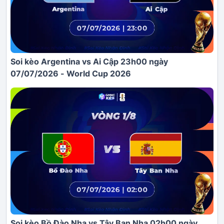
Soi kèo Argentina vs Ai Cập 23h00 ngày
07/07/2026 - World Cup 2026
Soi kèo Bồ Đào Nha vs Tây Ban Nha 02h00 ngày