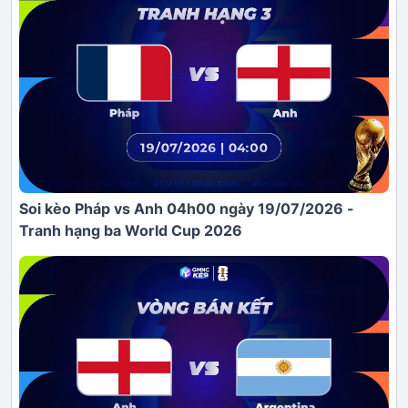
Soi kèo Pháp vs Anh 04h00 ngày 19/07/2026 -
Tranh hạng ba World Cup 2026