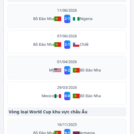
11/06/2026
Bồ Đào Nha
2
-
1
Nigeria
07/06/2026
Bồ Đào Nha
2
-
1
Chilê
01/04/2026
Mỹ
0
-
2
Bồ Đào Nha
29/03/2026
Mexico
0
-
0
Bồ Đào Nha
Vòng loại World Cup khu vực châu Âu
16/11/2025
Bồ Đào Nha
9
-
1
Armenia