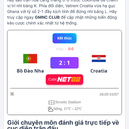
vị trí nhì bảng K. Phía đối diện, Vatreni Croatia vừa hạ gục
Ghana với tỷ số 2-1 đầy kịch tính để đứng nhì bảng L. Hãy
truy cập ngay
GMNC CLUB
để cập nhật những biến động
kèo cược chính xác nhất từ hệ thống.
Kết thúc
Hiệp 1 :
0
-
0
2
:
1
Bồ Đào Nha
Croatia
Cược
FIFA World Cup
06:00
03/07
Toronto Stadium
Nắng, 31℃～32℃
Giới chuyên môn đánh giá trực tiếp về
cục diện trận đấu