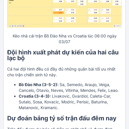
Kèo nhà cái trận Bồ Đào Nha vs Croatia lúc 06:00 ngày
03/07
Đội hình xuất phát dự kiến của hai câu
lạc bộ
Cả hai đội hình đều có đầy đủ những quân bài tối ưu nhất
cho trận chiến sinh tử này.
Bồ Đào Nha (3-5-2):
Sa, Semedo, Araujo, Veiga,
Cancelo, Otavio, Neves, Vitinha, Mendes, Felix, Leao.
Croatia (3-4-3):
Livakovic, Gvardiol, Caleta-Car,
Sutalo, Sosa, Kovacic, Modric, Perisic, Baturina,
Matanovic, Kramaric.
Dự đoán bảng tỷ số trận đấu đêm nay