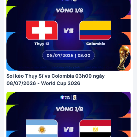
Soi kèo Thụy Sĩ vs Colombia 03h00 ngày
08/07/2026 - World Cup 2026