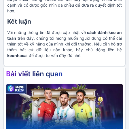
cạnh và có được góc nhìn đa chiều để đưa ra quyết định tốt
hơn.
Kết luận
Với những thông tin đã được cập nhật về
cách đánh kèo an
toàn
trên đây, chúng tôi mong muốn người dùng có thể cải
thiện tốt về kỹ năng của mình khi đổi thưởng. Nếu cần hỗ trợ
thêm bất cứ dữ liệu nào khác, hãy chủ động liên hệ
keonhacai
để được tư vấn đầy đủ nhé.
Bài viết liên quan