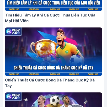
Tìm Hiểu Tâm Lý Khi Cá Cược Thua Liên Tục Của
Mọi Hội Viên
Chiến Thuật Cá Cược Bóng Đá Thắng Cực Kỳ Đã
Tay