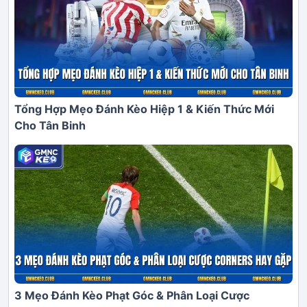
Tổng Hợp Mẹo Đánh Kèo Hiệp 1 & Kiến Thức Mới
Cho Tân Binh
3 Mẹo Đánh Kèo Phạt Góc & Phân Loại Cược