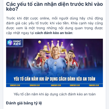
Các yếu tố cần nhận diện trước khi vào
kèo?
Trước khi đặt cược online, mỗi người dùng hãy chủ động
đánh giá các yếu tố trước khi vào tiền. Khía cạnh này cũng
được xem là một trong những nội dung quan trọng được
cập nhật ngay tại
cách đánh kèo an toàn
:
Yếu tố cần nắm khi áp dụng cách đánh kèo an toàn
Đánh giá bảng tỷ lệ