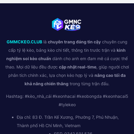
GMMCKEO.CLUB
là
chuyên trang đáng tin cậy
chuyên cung
cấp tỷ lệ kèo, bảng kèo chi tiết, thông tin trước trận và
kinh
nghiệm soi kèo chuẩn
dành cho anh em đam mê cá cược thể
thao. Mọi dữ liệu đều được
cập nhật real-time
, giúp người chơi
phân tích chính xác, lựa chọn kèo hợp lý và
nâng cao tối đa
khả năng chiến thắng
trong từng trận đấu.
Hashtag: #kèo_nhà_cái #keonhacai #keobongda #keonhacai5
#tylekeo
Địa chỉ: 83 Đ. Trần Kế Xương, Phường 7, Phú Nhuận,
Thành phố Hồ Chí Minh, Vietnam
SĐT: 0342.591.536