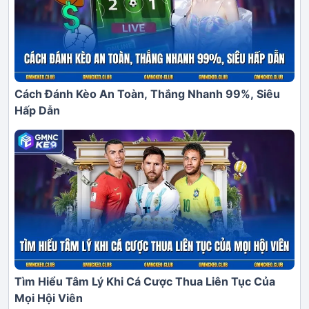
Cách Đánh Kèo An Toàn, Thắng Nhanh 99%, Siêu
Hấp Dẫn
Tìm Hiểu Tâm Lý Khi Cá Cược Thua Liên Tục Của
Mọi Hội Viên