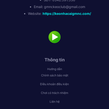
Email:
gmnckeoclub@gmail.com
Website:
https://keonhacaigmnc.com/
Thông tin
Hướng dẫn
Chính sách bảo mật
Điều khoản điều kiện
Chơi có trách nhiệm
Liên hệ