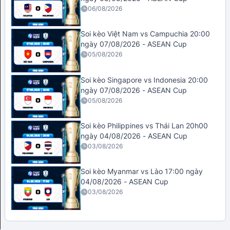
06/08/2026
Soi kèo Việt Nam vs Campuchia 20:00
ngày 07/08/2026 - ASEAN Cup
05/08/2026
Soi kèo Singapore vs Indonesia 20:00
ngày 07/08/2026 - ASEAN Cup
05/08/2026
Soi kèo Philippines vs Thái Lan 20h00
ngày 04/08/2026 - ASEAN Cup
03/08/2026
Soi kèo Myanmar vs Lào 17:00 ngày
04/08/2026 - ASEAN Cup
03/08/2026