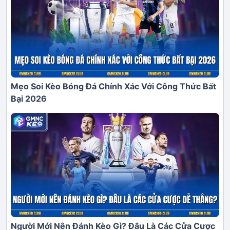
Mẹo Soi Kèo Bóng Đá Chính Xác Với Công Thức Bất
Bại 2026
Người Mới Nên Đánh Kèo Gì? Đâu Là Các Cửa Cược