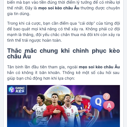
biến mà bạn vào tiền đúng thời điểm lý tưởng để có nhiều lợi
thế nhất. Đây là
mẹo soi kèo châu Âu
thường được chuyên
gia tin dùng.
Trong khi cá cược, bạn cần điểm qua “cái dớp” của từng đội
để bao quát mọi khả năng có thể xảy ra. Không phải cứ đội
mạnh là thắng, đội yếu chắc chắn thua mà đôi khi còn xảy ra
tình thế trái ngược hoàn toàn.
Thắc mắc chung khi chinh phục kèo
châu Âu
Tân binh lần đầu tiên tham gia, ngoài
mẹo soi kèo châu Âu
hẳn có không ít băn khoăn. Thống kê một số câu hỏi sau
giúp bạn chủ động hơn khi lựa chọn: