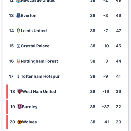
12
Newcastle United
38
-2
49
13
Everton
38
-3
49
14
Leeds United
38
-7
47
15
Crystal Palace
38
-10
45
16
Nottingham Forest
38
-3
44
17
Tottenham Hotspur
38
-9
41
18
West Ham United
38
-19
39
19
Burnley
38
-37
22
20
Wolves
38
-41
20