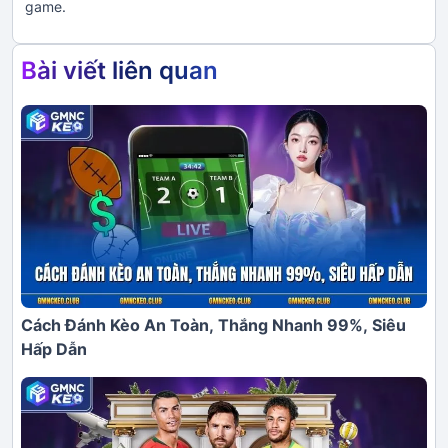
game.
Bài viết liên quan
Cách Đánh Kèo An Toàn, Thắng Nhanh 99%, Siêu
Hấp Dẫn