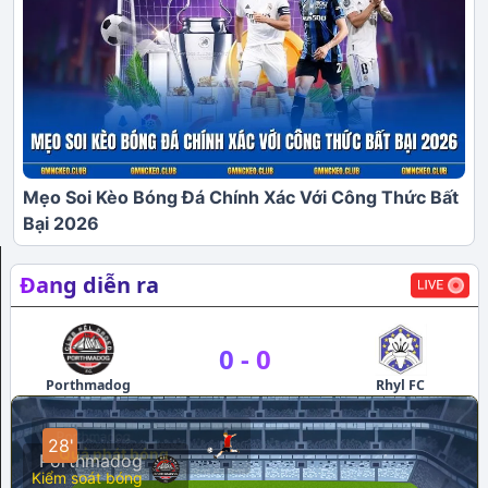
Mẹo Soi Kèo Bóng Đá Chính Xác Với Công Thức Bất
Bại 2026
Đang diễn ra
0
-
0
Porthmadog
Rhyl FC