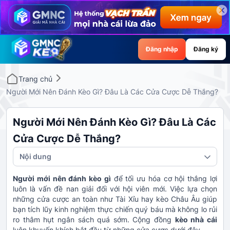
Đăng nhập
Đăng ký
Trang chủ
Người Mới Nên Đánh Kèo Gì? Đâu Là Các Cửa Cược Dễ Thắng?
Người Mới Nên Đánh Kèo Gì? Đâu Là Các
Cửa Cược Dễ Thắng?
Nội dung
Người mới nên đánh kèo gì
để tối ưu hóa cơ hội thắng lợi
luôn là vấn đề nan giải đối với hội viên mới. Việc lựa chọn
những cửa cược an toàn như Tài Xỉu hay kèo Châu Âu giúp
bạn tích lũy kinh nghiệm thực chiến quý báu mà không lo rủi
ro thâm hụt ngân sách quá sớm. Cộng đồng
kèo nhà cái
luôn khuyến khích bắt đầu từ những cửa cược dưới đây.