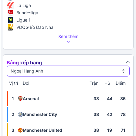
La Liga
Bundesliga
Ligue 1
VĐQG Bồ Đào Nha
Xem thêm
Bảng xếp hạng
Ngoại Hạng Anh
Vị trí
Đội
Trận
HS
Điểm
1
Arsenal
38
44
85
2
Manchester City
38
42
78
3
Manchester United
38
19
71