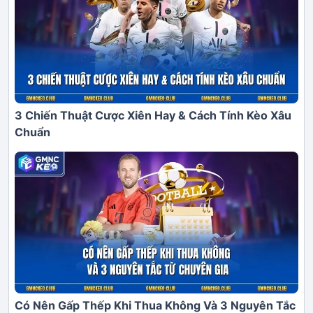
3 Chiến Thuật Cược Xiên Hay & Cách Tính Kèo Xâu
Chuẩn
Có Nên Gấp Thếp Khi Thua Không Và 3 Nguyên Tắc