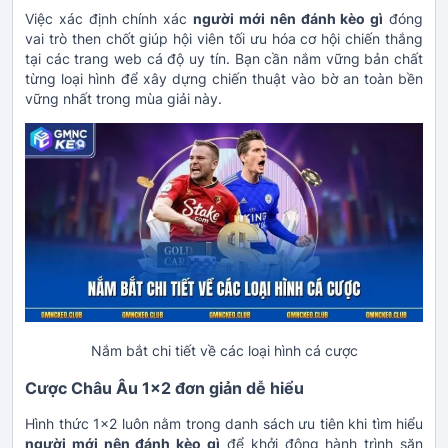
Việc xác định chính xác
người mới nên đánh kèo gì
đóng
vai trò then chốt giúp hội viên tối ưu hóa cơ hội chiến thắng
tại các trang web cá độ uy tín. Bạn cần nắm vững bản chất
từng loại hình để xây dựng chiến thuật vào bờ an toàn bền
vững nhất trong mùa giải này.
Nắm bắt chi tiết về các loại hình cá cược
Cược Châu Âu 1×2 đơn giản dễ hiểu
Hình thức 1×2 luôn nằm trong danh sách ưu tiên khi tìm hiểu
người mới nên đánh kèo gì
để khởi động hành trình săn