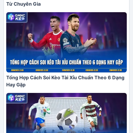
Từ Chuyên Gia
Tổng Hợp Cách Soi Kèo Tài Xỉu Chuẩn Theo 6 Dạng
Hay Gặp