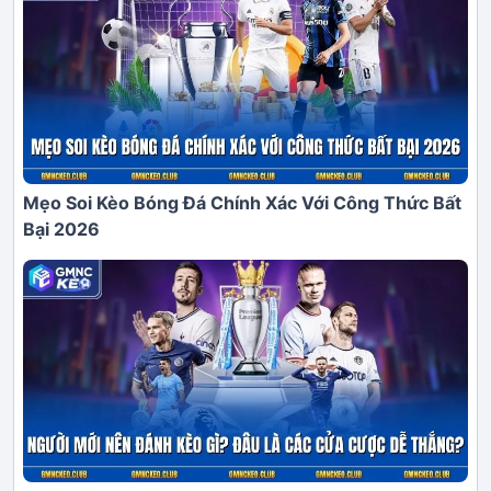
Mẹo Soi Kèo Bóng Đá Chính Xác Với Công Thức Bất
Bại 2026