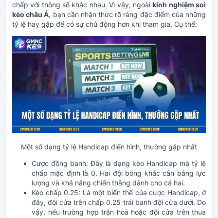
chấp với thông số khác nhau. Vì vậy, ngoài
kinh nghiệm soi
kèo châu Á
, bạn cần nhận thức rõ ràng đặc điểm của những
tỷ lệ hay gặp để có sự chủ động hơn khi tham gia. Cụ thể:
Một số dạng tỷ lệ Handicap điển hình, thường gặp nhất
Cược đồng banh: Đây là dạng kèo Handicap mà tỷ lệ
chấp mặc định là 0. Hai đội bóng khác cân bằng lực
lượng và khả năng chiến thắng dành cho cả hai.
Kèo chấp 0.25: Là một biến thể của cược Handicap, ở
đây, đội cửa trên chấp 0.25 trái banh đội cửa dưới. Do
vậy, nếu trường hợp trận hoà hoặc đội cửa trên thua