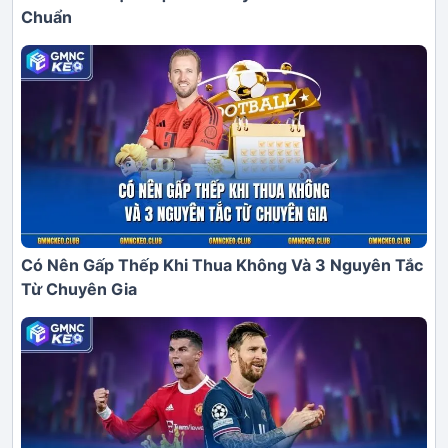
Chuẩn
Có Nên Gấp Thếp Khi Thua Không Và 3 Nguyên Tắc
Từ Chuyên Gia