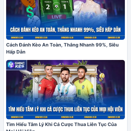
Cách Đánh Kèo An Toàn, Thắng Nhanh 99%, Siêu
Hấp Dẫn
Tìm Hiểu Tâm Lý Khi Cá Cược Thua Liên Tục Của