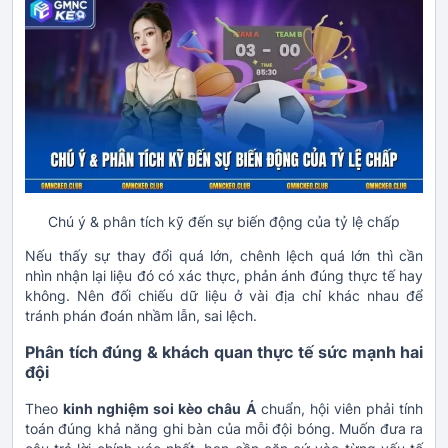
Chú ý & phân tích kỹ đến sự biến động của tỷ lệ chấp
Nếu thấy sự thay đổi quá lớn, chênh lệch quá lớn thì cần
nhìn nhận lại liệu đó có xác thực, phản ánh đúng thực tế hay
không. Nên đối chiếu dữ liệu ở vài địa chỉ khác nhau để
tránh phán đoán nhầm lẫn, sai lệch.
Phân tích đúng & khách quan thực tế sức mạnh hai
đội
Theo
kinh nghiệm soi kèo châu Á
chuẩn, hội viên phải tính
toán đúng khả năng ghi bàn của mỗi đội bóng. Muốn đưa ra