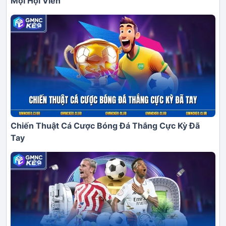
Mọi Hội Viên
Chiến Thuật Cá Cược Bóng Đá Thắng Cực Kỳ Đã
Tay