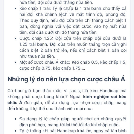
nửa tiền, đội cửa dưới thắng nửa tiền.
Kèo chấp 1 trái: Tỷ lệ chấp là 1 trái banh cho thấy cả
hai đội khá chênh lệch về mặt trình độ, phong độ.
Theo quy định, nếu đội cửa trên chỉ thắng cách biệt 1
bàn, đồng nghĩa với việc đặt cược vào họ mất nửa
tiền, đội cửa dưới khi đó thắng nửa tiền.
Cược chấp 1.25: Đội cửa trên chấp đội cửa dưới là
1.25 trái banh. Đội cửa trên muốn thắng trọn cần ghi
cách biệt 2 bàn trở lên, nếu chỉ cách biệt 1 bàn coi
như thua nửa tiền.
Một số cược châu Á khác: Kèo chấp 0.5, kèo chấp 1.5,
cược chấp 0.75, kèo chấp 1.75,…
Những lý do nên lựa chọn cược châu Á
Có bao giờ bạn thắc mắc vì sao lại là kèo Handicap mà
không phải cược bóng khác? Ngoài
kinh nghiệm soi kèo
châu Á
đơn giản, dễ áp dụng, lựa chọn cược chấp mang
đến không ít lợi thế cho thành viên mới như:
Đa dạng tỷ lệ chấp giúp người chơi có những quyết
định phù hợp, mang tới lợi thế tối đa khi nhập cuộc.
Tỷ lệ thắng khi bắt Handicap khá lớn, ngay cả tân binh