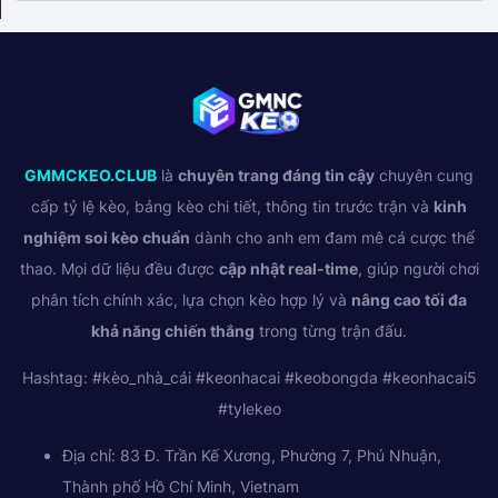
GMMCKEO.CLUB
là
chuyên trang đáng tin cậy
chuyên cung
cấp tỷ lệ kèo, bảng kèo chi tiết, thông tin trước trận và
kinh
nghiệm soi kèo chuẩn
dành cho anh em đam mê cá cược thể
thao. Mọi dữ liệu đều được
cập nhật real-time
, giúp người chơi
phân tích chính xác, lựa chọn kèo hợp lý và
nâng cao tối đa
khả năng chiến thắng
trong từng trận đấu.
Hashtag: #kèo_nhà_cái #keonhacai #keobongda #keonhacai5
#tylekeo
Địa chỉ: 83 Đ. Trần Kế Xương, Phường 7, Phú Nhuận,
Thành phố Hồ Chí Minh, Vietnam