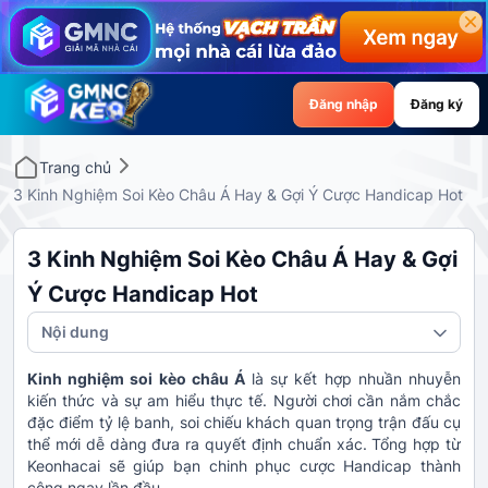
Đăng nhập
Đăng ký
Trang chủ
3 Kinh Nghiệm Soi Kèo Châu Á Hay & Gợi Ý Cược Handicap Hot
3 Kinh Nghiệm Soi Kèo Châu Á Hay & Gợi
Ý Cược Handicap Hot
Nội dung
Kinh nghiệm soi kèo châu Á
là sự kết hợp nhuần nhuyễn
kiến thức và sự am hiểu thực tế. Người chơi cần nắm chắc
đặc điểm tỷ lệ banh, soi chiếu khách quan trọng trận đấu cụ
thể mới dễ dàng đưa ra quyết định chuẩn xác. Tổng hợp từ
Keonhacai sẽ giúp bạn chinh phục cược Handicap thành
công ngay lần đầu.