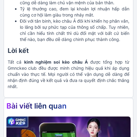
cũng dễ dàng làm chủ vận mệnh của bản thân.
Tỷ lệ thưởng cao, đem lại khoản lợi nhuận hấp dẫn
cùng cơ hội làm giàu trong nháy mắt.
Đôi với tân binh, kèo châu Á đôi khi khiến họ phân vân,
lo lắng bởi sự phức tạp của thông số chấp. Tuy nhiên,
chỉ cần hiểu tính chất thì dù đối mặt với bất cứ biến
thể nào, bạn đều dễ dàng chinh phục thành công.
Lời kết
Tất cả
kinh nghiệm soi kèo châu Á
được tổng hợp từ
Gmnckeo club đều được minh chứng hiệu quả khi áp dụng
chuẩn vào thực tế. Mọi người có thể vận dụng dễ dàng để
nhận định đúng về kết quả và đưa ra quyết định chắc thắng
nhất.
Bài viết liên quan