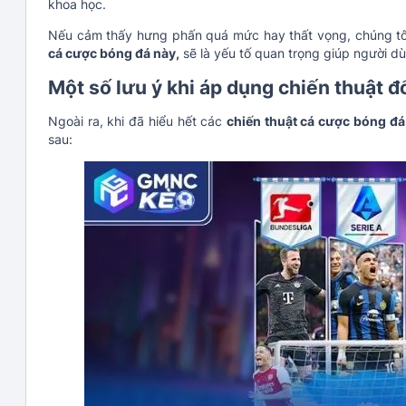
khoa học.
Nếu cảm thấy hưng phấn quá mức hay thất vọng, chúng tôi
cá cược bóng đá này,
sẽ là yếu tố quan trọng giúp người dù
Một số lưu ý khi áp dụng chiến thuật đ
Ngoài ra, khi đã hiểu hết các
chiến thuật cá cược bóng đá
sau: