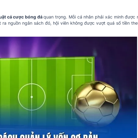
huật cá cược bóng đá
quan trọng. Mỗi cá nhân phải xác minh được
ặt ra nguồn ngân sách đó, hội viên không được vượt quá số tiền th