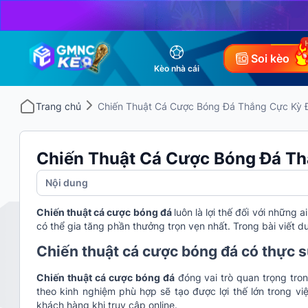
Soi kèo
Kèo nhà cái
Trang chủ
Chiến Thuật Cá Cược Bóng Đá Thắng Cực Kỳ 
Chiến Thuật Cá Cược Bóng Đá Th
Nội dung
Chiến thuật cá cược bóng đá
luôn là lợi thế đối với những
có thể gia tăng phần thưởng trọn vẹn nhất. Trong bài viết 
Chiến thuật cá cược bóng đá có thực 
Chiến thuật cá cược bóng đá
đóng vai trò quan trọng tro
theo kinh nghiệm phù hợp sẽ tạo được lợi thế lớn trong v
khách hàng khi truy cập online.