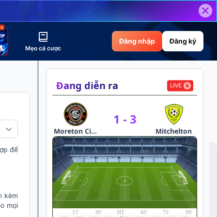
Đăng nhập
Đăng ký
Mẹo cá cược
Đang diễn ra
1
-
3
Moreton City
Mitchelton
Cal
II
hợp để
ẩn kèm
ho mọi