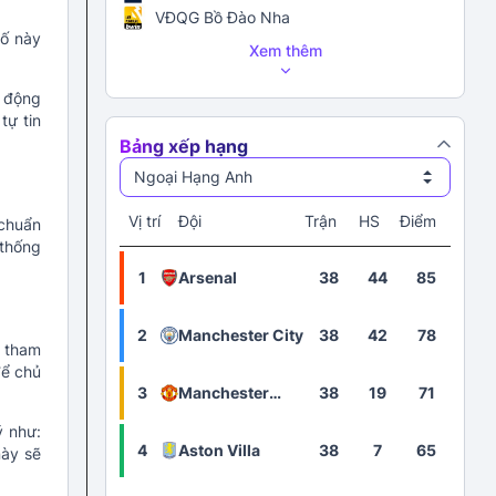
VĐQG Bồ Đào Nha
tố này
Xem thêm
ủ động
tự tin
Bảng xếp hạng
Ngoại Hạng Anh
Vị trí
Đội
Trận
HS
Điểm
 chuẩn
 thống
1
Arsenal
38
44
85
2
Manchester City
38
42
78
g tham
để chủ
3
Manchester
38
19
71
United
ý như:
4
Aston Villa
38
7
65
này sẽ