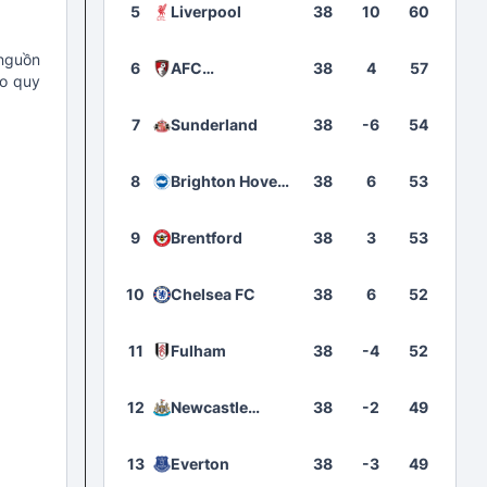
5
Liverpool
38
10
60
 nguồn
6
AFC
38
4
57
eo quy
Bournemouth
7
Sunderland
38
-6
54
8
Brighton Hove
38
6
53
Albion
9
Brentford
38
3
53
10
Chelsea FC
38
6
52
11
Fulham
38
-4
52
12
Newcastle
38
-2
49
United
13
Everton
38
-3
49