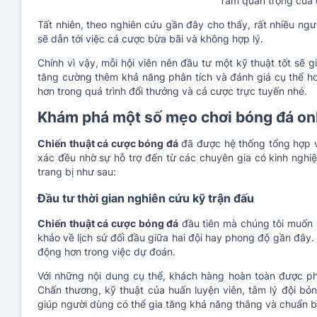
Tầm quan trọng của c
Tất nhiên, theo nghiên cứu gần đây cho thấy, rất nhiều ng
sẽ dẫn tới việc cá cược bừa bãi và không hợp lý.
Chính vì vậy, mỗi hội viên nên đầu tư một kỹ thuật tốt sẽ 
tăng cường thêm khả năng phân tích và đánh giá cụ thể hơn
hơn trong quá trình đổi thưởng và cá cược trực tuyến nhé.
Khám phá một số mẹo chơi bóng đá onl
Chiến thuật cá cược bóng đá
đã được hệ thống tổng hợp v
xác đều nhờ sự hỗ trợ đến từ các chuyên gia có kinh ngh
trang bị như sau:
Đầu tư thời gian nghiên cứu kỹ trận đấu
Chiến thuật cá cược bóng đá
đầu tiên mà chúng tôi muốn 
khảo về lịch sử đối đầu giữa hai đội hay phong độ gần đây.
động hơn trong việc dự đoán.
Với những nội dung cụ thể, khách hàng hoàn toàn được ph
Chấn thương, kỹ thuật của huấn luyện viên, tâm lý đội bó
giúp người dùng có thể gia tăng khả năng thắng và chuẩn bị 