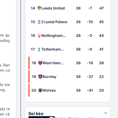
14
Leeds United
38
-7
47
15
Crystal Palace
38
-10
45
ình áp
16
Nottingham
38
-3
44
thưởng
Forest
17
Tottenham
38
-9
41
Hotspur
18
West Ham
38
-19
39
á
. Bạn
United
kèm cơ
19
Burnley
38
-37
22
ãy lựa
óng.
20
Wolves
38
-41
20
gây ra
Soi kèo
uan và