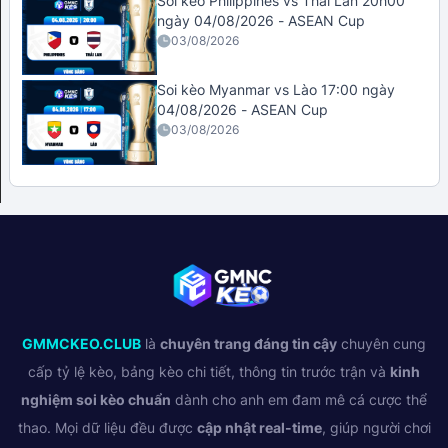
Soi kèo Philippines vs Thái Lan 20h00
ngày 04/08/2026 - ASEAN Cup
03/08/2026
Soi kèo Myanmar vs Lào 17:00 ngày
04/08/2026 - ASEAN Cup
03/08/2026
GMMCKEO.CLUB
là
chuyên trang đáng tin cậy
chuyên cung
cấp tỷ lệ kèo, bảng kèo chi tiết, thông tin trước trận và
kinh
nghiệm soi kèo chuẩn
dành cho anh em đam mê cá cược thể
thao. Mọi dữ liệu đều được
cập nhật real-time
, giúp người chơi