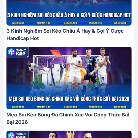
3 Kinh Nghiệm Soi Kèo Châu Á Hay & Gợi Ý Cược
Handicap Hot
Mẹo Soi Kèo Bóng Đá Chính Xác Với Công Thức Bất
Bại 2026