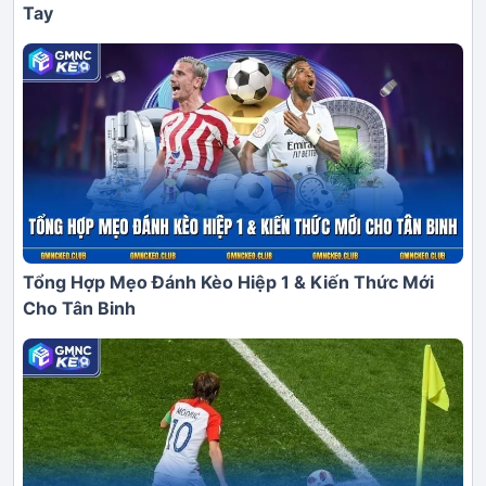
Tay
Tổng Hợp Mẹo Đánh Kèo Hiệp 1 & Kiến Thức Mới
Cho Tân Binh