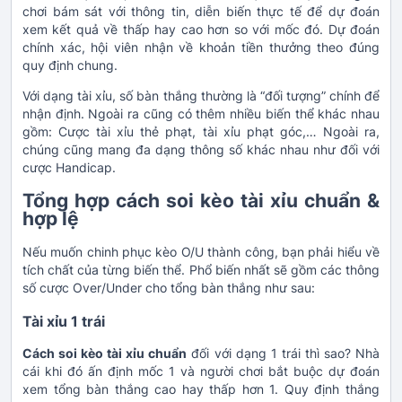
chơi bám sát với thông tin, diễn biến thực tế để dự đoán
xem kết quả về thấp hay cao hơn so với mốc đó. Dự đoán
chính xác, hội viên nhận về khoản tiền thưởng theo đúng
quy định chung.
Với dạng tài xỉu, số bàn thắng thường là “đối tượng” chính để
nhận định. Ngoài ra cũng có thêm nhiều biến thể khác nhau
gồm: Cược tài xỉu thẻ phạt, tài xỉu phạt góc,… Ngoài ra,
chúng cũng mang đa dạng thông số khác nhau như đối với
cược Handicap.
Tổng hợp cách soi kèo tài xỉu chuẩn &
hợp lệ
Nếu muốn chinh phục kèo O/U thành công, bạn phải hiểu về
tích chất của từng biến thể. Phổ biến nhất sẽ gồm các thông
số cược Over/Under cho tổng bàn thắng như sau:
Tài xỉu 1 trái
Cách soi kèo tài xỉu chuẩn
đối với dạng 1 trái thì sao? Nhà
cái khi đó ấn định mốc 1 và người chơi bắt buộc dự đoán
xem tổng bàn thắng cao hay thấp hơn 1. Quy định thắng