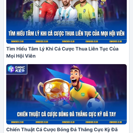
Tìm Hiểu Tâm Lý Khi Cá Cược Thua Liên Tục Của
Mọi Hội Viên
Chiến Thuật Cá Cược Bóng Đá Thắng Cực Kỳ Đã