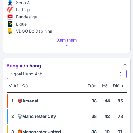
Seria A
La Liga
Bundesliga
Ligue 1
VĐQG Bồ Đào Nha
Xem thêm
Bảng xếp hạng
Ngoại Hạng Anh
Vị trí
Đội
Trận
HS
Điểm
1
Arsenal
38
44
85
2
Manchester City
38
42
78
3
Manchester United
38
19
71