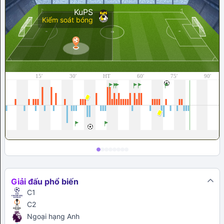
Giải đấu phổ biến
C1
C2
Ngoại hạng Anh