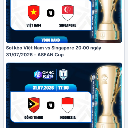
Soi kèo Việt Nam vs Singapore 20:00 ngày
31/07/2026 - ASEAN Cup