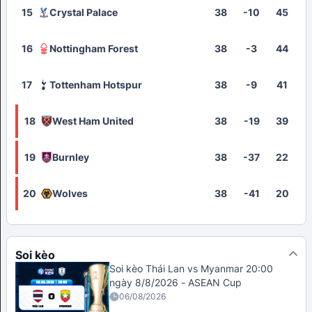
15
Crystal Palace
38
-10
45
16
Nottingham Forest
38
-3
44
17
Tottenham Hotspur
38
-9
41
18
West Ham United
38
-19
39
19
Burnley
38
-37
22
20
Wolves
38
-41
20
Soi kèo
Soi kèo Thái Lan vs Myanmar 20:00
ngày 8/8/2026 - ASEAN Cup
06/08/2026