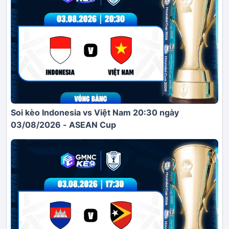
Soi kèo Indonesia vs Việt Nam 20:30 ngày
03/08/2026 - ASEAN Cup