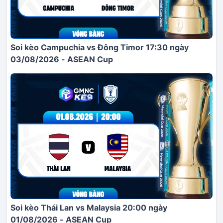
Soi kèo Campuchia vs Đông Timor 17:30 ngày
03/08/2026 - ASEAN Cup
Soi kèo Thái Lan vs Malaysia 20:00 ngày
01/08/2026 - ASEAN Cup