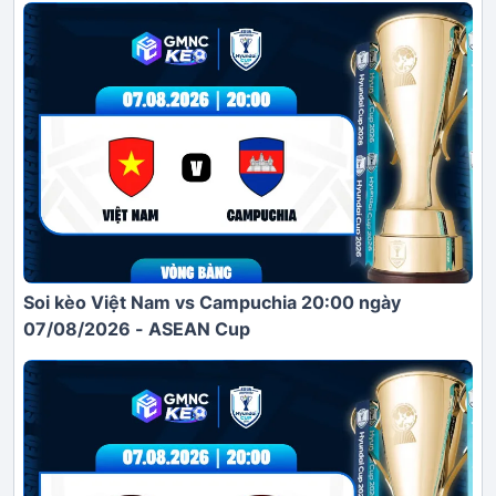
Soi kèo Việt Nam vs Campuchia 20:00 ngày
07/08/2026 - ASEAN Cup