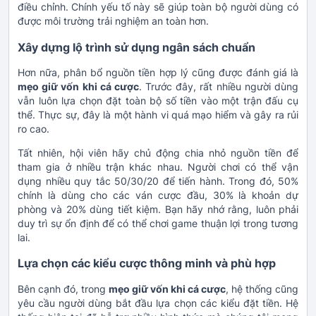
điều chỉnh. Chính yếu tố này sẽ giúp toàn bộ người dùng có
được môi trường trải nghiệm an toàn hơn.
Xây dựng lộ trình sử dụng ngân sách chuẩn
Hơn nữa, phân bổ nguồn tiền hợp lý cũng được đánh giá là
mẹo giữ vốn khi cá cược
. Trước đây, rất nhiều người dùng
vẫn luôn lựa chọn đặt toàn bộ số tiền vào một trận đấu cụ
thể. Thực sự, đây là một hành vi quá mạo hiểm và gây ra rủi
ro cao.
Tất nhiên, hội viên hãy chủ động chia nhỏ nguồn tiền để
tham gia ở nhiều trận khác nhau. Người chơi có thể vận
dụng nhiều quy tắc 50/30/20 để tiến hành. Trong đó, 50%
chính là dùng cho các ván cược đầu, 30% là khoản dự
phòng và 20% dùng tiết kiệm. Bạn hãy nhớ rằng, luôn phải
duy trì sự ổn định để có thể chơi game thuận lợi trong tương
lai.
Lựa chọn các kiểu cược thông minh và phù hợp
Bên cạnh đó, trong
mẹo giữ vốn khi cá cược
, hệ thống cũng
yêu cầu người dùng bắt đầu lựa chọn các kiểu đặt tiền. Hệ