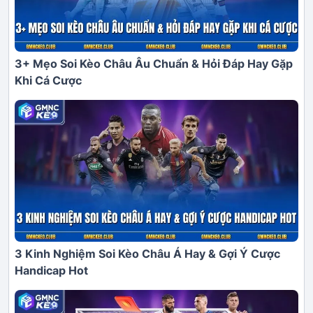
3+ Mẹo Soi Kèo Châu Âu Chuẩn & Hỏi Đáp Hay Gặp
Khi Cá Cược
3 Kinh Nghiệm Soi Kèo Châu Á Hay & Gợi Ý Cược
Handicap Hot