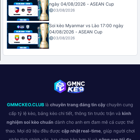
ngày 04/08/2026 - ASEAN Cup
03/08/2026
Soi kèo Myanmar vs Lào 17:00 ngày
04/08/2026 - ASEAN Cup
03/08/2026
GMMCKEO.CLUB
là
chuyên trang đáng tin cậy
chuyên cung
cấp tỷ lệ kèo, bảng kèo chi tiết, thông tin trước trận và
kinh
nghiệm soi kèo chuẩn
dành cho anh em đam mê cá cược thể
thao. Mọi dữ liệu đều được
cập nhật real-time
, giúp người chơi
phân tích chính xác, lựa chọn kèo hợp lý và
nâng cao tối đa