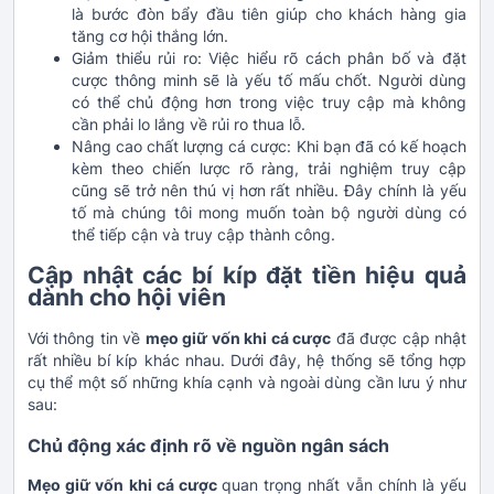
là bước đòn bẩy đầu tiên giúp cho khách hàng gia
tăng cơ hội thắng lớn.
Giảm thiểu rủi ro: Việc hiểu rõ cách phân bố và đặt
cược thông minh sẽ là yếu tố mấu chốt. Người dùng
có thể chủ động hơn trong việc truy cập mà không
cần phải lo lắng về rủi ro thua lỗ.
Nâng cao chất lượng cá cược: Khi bạn đã có kế hoạch
kèm theo chiến lược rõ ràng, trải nghiệm truy cập
cũng sẽ trở nên thú vị hơn rất nhiều. Đây chính là yếu
tố mà chúng tôi mong muốn toàn bộ người dùng có
thể tiếp cận và truy cập thành công.
Cập nhật các bí kíp đặt tiền hiệu quả
dành cho hội viên
Với thông tin về
mẹo giữ vốn khi cá cược
đã được cập nhật
rất nhiều bí kíp khác nhau. Dưới đây, hệ thống sẽ tổng hợp
cụ thể một số những khía cạnh và ngoài dùng cần lưu ý như
sau:
Chủ động xác định rõ về nguồn ngân sách
Mẹo giữ vốn khi cá cược
quan trọng nhất vẫn chính là yếu