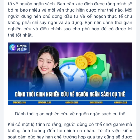
tố về nguồn ngân sách. Bạn cần xác định được rằng mình sẽ
bỏ ra bao nhiêu và mỗi ván thực hiện cược như thế nào. Mỗi
người dùng nên chủ động đầu tư về kế hoạch thực tế chứ
không phải chỉ suy nghĩ và áp dụng. Bạn nên dành thời gian
nghiên cứu và điều chỉnh sao cho phù hợp để có được lợi
thế tốt nhất.
Dành thời gian nghiên cứu về nguồn ngân sách cụ thể
Khi có một lộ trình rõ ràng, người dùng có thể chơi game mà
không ảnh hưởng đến tài chính cá nhân. Từ đó việc kiểm
soát cảm xúc hay hạn chế trường hợp quá tay cũng sẽ được