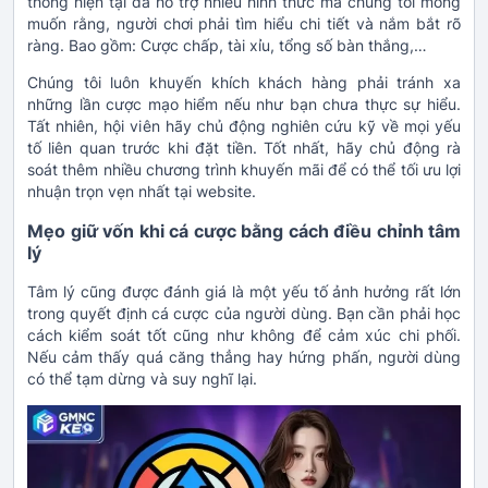
thống hiện tại đã hỗ trợ nhiều hình thức mà chúng tôi mong
muốn rằng, người chơi phải tìm hiểu chi tiết và nắm bắt rõ
ràng. Bao gồm: Cược chấp, tài xỉu, tổng số bàn thắng,…
Chúng tôi luôn khuyến khích khách hàng phải tránh xa
những lần cược mạo hiểm nếu như bạn chưa thực sự hiểu.
Tất nhiên, hội viên hãy chủ động nghiên cứu kỹ về mọi yếu
tố liên quan trước khi đặt tiền. Tốt nhất, hãy chủ động rà
soát thêm nhiều chương trình khuyến mãi để có thể tối ưu lợi
nhuận trọn vẹn nhất tại website.
Mẹo giữ vốn khi cá cược bằng cách điều chỉnh tâm
lý
Tâm lý cũng được đánh giá là một yếu tố ảnh hưởng rất lớn
trong quyết định cá cược của người dùng. Bạn cần phải học
cách kiểm soát tốt cũng như không để cảm xúc chi phối.
Nếu cảm thấy quá căng thẳng hay hứng phấn, người dùng
có thể tạm dừng và suy nghĩ lại.