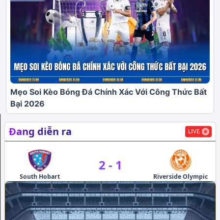
Mẹo Soi Kèo Bóng Đá Chính Xác Với Công Thức Bất
Bại 2026
Đang diễn ra
2
-
1
South Hobart
Riverside Olympic