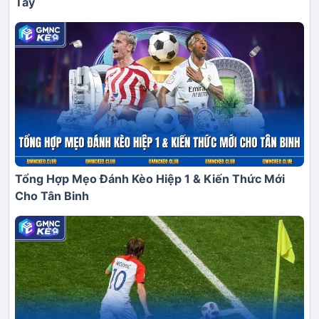
Tay
Tổng Hợp Mẹo Đánh Kèo Hiệp 1 & Kiến Thức Mới
Cho Tân Binh