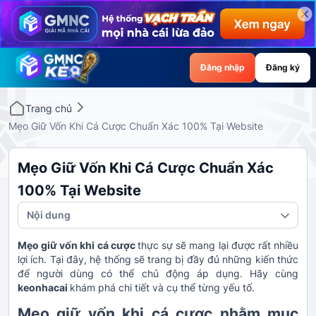
Đăng nhập
Đăng ký
Trang chủ
Mẹo Giữ Vốn Khi Cá Cược Chuẩn Xác 100% Tại Website
Mẹo Giữ Vốn Khi Cá Cược Chuẩn Xác
100% Tại Website
Nội dung
Mẹo giữ vốn khi cá cược
thực sự sẽ mang lại được rất nhiều
lợi ích. Tại đây, hệ thống sẽ trang bị đầy đủ những kiến thức
để người dùng có thể chủ động áp dụng. Hãy cùng
keonhacai
khám phá chi tiết và cụ thể từng yếu tố.
Mẹo giữ vốn khi cá cược nhằm mục