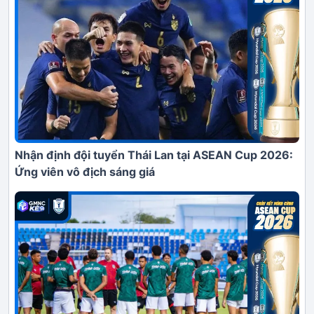
Nhận định đội tuyển Thái Lan tại ASEAN Cup 2026:
Ứng viên vô địch sáng giá