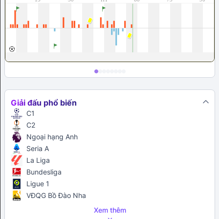
Giải đấu phổ biến
C1
C2
Ngoại hạng Anh
Seria A
La Liga
Bundesliga
Ligue 1
VĐQG Bồ Đào Nha
Xem thêm