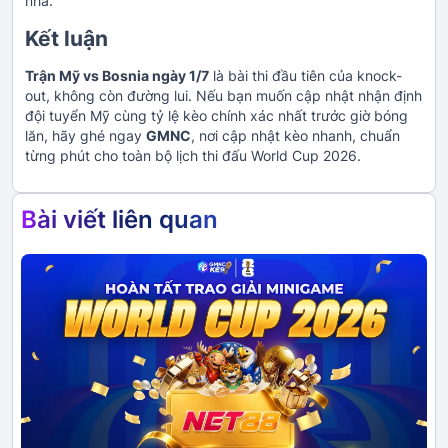
nhà.
Kết luận
Trận Mỹ vs Bosnia ngày 1/7
là bài thi đầu tiên của knock-
out, không còn đường lui. Nếu bạn muốn cập nhật nhận định
đội tuyển Mỹ cùng tỷ lệ kèo chính xác nhất trước giờ bóng
lăn, hãy ghé ngay
GMNC
, nơi cập nhật kèo nhanh, chuẩn
từng phút cho toàn bộ lịch thi đấu World Cup 2026.
Bài viết liên quan