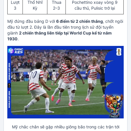
Lượt
Thổ Nhĩ
Thua
Pochettino xoay vòng 9
3
Kỳ
2–3
cầu thủ, Pulisic trở lại
Mỹ đứng đầu bảng D với
6 điểm từ 2 chiến thắng
, chốt ngôi
đầu từ lượt 2. Đây là lần đầu tiên trong lịch sử đội tuyển
giành
2 chiến thắng liên tiếp tại World Cup kể từ năm
1930
.
Mỹ chắc chắn sẽ gặp nhiều giông bão trong các trận tới