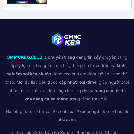
GMMCKEO.CLUB
là
chuyên trang đáng tin cậy
chuyên cung
cấp tỷ lệ kèo, bảng kèo chi tiết, thông tin trước trận và
kinh
nghiệm soi kèo chuẩn
dành cho anh em đam mê cá cược thể
thao. Mọi dữ liệu đều được
cập nhật real-time
, giúp người chơi
phân tích chính xác, lựa chọn kèo hợp lý và
nâng cao tối đa
khả năng chiến thắng
trong từng trận đấu.
Hashtag: #kèo_nhà_cái #keonhacai #keobongda #keonhacai5
#tylekeo
Địa chỉ: 83 Đ. Trần Kế Xương, Phường 7, Phú Nhuận,