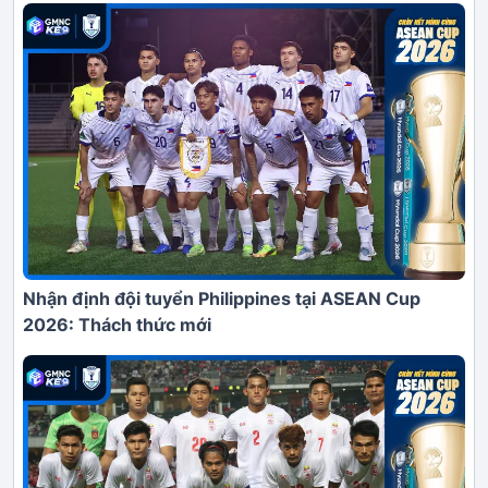
Nhận định đội tuyển Philippines tại ASEAN Cup
2026: Thách thức mới