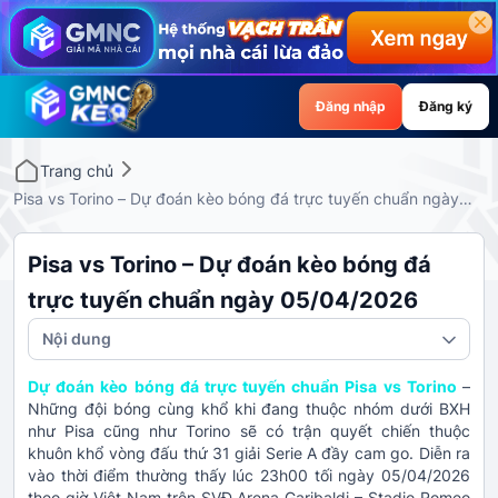
Đăng nhập
Đăng ký
Trang chủ
Pisa vs Torino – Dự đoán kèo bóng đá trực tuyến chuẩn ngày
05/04/2026
Pisa vs Torino – Dự đoán kèo bóng đá
trực tuyến chuẩn ngày 05/04/2026
Nội dung
Dự đoán kèo bóng đá trực tuyến chuẩn Pisa vs Torino
–
Những đội bóng cùng khổ khi đang thuộc nhóm dưới BXH
như Pisa cũng như Torino sẽ có trận quyết chiến thuộc
khuôn khổ vòng đấu thứ 31 giải Serie A đầy cam go. Diễn ra
vào thời điểm thường thấy lúc 23h00 tối ngày 05/04/2026
theo giờ Việt Nam trên SVĐ Arena Garibaldi – Stadio Romeo