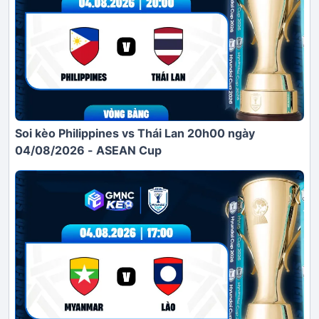
Soi kèo Philippines vs Thái Lan 20h00 ngày
04/08/2026 - ASEAN Cup