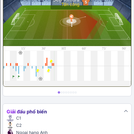
Giải đấu phổ biến
C1
C2
Ngoại hạng Anh