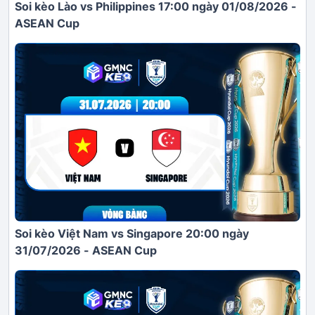
Soi kèo Lào vs Philippines 17:00 ngày 01/08/2026 -
ASEAN Cup
Soi kèo Việt Nam vs Singapore 20:00 ngày
31/07/2026 - ASEAN Cup