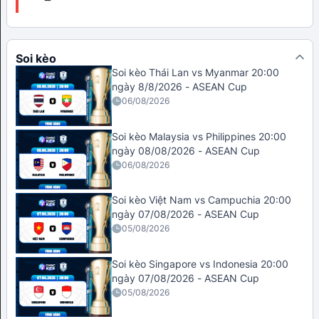
Soi kèo
Soi kèo Thái Lan vs Myanmar 20:00
ngày 8/8/2026 - ASEAN Cup
06/08/2026
Soi kèo Malaysia vs Philippines 20:00
ngày 08/08/2026 - ASEAN Cup
06/08/2026
Soi kèo Việt Nam vs Campuchia 20:00
ngày 07/08/2026 - ASEAN Cup
05/08/2026
Soi kèo Singapore vs Indonesia 20:00
ngày 07/08/2026 - ASEAN Cup
05/08/2026