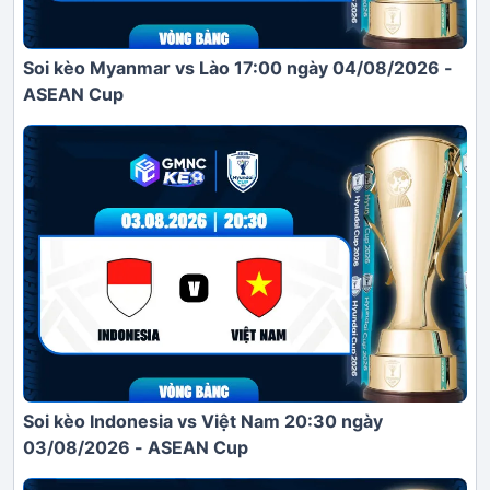
Soi kèo Myanmar vs Lào 17:00 ngày 04/08/2026 -
ASEAN Cup
Soi kèo Indonesia vs Việt Nam 20:30 ngày
03/08/2026 - ASEAN Cup