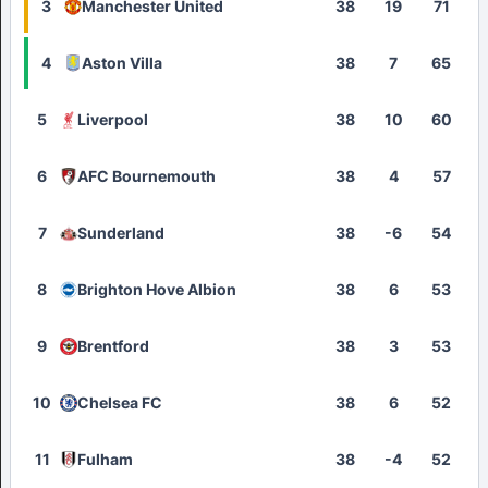
3
Manchester United
38
19
71
4
Aston Villa
38
7
65
5
Liverpool
38
10
60
6
AFC Bournemouth
38
4
57
7
Sunderland
38
-6
54
8
Brighton Hove Albion
38
6
53
9
Brentford
38
3
53
10
Chelsea FC
38
6
52
11
Fulham
38
-4
52