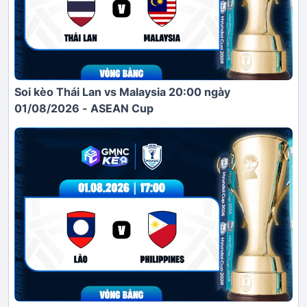
Soi kèo Thái Lan vs Malaysia 20:00 ngày
01/08/2026 - ASEAN Cup