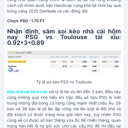
cách với nhóm dưới, kèo Handicap cũng khó lọt khỏi tay quả
bóng vàng 2025 Dembele và các đồng đội.
Chọn: PSG -1.75 FT
Nhận định, săm soi kèo nhà cái hôm
nay PSG vs Toulouse tài xỉu:
0.92*3*0.89
Tỷ lệ soi kèo PSG vs Toulouse
Kèo nhà cái hôm nay
với tỷ lệ tài xỉu lên đến 3 bàn, điều này
cũng không quá khó hiểu khi trận đấu sở hữu PSG là một
trong những đội bóng có hàng công mạnh nhất châu Âu. 58
bàn và 38 bàn là số lần lập công mà lần lượt là đội nhà và
đội khách có được trong mùa giải năm nay, tuy nhiên PSG
cũng sẽ có được số bàn thắng vừa đủ để chiến thắng, quan
trọng hơn hết là họ giữ sức cho các cầu thủ để thi đấu tại