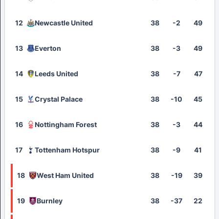
12
Newcastle United
38
-2
49
13
Everton
38
-3
49
14
Leeds United
38
-7
47
15
Crystal Palace
38
-10
45
16
Nottingham Forest
38
-3
44
17
Tottenham Hotspur
38
-9
41
18
West Ham United
38
-19
39
19
Burnley
38
-37
22