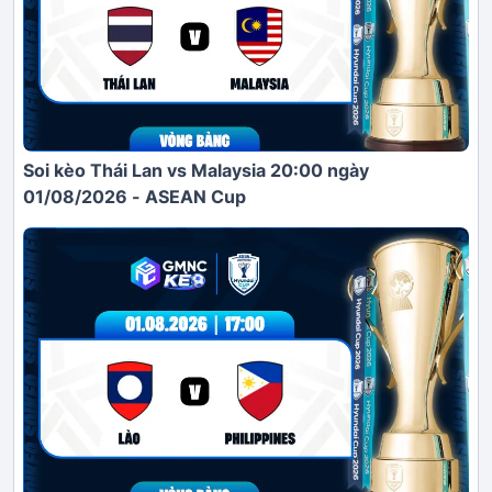
Soi kèo Thái Lan vs Malaysia 20:00 ngày
01/08/2026 - ASEAN Cup