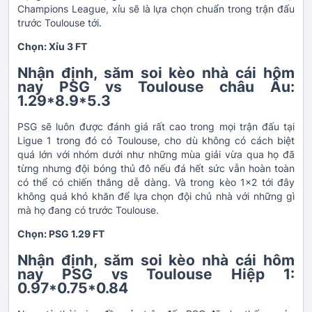
Champions League, xỉu sẽ là lựa chọn chuẩn trong trận đấu
trước Toulouse tới.
Chọn: Xỉu 3 FT
Nhận định, săm soi kèo nhà cái hôm
nay PSG vs Toulouse châu Âu:
1.29*8.9*5.3
PSG sẽ luôn được đánh giá rất cao trong mọi trận đấu tại
Ligue 1 trong đó có Toulouse, cho dù không có cách biệt
quá lớn với nhóm dưới như những mùa giải vừa qua họ đã
từng nhưng đội bóng thủ đô nếu đá hết sức vẫn hoàn toàn
có thể có chiến thắng dễ dàng. Và trong kèo 1×2 tới đây
không quá khó khăn để lựa chọn đội chủ nhà với những gì
mà họ đang có trước Toulouse.
Chọn: PSG 1.29 FT
Nhận định, săm soi kèo nhà cái hôm
nay PSG vs Toulouse Hiệp 1:
0.97*0.75*0.84