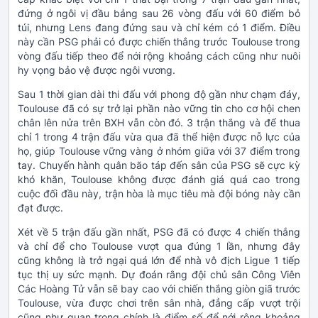
đứng ở ngôi vị đầu bảng sau 26 vòng đấu với 60 điểm bỏ
túi, nhưng Lens đang đứng sau và chỉ kém có 1 điểm. Điều
này cần PSG phải có được chiến thắng trước Toulouse trong
vòng đấu tiếp theo để nới rộng khoảng cách cũng như nuôi
hy vọng bảo vệ được ngôi vương.
Sau 1 thời gian dài thi đấu với phong độ gần như chạm đáy,
Toulouse đã có sự trở lại phần nào vững tin cho cơ hội chen
chân lên nửa trên BXH vẫn còn đó. 3 trận thắng và để thua
chỉ 1 trong 4 trận đấu vừa qua đã thể hiện được nỗ lực của
họ, giúp Toulouse vững vàng ở nhóm giữa với 37 điểm trong
tay. Chuyến hành quân bão táp đến sân của PSG sẽ cực kỳ
khó khăn, Toulouse không được đánh giá quá cao trong
cuộc đối đầu này, trận hòa là mục tiêu mà đội bóng này cần
đạt được.
Xét về 5 trận đấu gần nhất, PSG đã có được 4 chiến thắng
và chỉ để cho Toulouse vượt qua đúng 1 lần, nhưng đây
cũng không là trở ngại quá lớn để nhà vô địch Ligue 1 tiếp
tục thị uy sức mạnh. Dự đoán rằng đội chủ sân Công Viên
Các Hoàng Tử vẫn sẽ bay cao với chiến thắng giòn giã trước
Toulouse, vừa được chơi trên sân nhà, đẳng cấp vượt trội
cũng như quan trọng chính là điểm số để nới rộng khoảng