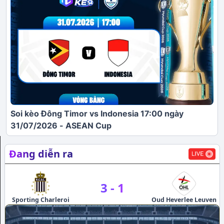
Soi kèo Đông Timor vs Indonesia 17:00 ngày
31/07/2026 - ASEAN Cup
Đang diễn ra
3
-
1
Sporting Charleroi
Oud Heverlee Leuven