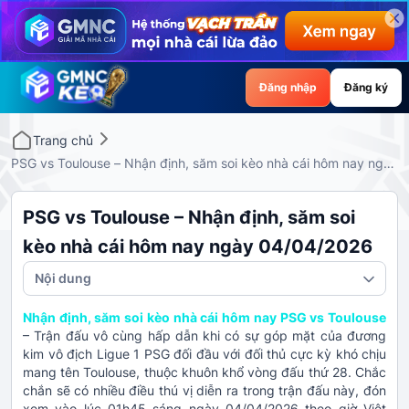
Đăng nhập
Đăng ký
Trang chủ
PSG vs Toulouse – Nhận định, săm soi kèo nhà cái hôm nay ngày
04/04/2026
PSG vs Toulouse – Nhận định, săm soi
kèo nhà cái hôm nay ngày 04/04/2026
Nội dung
Nhận định, săm soi kèo nhà cái hôm nay PSG vs Toulouse
– Trận đấu vô cùng hấp dẫn khi có sự góp mặt của đương
kim vô địch Ligue 1 PSG đối đầu với đối thủ cực kỳ khó chịu
mang tên Toulouse, thuộc khuôn khổ vòng đấu thứ 28. Chắc
chắn sẽ có nhiều điều thú vị diễn ra trong trận đấu này, đón
xem vào lúc 01h45 sáng ngày 04/04/2026 theo giờ Việt