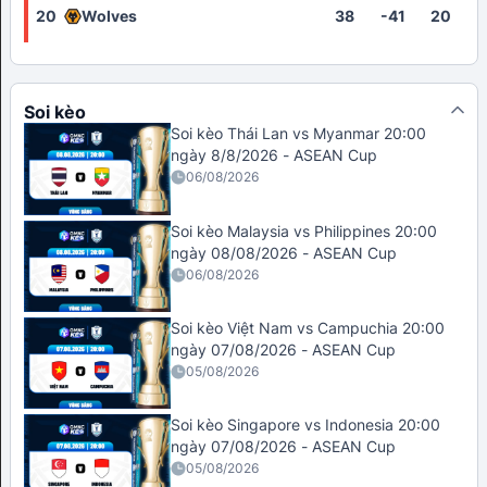
20
Wolves
38
-41
20
Soi kèo
Soi kèo Thái Lan vs Myanmar 20:00
ngày 8/8/2026 - ASEAN Cup
06/08/2026
Soi kèo Malaysia vs Philippines 20:00
ngày 08/08/2026 - ASEAN Cup
06/08/2026
Soi kèo Việt Nam vs Campuchia 20:00
ngày 07/08/2026 - ASEAN Cup
05/08/2026
Soi kèo Singapore vs Indonesia 20:00
ngày 07/08/2026 - ASEAN Cup
05/08/2026