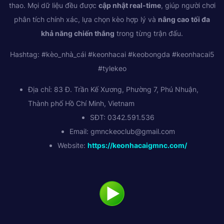
thao. Mọi dữ liệu đều được
cập nhật real-time
, giúp người chơi
phân tích chính xác, lựa chọn kèo hợp lý và
nâng cao tối đa
khả năng chiến thắng
trong từng trận đấu.
Hashtag: #kèo_nhà_cái #keonhacai #keobongda #keonhacai5
#tylekeo
Địa chỉ: 83 Đ. Trần Kế Xương, Phường 7, Phú Nhuận,
Thành phố Hồ Chí Minh, Vietnam
SĐT: 0342.591.536
Email:
gmnckeoclub@gmail.com
Website:
https://keonhacaigmnc.com/