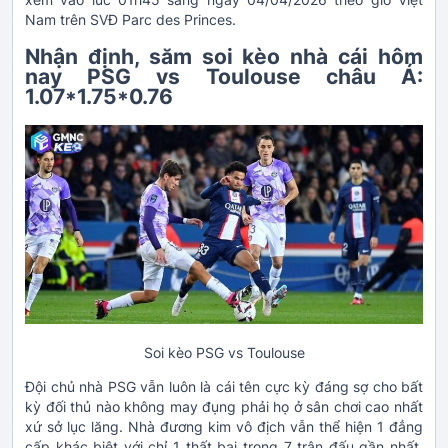
Nam trên SVĐ Parc des Princes.
Nhận định, săm soi kèo nhà cái hôm
nay PSG vs Toulouse châu Á:
1.07*1.75*0.76
Soi kèo PSG vs Toulouse
Đội chủ nhà PSG vẫn luôn là cái tên cực kỳ đáng sợ cho bất
kỳ đối thủ nào không may đụng phải họ ở sân chơi cao nhất
xứ sở lục lăng. Nhà đương kim vô địch vẫn thể hiện 1 đẳng
cấp khác biệt với chỉ 1 thất bại trong 7 trận đấu gần nhất,