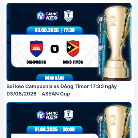
Soi kèo Campuchia vs Đông Timor 17:30 ngày
03/08/2026 - ASEAN Cup