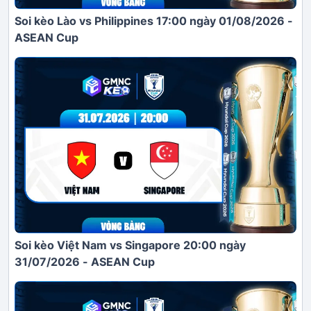
Soi kèo Lào vs Philippines 17:00 ngày 01/08/2026 -
ASEAN Cup
Soi kèo Việt Nam vs Singapore 20:00 ngày
31/07/2026 - ASEAN Cup