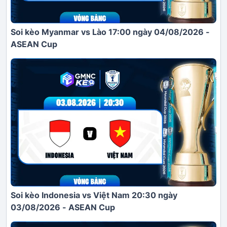
Soi kèo Myanmar vs Lào 17:00 ngày 04/08/2026 -
ASEAN Cup
Soi kèo Indonesia vs Việt Nam 20:30 ngày
03/08/2026 - ASEAN Cup