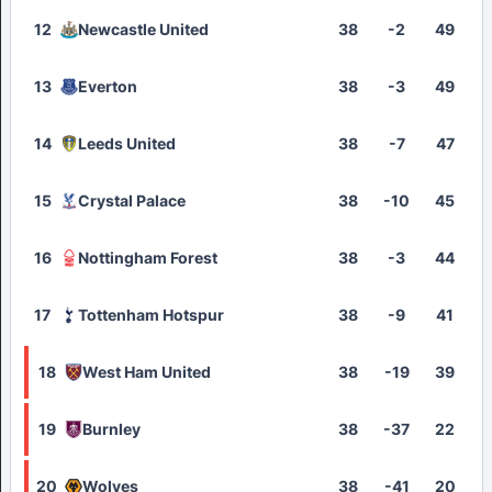
12
Newcastle United
38
-2
49
13
Everton
38
-3
49
14
Leeds United
38
-7
47
15
Crystal Palace
38
-10
45
16
Nottingham Forest
38
-3
44
17
Tottenham Hotspur
38
-9
41
18
West Ham United
38
-19
39
19
Burnley
38
-37
22
20
Wolves
38
-41
20