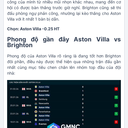
công của mình từ nhiều mũi nhọn khác nhau, mang đến cơ
hội có được bàn thắng trước giờ nghỉ. Brighton cũng sẽ thi
đấu phòng ngự phản công, nhường lại kèo thắng cho Aston
Villa với ít nhất 1 bàn bị dẫn.
Chọn: Aston Villa -0.25 HT
Phong độ gần đây Aston Villa vs
Brighton
Phong độ của Aston Villa rõ ràng là đang tốt hơn Brighton
đôi phần, điều này được thể hiện qua những trận đấu gần
nhất cùng mục tiêu chen chân lên nhóm top đầu của đội
nhà: