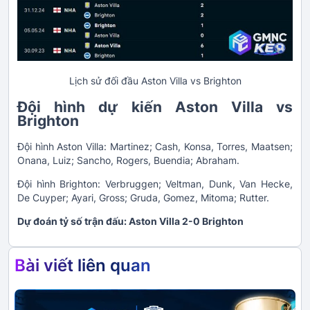
Lịch sử đối đầu Aston Villa vs Brighton
Đội hình dự kiến Aston Villa vs
Brighton
Đội hình Aston Villa: Martinez; Cash, Konsa, Torres, Maatsen;
Onana, Luiz; Sancho, Rogers, Buendia; Abraham.
Đội hình Brighton:
Verbruggen; Veltman, Dunk, Van Hecke,
De Cuyper; Ayari, Gross; Gruda, Gomez, Mitoma; Rutter.
Dự đoán tỷ số trận đấu: Aston Villa 2-0 Brighton
Bài viết liên quan