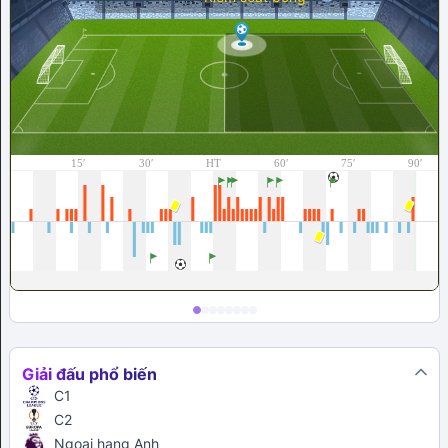
Giải đấu phổ biến
C1
C2
Ngoại hạng Anh