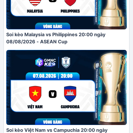
Soi kèo Malaysia vs Philippines 20:00 ngày
08/08/2026 - ASEAN Cup
Soi kèo Việt Nam vs Campuchia 20:00 ngày