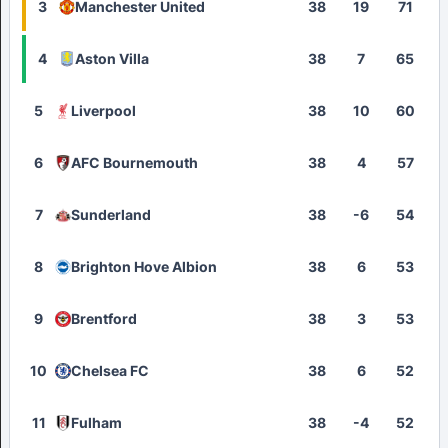
3
Manchester United
38
19
71
4
Aston Villa
38
7
65
5
Liverpool
38
10
60
6
AFC Bournemouth
38
4
57
7
Sunderland
38
-6
54
8
Brighton Hove Albion
38
6
53
9
Brentford
38
3
53
10
Chelsea FC
38
6
52
11
Fulham
38
-4
52