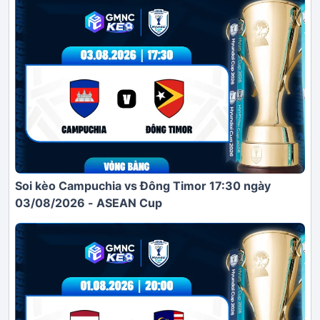
Soi kèo Campuchia vs Đông Timor 17:30 ngày
03/08/2026 - ASEAN Cup