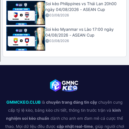
Soi kèo Philippines vs Thái Lan 20h00
ngày 04/08/2026 - ASEAN Cup
03/08/2026
Soi kèo Myanmar vs Lào 17:00 ngày
04/08/2026 - ASEAN Cup
03/08/2026
GMMCKEO.CLUB
là
chuyên trang đáng tin cậy
chuyên cung
cấp tỷ lệ kèo, bảng kèo chi tiết, thông tin trước trận và
kinh
nghiệm soi kèo chuẩn
dành cho anh em đam mê cá cược thể
thao. Mọi dữ liệu đều được
cập nhật real-time
, giúp người chơi