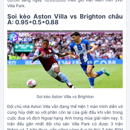
Villa Park.
Soi kèo Aston Villa vs Brighton châu
Á: 0.95*0.5*0.88
Soi kèo Aston Villa vs Brighton
Đội chủ nhà Aston Villa vẫn đang thể hiện 1 màn trình diễn vô
cùng hủy diệt so với phần còn lại của giải đấu khi vẫn trong
cuộc đua vô địch Ngoại hạng Anh trong mùa giải năm nay. 5
trận đấu gần nhất đội chủ sân Villa Park có được 3 trận
thắng và 2 trận thua, vẫn vững vàng ở vị trí thứ 3 trên BXH