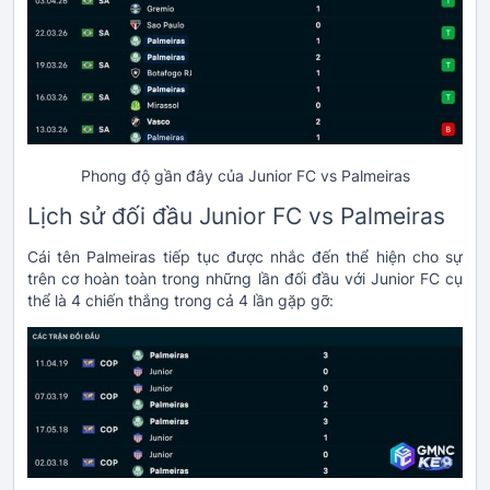
Phong độ gần đây của Junior FC vs Palmeiras
Lịch sử đối đầu Junior FC vs Palmeiras
Cái tên Palmeiras tiếp tục được nhắc đến thể hiện cho sự
trên cơ hoàn toàn trong những lần đối đầu với Junior FC cụ
thể là 4 chiến thắng trong cả 4 lần gặp gỡ: