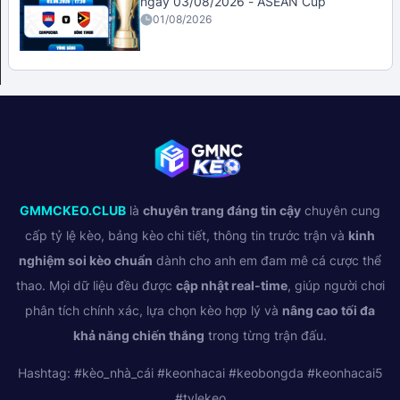
ngày 03/08/2026 - ASEAN Cup
01/08/2026
GMMCKEO.CLUB
là
chuyên trang đáng tin cậy
chuyên cung
cấp tỷ lệ kèo, bảng kèo chi tiết, thông tin trước trận và
kinh
nghiệm soi kèo chuẩn
dành cho anh em đam mê cá cược thể
thao. Mọi dữ liệu đều được
cập nhật real-time
, giúp người chơi
phân tích chính xác, lựa chọn kèo hợp lý và
nâng cao tối đa
khả năng chiến thắng
trong từng trận đấu.
Hashtag: #kèo_nhà_cái #keonhacai #keobongda #keonhacai5
#tylekeo