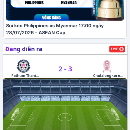
Soi kèo Philippines vs Myanmar 17:00 ngày
28/07/2026 - ASEAN Cup
Đang diễn ra
2
-
3
Pathum Thani
Chulalongkorn
University
University