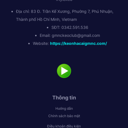
Địa chỉ: 83 Đ. Trần Kế Xương, Phường 7, Phú Nhuận,
Thành phố Hồ Chí Minh, Vietnam
SĐT: 0342.591.536
Email:
gmnckeoclub@gmail.com
Website:
https://keonhacaigmnc.com/
Thông tin
Hướng dẫn
Chính sách bảo mật
Điều khoản điều kiện