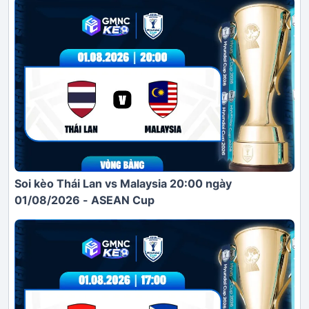
Soi kèo Thái Lan vs Malaysia 20:00 ngày
01/08/2026 - ASEAN Cup