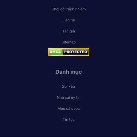
Chơi có trách nhiệm
Liên hệ
Tác giả
Sitemap
Danh mục
Soi kèo
Nhà cái uy tín
Mẹo cá cược
Tin tức