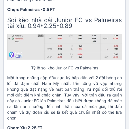
Chọn: Palmeiras -0.5 FT
Soi kèo nhà cái Junior FC vs Palmeiras
tài xỉu: 0.94*2.25*0.89
Tỷ lệ soi kèo Junior FC vs Palmeiras
Một trong những cặp đấu cực kỳ hấp dẫn với 2 đội bóng có
lối đá đậm chất Nam Mỹ nhất, tấn công vồ vập nhưng
không quá đặt nặng về mặt bàn thắng, ru ngủ đối thủ rồi
mới dứt điểm khi chắc chắn. Tuy vậy, với trận đấu ra quân
này cả Junior FC lẫn Palmeiras đều biết được không để mắc
sai lầm ảnh hưởng đến tinh thần của cả mùa giải, thi đấu
chậm và dự đoán xỉu sẽ là kết quả chuẩn nhất có thể lựa
chọn.
Chọn: Xỉu 2.25 FT