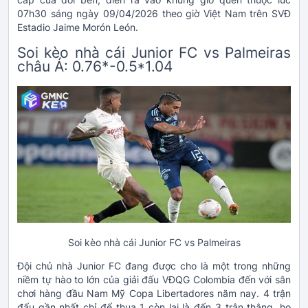
07h30 sáng ngày 09/04/2026 theo giờ Việt Nam trên SVĐ
Estadio Jaime Morón León.
Soi kèo nhà cái Junior FC vs Palmeiras
châu Á: 0.76*-0.5*1.04
Soi kèo nhà cái Junior FC vs Palmeiras
Đội chủ nhà Junior FC đang được cho là một trong những
niềm tự hào to lớn của giải đấu VĐQG Colombia đến với sân
chơi hàng đầu Nam Mỹ Copa Libertadores năm nay. 4 trận
đấu gần nhất chỉ để thua 1 còn lại là đến 3 trận thắng, họ