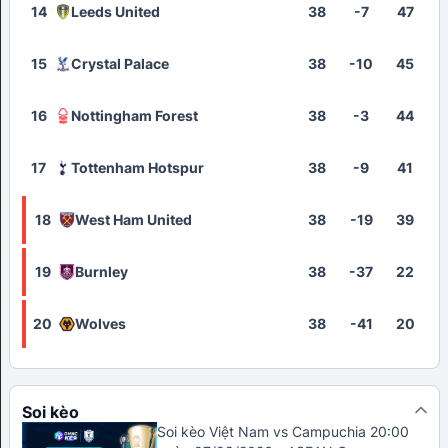
14
Leeds United
38
-7
47
15
Crystal Palace
38
-10
45
16
Nottingham Forest
38
-3
44
17
Tottenham Hotspur
38
-9
41
18
West Ham United
38
-19
39
19
Burnley
38
-37
22
20
Wolves
38
-41
20
Soi kèo
Soi kèo Việt Nam vs Campuchia 20:00