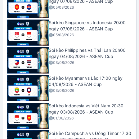
ngày 07/08/2026 - ASEAN Cup
05/08/2026
Soi kèo Singapore vs Indonesia 20:00
ngày 07/08/2026 - ASEAN Cup
05/08/2026
Soi kèo Philippines vs Thái Lan 20h00
ngày 04/08/2026 - ASEAN Cup
03/08/2026
Soi kèo Myanmar vs Lào 17:00 ngày
04/08/2026 - ASEAN Cup
03/08/2026
Soi kèo Indonesia vs Việt Nam 20:30
ngày 03/08/2026 - ASEAN Cup
01/08/2026
Soi kèo Campuchia vs Đông Timor 17:30