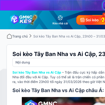
Soi kèo
Kèo nhà cái
Trang chủ
Soi kèo Tây Ban Nha vs Ai Cập, 23h00 – 31/0
Soi kèo Tây Ban Nha vs Ai Cập, 
Nội dung
Soi kèo Tây Ban Nha vs Ai Cập
– Trận đấu cực kỳ hấp dẫn 
Nha đối đầu với Ai Cập. Tuy có thể sẽ là trận chiến có phầ
ra, vào thời điểm 23h00 tối ngày 31/03/2026 theo giờ Việt
Soi kèo Tây Ban Nha vs Ai Cập châu Á: