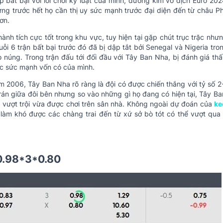
p bất bại với lối chơi kỹ luật của mình, đương kim vô địch Euro 20
ưng trước hết họ cần thị uy sức mạnh trước đại diện đến từ châu Phi
ơn.
hành tích cực tốt trong khu vực, tuy hiện tại gặp chút trục trặc như
uỗi 6 trận bất bại trước đó đã bị dập tắt bởi Senegal và Nigeria tron
núng. Trong trận đấu tới đối đầu với Tây Ban Nha, bị đánh giá th
ợc sức mạnh vốn có của mình.
m 2006, Tây Ban Nha rõ ràng là đội có được chiến thắng với tỷ số 2
trán giữa đôi bên nhưng so vào những gì họ đang có hiện tại, Tây B
p vượt trội vừa được chơi trên sân nhà. Không ngoài dự đoán của
ke
làm khó được các chàng trai đến từ xứ sở bò tót có thể vượt qua
 0.98*3*0.80