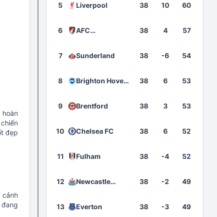
5
Liverpool
38
10
60
6
AFC
38
4
57
Bournemouth
7
Sunderland
38
-6
54
8
Brighton Hove
38
6
53
Albion
9
Brentford
38
3
53
ì hoàn
 chiến
10
Chelsea FC
38
6
52
ốt đẹp
11
Fulham
38
-4
52
12
Newcastle
38
-2
49
United
n cảnh
a đang
13
Everton
38
-3
49