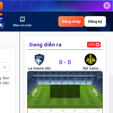
Đăng nhập
Đăng ký
Mẹo cá cược
Đang diễn ra
0
-
0
Le Havre (W)
Nữ Saint
C
Malo
Mosc
ây Ban
ể diễn