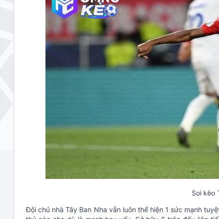
Soi kèo 
Đội chủ nhà Tây Ban Nha vẫn luôn thể hiện 1 sức mạnh tuyệ