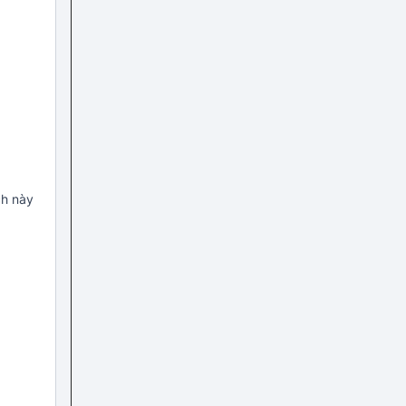
ch này