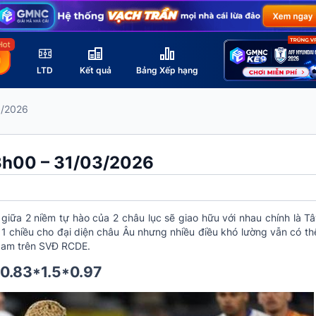
LTD
Kết quả
Bảng Xếp hạng
3/2026
23h00 – 31/03/2026
giữa 2 niềm tự hào của 2 châu lục sẽ giao hữu với nhau chính là T
n 1 chiều cho đại diện châu Âu nhưng nhiều điều khó lường vẫn có th
 Nam trên SVĐ RCDE.
 0.83*1.5*0.97