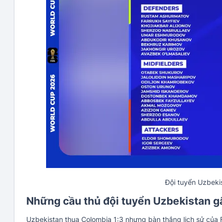
Đội tuyển Uzbekis
Những cầu thủ đội tuyển Uzbekistan g
Uzbekistan thua Colombia 1:3 nhưng bàn thắng lịch sử của Fa