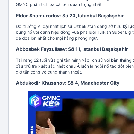
GMNC phân tích ba cái tên quan trọng nhất:
Eldor Shomurodov: Số 23, İstanbul Başakşehir
Đội trưởng vĩ đại nhất lịch sử Uzbekistan đang sở hữu
kỷ lụ
bùng nổ với danh hiệu đồng vua phá lưới Turkish Süper Lig 
đe dọa lớn nhất cho mọi hàng phòng ngự.
Abbosbek Fayzullaev: Số 11, İstanbul Başakşehir
Tài năng 22 tuổi vừa ghi tên mình vào lịch sử với
bàn thắng 
cầu thủ trẻ xuất sắc nhất châu Á luôn là ngòi nổ tạo đột biế
gió tấn công vô cùng thanh thoát.
Abdukodir Khusanov: Số 4, Manchester City