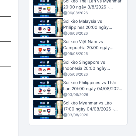
Soi kèo Thái Lan vs Myanmar
20:00 ngày 8/8/2026 -
ASEAN Cup
06/08/2026
Soi kèo Malaysia vs
Philippines 20:00 ngày
08/08/2026 - ASEAN Cup
06/08/2026
Soi kèo Việt Nam vs
Campuchia 20:00 ngày
07/08/2026 - ASEAN Cup
05/08/2026
Soi kèo Singapore vs
Indonesia 20:00 ngày
07/08/2026 - ASEAN Cup
05/08/2026
Soi kèo Philippines vs Thái
Lan 20h00 ngày 04/08/2026
- ASEAN Cup
03/08/2026
Soi kèo Myanmar vs Lào
17:00 ngày 04/08/2026 -
ASEAN Cup
03/08/2026