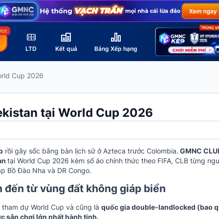
LTD
Kết quả
Bảng Xếp hạng
orld Cup 2026
ekistan tại World Cup 2026
p
rồi gây sốc bằng bàn lịch sử ở Azteca trước Colombia.
GMNC CLU
tan
tại World Cup 2026 kèm số áo chính thức theo FIFA, CLB từng ngư
 gặp Bồ Đào Nha và DR Congo.
h đến từ vùng đất không giáp biển
sử tham dự World Cup và cũng là
quốc gia double-landlocked (bao 
c sân chơi lớn nhất hành tinh.