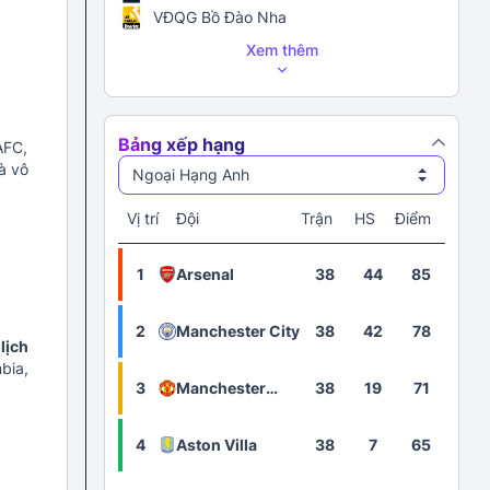
VĐQG Bồ Đào Nha
Xem thêm
Bảng xếp hạng
AFC,
à vô
Ngoại Hạng Anh
Vị trí
Đội
Trận
HS
Điểm
1
Arsenal
38
44
85
2
Manchester City
38
42
78
lịch
bia,
3
Manchester
38
19
71
United
4
Aston Villa
38
7
65