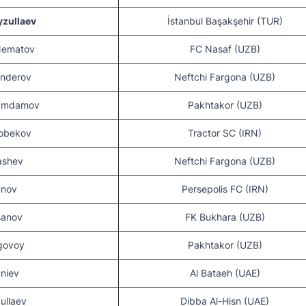
zullaev
İstanbul Başakşehir (TUR)
Nematov
FC Nasaf (UZB)
anderov
Neftchi Fargona (UZB)
hamdamov
Pakhtakor (UZB)
robekov
Tractor SC (IRN)
gashev
Neftchi Fargona (UZB)
unov
Persepolis FC (IRN)
sanov
FK Bukhara (UZB)
govoy
Pakhtakor (UZB)
aniev
Al Bataeh (UAE)
ullaev
Dibba Al-Hisn (UAE)