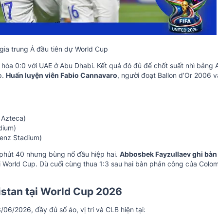
gia trung Á đầu tiên dự World Cup
 hòa 0:0 với UAE ở Abu Dhabi. Kết quả đó đủ để chốt suất nhì bảng 
p.
Huấn luyện viên Fabio Cannavaro
, người đoạt Ballon d’Or 2006 v
 Azteca)
dium)
Benz Stadium)
 phút 40 nhưng bùng nổ đầu hiệp hai.
Abbosbek Fayzullaev ghi bàn 
ại World Cup. Dù cuối cùng thua 1:3 sau hai bàn phản công của Colom
istan tại World Cup 2026
6/2026, đầy đủ số áo, vị trí và CLB hiện tại: