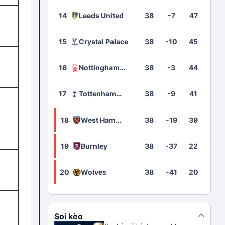
14
Leeds United
38
-7
47
15
Crystal Palace
38
-10
45
16
Nottingham
38
-3
44
Forest
17
Tottenham
38
-9
41
Hotspur
18
West Ham
38
-19
39
United
19
Burnley
38
-37
22
20
Wolves
38
-41
20
Soi kèo