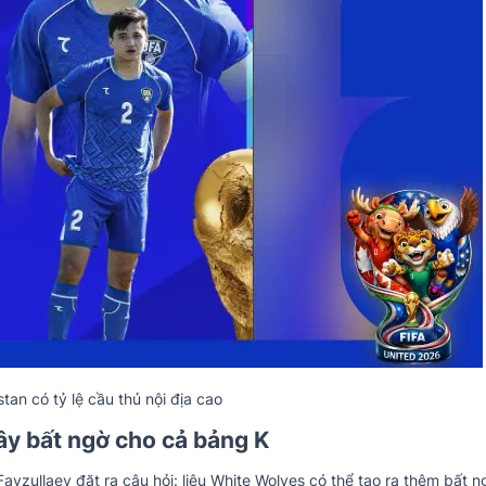
tan có tỷ lệ cầu thủ nội địa cao
ây bất ngờ cho cả bảng K
yzullaev đặt ra câu hỏi: liệu White Wolves có thể tạo ra thêm bất n