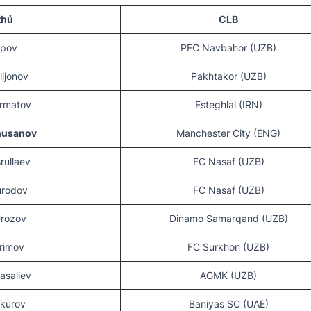
thủ
CLB
upov
PFC Navbahor (UZB)
lijonov
Pakhtakor (UZB)
rmatov
Esteghlal (IRN)
husanov
Manchester City (ENG)
rullaev
FC Nasaf (UZB)
rodov
FC Nasaf (UZB)
Urozov
Dinamo Samarqand (UZB)
rimov
FC Surkhon (UZB)
asaliev
AGMK (UZB)
kurov
Baniyas SC (UAE)