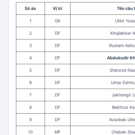
Số áo
Vị trí
Tên cầu 
1
GK
Utkir Yus
2
DF
Khojiakbar A
3
DF
Rustam Ashu
4
DF
Abdukodir K
5
DF
Sherzod Nas
6
DF
Umar Eshmu
7
DF
Jakhongir 
8
DF
Bekhruz Ka
9
DF
Avazbek Ulm
10
MF
Otabek Shu