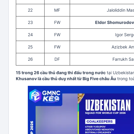
22
MF
Jaloliddin Ma
23
FW
Eldor Shomurodov 
24
FW
Igor Ser
25
FW
Azizbek A
26
DF
Farrukh Sa
15 trong 26 cầu thủ đang thi đấu trong nước
tại Uzbekistan
Khusanov là cầu thủ duy nhất từ Big Five châu Âu
trong toà