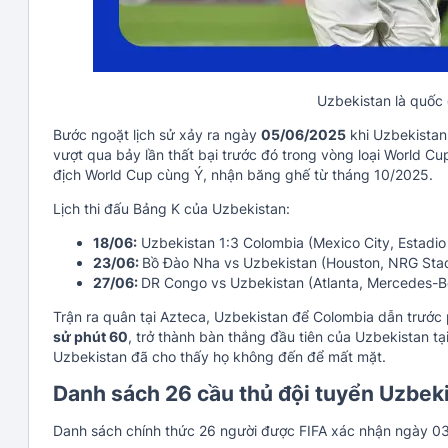
Uzbekistan là quốc 
Bước ngoặt lịch sử xảy ra ngày
05/06/2025
khi Uzbekistan
vượt qua bảy lần thất bại trước đó trong vòng loại World Cu
địch World Cup cùng Ý, nhận băng ghế từ tháng 10/2025.
Lịch thi đấu Bảng K của Uzbekistan:
18/06:
Uzbekistan 1:3 Colombia (Mexico City, Estadio
23/06:
Bồ Đào Nha vs Uzbekistan (Houston, NRG Sta
27/06:
DR Congo vs Uzbekistan (Atlanta, Mercedes-
Trận ra quân tại Azteca, Uzbekistan để Colombia dẫn trước
sử phút 60
, trở thành bàn thắng đầu tiên của Uzbekistan t
Uzbekistan đã cho thấy họ không đến để mất mặt.
Danh sách 26 cầu thủ đội tuyển Uzbek
Danh sách chính thức 26 người được FIFA xác nhận ngày 03/0