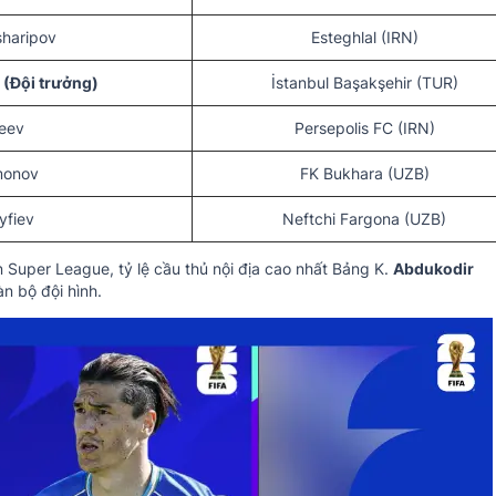
sharipov
Esteghlal (IRN)
(Đội trưởng)
İstanbul Başakşehir (TUR)
geev
Persepolis FC (IRN)
monov
FK Bukhara (UZB)
yfiev
Neftchi Fargona (UZB)
 Super League, tỷ lệ cầu thủ nội địa cao nhất Bảng K.
Abdukodir
n bộ đội hình.