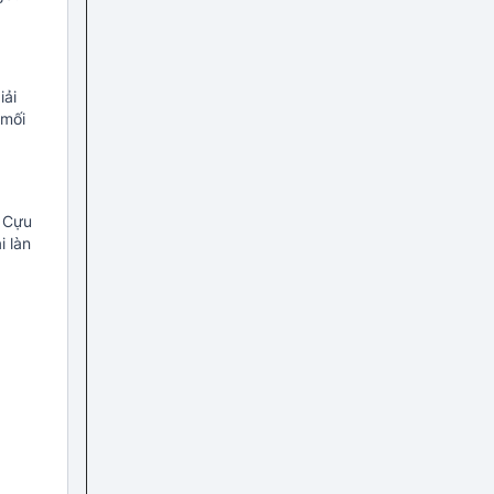
iải
 mối
 Cựu
i làn