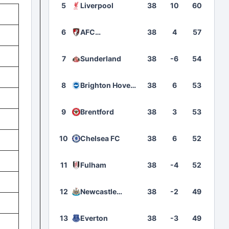
5
Liverpool
38
10
60
6
AFC
38
4
57
Bournemouth
7
Sunderland
38
-6
54
8
Brighton Hove
38
6
53
Albion
9
Brentford
38
3
53
10
Chelsea FC
38
6
52
11
Fulham
38
-4
52
12
Newcastle
38
-2
49
United
13
Everton
38
-3
49