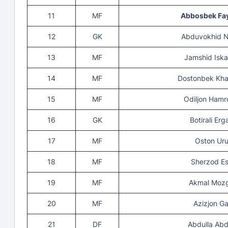
11
MF
Abbosbek Fay
12
GK
Abduvokhid 
13
MF
Jamshid Isk
14
MF
Dostonbek K
15
MF
Odiljon Ham
16
GK
Botirali Er
17
MF
Oston Ur
18
MF
Sherzod E
19
MF
Akmal Moz
20
MF
Azizjon G
21
DF
Abdulla Abd