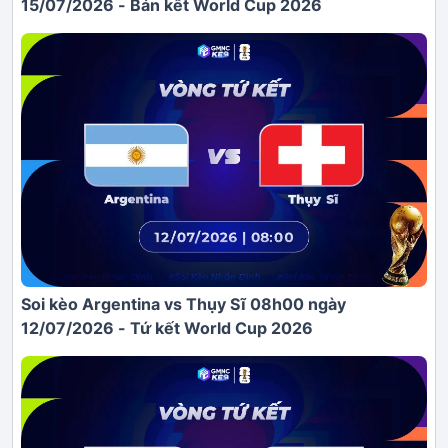
15/07/2026 - Bán kết World Cup 2026
Soi kèo Argentina vs Thụy Sĩ 08h00 ngày
12/07/2026 - Tứ kết World Cup 2026