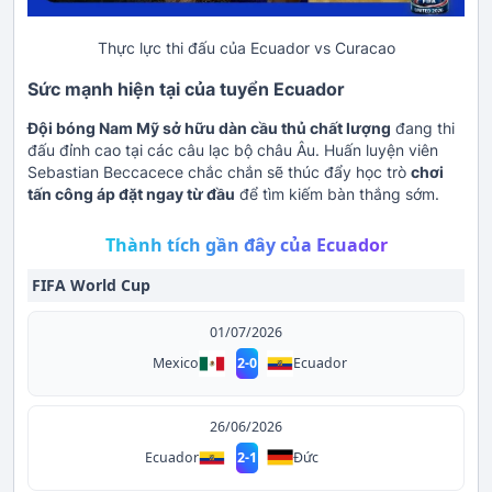
Thực lực thi đấu của Ecuador vs Curacao
Sức mạnh hiện tại của tuyển Ecuador
Đội bóng Nam Mỹ sở hữu dàn cầu thủ chất lượng
đang thi
đấu đỉnh cao tại các câu lạc bộ châu Âu. Huấn luyện viên
Sebastian Beccacece chắc chắn sẽ thúc đẩy học trò
chơi
tấn công áp đặt ngay từ đầu
để tìm kiếm bàn thắng sớm.
Thành tích gần đây của Ecuador
FIFA World Cup
01/07/2026
Mexico
2
-
0
Ecuador
26/06/2026
Ecuador
2
-
1
Đức