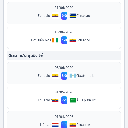
21/06/2026
Ecuador
0
-
0
Curacao
15/06/2026
Bờ Biển Ngà
1
-
0
Ecuador
Giao hữu quốc tế
08/06/2026
Ecuador
3
-
0
Guatemala
31/05/2026
Ecuador
2
-
1
Ả Rập Xê Út
01/04/2026
Hà Lan
1
-
1
Ecuador