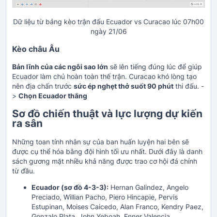
Dữ liệu từ bảng kèo trận đấu Ecuador vs Curacao lúc 07h00
ngày 21/06
Kèo châu Âu
Bản lĩnh của các ngôi sao lớn
sẽ lên tiếng đúng lúc để giúp
Ecuador làm chủ hoàn toàn thế trận. Curacao khó lòng tạo
nên địa chấn trước
sức ép nghẹt thở suốt 90 phút
thi đấu. -
>
Chọn Ecuador thắng
Sơ đồ chiến thuật và lực lượng dự kiến
ra sân
Những toan tính nhân sự của ban huấn luyện hai bên sẽ
được cụ thể hóa bằng đội hình tối ưu nhất. Dưới đây là danh
sách gương mặt nhiều khả năng được trao cơ hội đá chính
từ đầu.
Ecuador (sơ đồ 4-3-3):
Hernan Galindez, Angelo
Preciado, Willian Pacho, Piero Hincapie, Pervis
Estupinan, Moises Caicedo, Alan Franco, Kendry Paez,
Gonzalo Plata, John Yeboah, Enner Valencia.