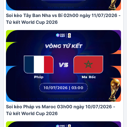
Soi kèo Tây Ban Nha vs Bỉ 02h00 ngày 11/07/2026 -
Tứ kết World Cup 2026
Soi kèo Pháp vs Maroc 03h00 ngày 10/07/2026 -
Tứ kết World Cup 2026