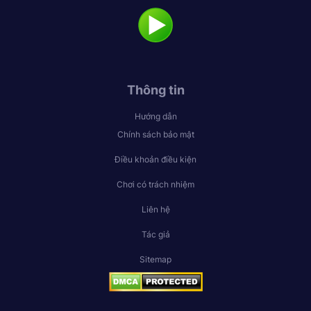
Thông tin
Hướng dẫn
Chính sách bảo mật
Điều khoản điều kiện
Chơi có trách nhiệm
Liên hệ
Tác giả
Sitemap