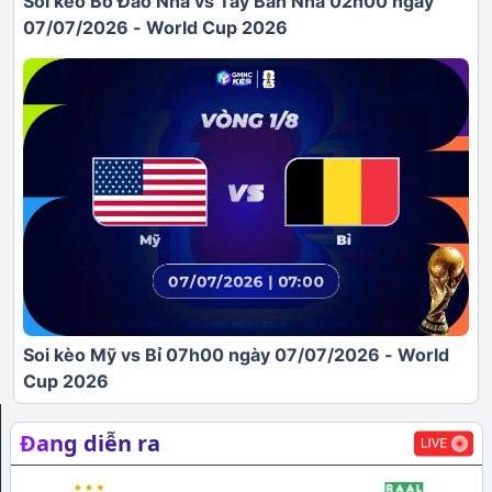
Soi kèo Bồ Đào Nha vs Tây Ban Nha 02h00 ngày
07/07/2026 - World Cup 2026
Soi kèo Mỹ vs Bỉ 07h00 ngày 07/07/2026 - World
Cup 2026
Đang diễn ra