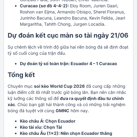
Curacao (sơ đồ 4-4-2):
Eloy Room, Jurien Gaari,
Roshon van Eijma, Armando Obispo, Sherel Floranus,
Juninho Bacuna, Leandro Bacuna, Kevin Felida, Jearl
Margaritha, Tahith Chong, Jurgen Locadia.
Dự đoán kết cục màn so tài ngày 21/06
Sự chênh lệch về trình độ giữa hai nền bóng đá sẽ định đoạt
tỷ số cuối cùng của trận đấu.
Dự đoán tỷ số toàn trận: Ecuador 4 – 1 Curacao
Tổng kết
Chuyên mục
soi kèo World Cup 2026
đã cung cấp những
luận điểm cốt lõi nhất trước giờ bóng lăn. Bạn nên cân nhắc
kỹ lưỡng các thông số để
đưa ra quyết định đầu tư chính
xác
. Chúc bạn gặt hái thành công và có những trải nghiệm
bóng đá tuyệt vời cùng
GMNC
hôm nay.
Kèo châu Á: Chọn Ecuador
Kèo tài xỉu: Chọn Tài
Kèo châu Âu (1×2): Nên chọn Ecuador thắng