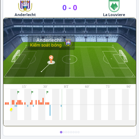
0
-
0
Anderlecht
La Louviere