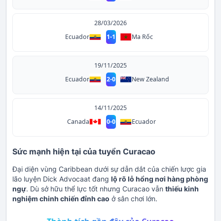
28/03/2026
Ecuador
1
-
1
Ma Rốc
19/11/2025
Ecuador
2
-
0
New Zealand
14/11/2025
Canada
0
-
0
Ecuador
Sức mạnh hiện tại của tuyển Curacao
Đại diện vùng Caribbean dưới sự dẫn dắt của chiến lược gia
lão luyện Dick Advocaat đang
lộ rõ lỗ hổng nơi hàng phòng
ngự
. Dù sở hữu thể lực tốt nhưng Curacao vẫn
thiếu kinh
nghiệm chinh chiến đỉnh cao
ở sân chơi lớn.