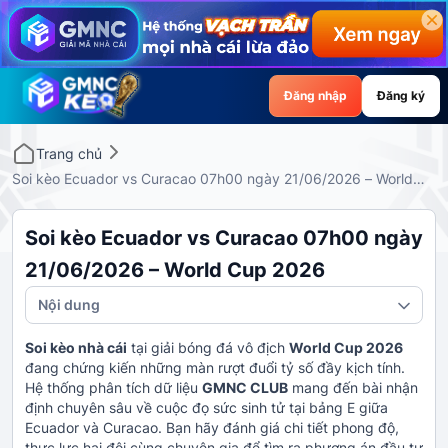
Đăng nhập
Đăng ký
Trang chủ
Soi kèo Ecuador vs Curacao 07h00 ngày 21/06/2026 – World
Cup 2026
Soi kèo Ecuador vs Curacao 07h00 ngày
21/06/2026 – World Cup 2026
Nội dung
Soi kèo nhà cái
tại giải bóng đá vô địch
World Cup 2026
đang chứng kiến những màn rượt đuổi tỷ số đầy kịch tính.
Hệ thống phân tích dữ liệu
GMNC CLUB
mang đến bài nhận
định chuyên sâu về cuộc đọ sức sinh tử tại bảng E giữa
Ecuador và Curacao. Bạn hãy đánh giá chi tiết phong độ,
thực lực hai đội cùng chuyên gia để tìm ra phương án đầu tư