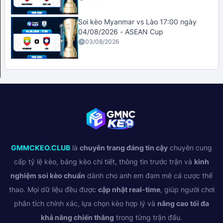
Soi kèo Myanmar vs Lào 17:00 ngày
04/08/2026 - ASEAN Cup
03/08/2026
GMMCKEO.CLUB
là
chuyên trang đáng tin cậy
chuyên cung
cấp tỷ lệ kèo, bảng kèo chi tiết, thông tin trước trận và
kinh
nghiệm soi kèo chuẩn
dành cho anh em đam mê cá cược thể
thao. Mọi dữ liệu đều được
cập nhật real-time
, giúp người chơi
phân tích chính xác, lựa chọn kèo hợp lý và
nâng cao tối đa
khả năng chiến thắng
trong từng trận đấu.