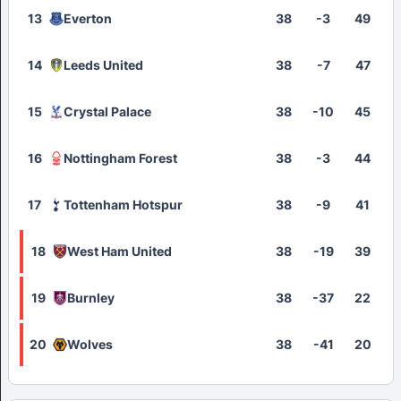
13
Everton
38
-3
49
14
Leeds United
38
-7
47
15
Crystal Palace
38
-10
45
16
Nottingham Forest
38
-3
44
17
Tottenham Hotspur
38
-9
41
18
West Ham United
38
-19
39
19
Burnley
38
-37
22
20
Wolves
38
-41
20