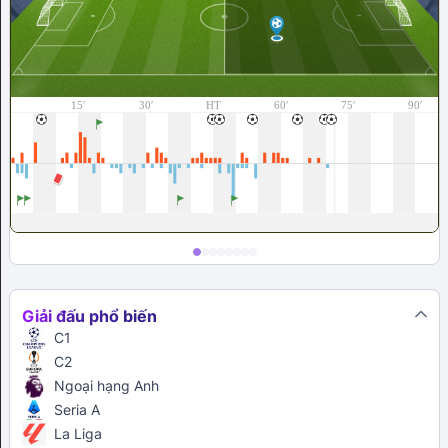
Giải đấu phổ biến
C1
C2
Ngoại hạng Anh
Seria A
La Liga