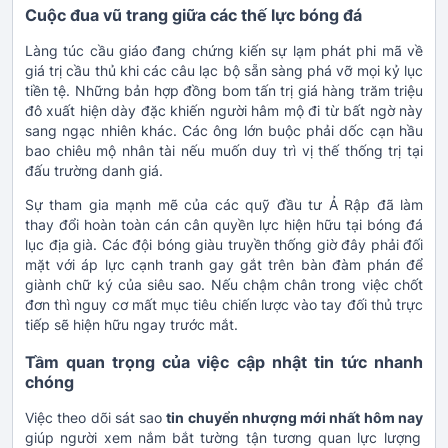
Cuộc đua vũ trang giữa các thế lực bóng đá
Làng túc cầu giáo đang chứng kiến sự lạm phát phi mã về
giá trị cầu thủ khi các câu lạc bộ sẵn sàng phá vỡ mọi kỷ lục
tiền tệ. Những bản hợp đồng bom tấn trị giá hàng trăm triệu
đô xuất hiện dày đặc khiến người hâm mộ đi từ bất ngờ này
sang ngạc nhiên khác. Các ông lớn buộc phải dốc cạn hầu
bao chiêu mộ nhân tài nếu muốn duy trì vị thế thống trị tại
đấu trường danh giá.
Sự tham gia mạnh mẽ của các quỹ đầu tư Ả Rập đã làm
thay đổi hoàn toàn cán cân quyền lực hiện hữu tại bóng đá
lục địa già. Các đội bóng giàu truyền thống giờ đây phải đối
mặt với áp lực cạnh tranh gay gắt trên bàn đàm phán để
giành chữ ký của siêu sao. Nếu chậm chân trong việc chốt
đơn thì nguy cơ mất mục tiêu chiến lược vào tay đối thủ trực
tiếp sẽ hiện hữu ngay trước mắt.
Tầm quan trọng của việc cập nhật tin tức nhanh
chóng
Việc theo dõi sát sao
tin chuyển nhượng mới nhất hôm nay
giúp người xem nắm bắt tường tận tương quan lực lượng