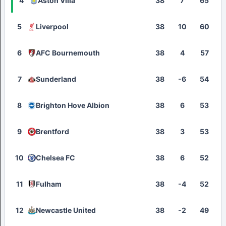
4
Aston Villa
38
7
65
5
Liverpool
38
10
60
6
AFC Bournemouth
38
4
57
7
Sunderland
38
-6
54
8
Brighton Hove Albion
38
6
53
9
Brentford
38
3
53
10
Chelsea FC
38
6
52
11
Fulham
38
-4
52
12
Newcastle United
38
-2
49