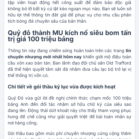
tập viên hoạt động hết công suất để đảm bảo độc giả
không bỏ lỡ bất kỳ cú lật kèo ngoạn mục nào. Bạn sẽ luôn sở
hữu lợi thế thông tin đắt giá để phục vụ cho nhu cầu phân
tích bóng đá chuyên sâu của bản thân.
Quỷ đỏ thành MU kích nổ siêu bom tấn
trị giá 100 triệu bảng
Thông tin này đang chiếm sóng hoàn toàn trên các trang
tin
chuyển nhượng mới nhất hôm nay
khiến giới mộ điệu toàn
cầu xôn xao bàn tán. Ban lãnh đạo đội chủ sân Old Trafford
đã thể hiện quyết tâm sắt đá nhằm đưa câu lạc bộ trở lại vị
thế thống trị vốn có.
Chi tiết về gói thầu kỷ lục vừa được kích hoạt
Quỷ Đỏ vừa gửi lời đề nghị chính thức chạm mốc 100 triệu
bảng Anh đến đối tác nhằm sở hữu chữ ký của siêu sao
đang lên. Động thái dứt khoát này cho thấy tham vọng phục
hưng đế chế cũng như giải quyết triệt để bài toán nhân sự
nơi hàng công.
Gói thầu bao gồm mức phí chuyển nhượng cứng cộng thêm